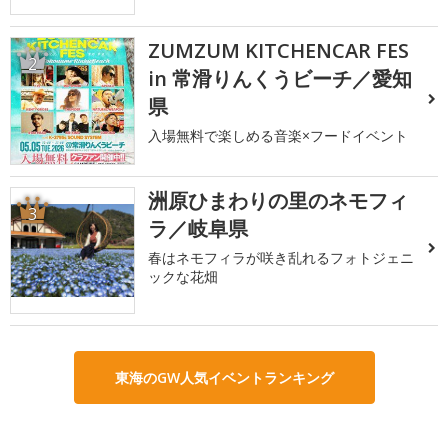
ZUMZUM KITCHENCAR FES
2
in 常滑りんくうビーチ／愛知
県
入場無料で楽しめる音楽×フードイベント
洲原ひまわりの里のネモフィ
3
ラ／岐阜県
春はネモフィラが咲き乱れるフォトジェニ
ックな花畑
東海のGW人気イベントランキング