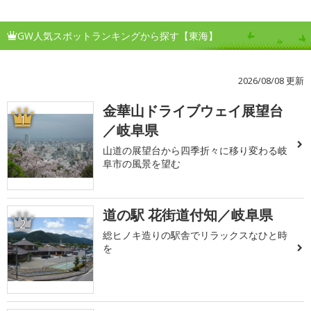
GW人気スポットランキングから探す【東海】
2026/08/08 更新
金華山ドライブウェイ展望台
1
／岐阜県
山道の展望台から四季折々に移り変わる岐
阜市の風景を望む
道の駅 花街道付知／岐阜県
2
総ヒノキ造りの駅舎でリラックスなひと時
を