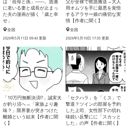
は「祖母と孫」――。急激
父が全裸で救急搬送→大人
に老いる妻と成長が止まっ
用オムツを手に最悪を覚悟
た夫の漫画が描く「歳と幸
するアラサー娘の痛切な実
せ」
情【作者に聞く】
全国
全国
2026年5月11日 09:43 更新
2026年5月10日 17:35 更新
「10万円無断決済!?」誠実夫
「セクハラ」を「ミス」で
が釣り沼へ→「家族より趣
撃退？ツインの部屋を予約
味？」限界妻が突きつけた
した上司、女性部下の切れ
離婚という結末【作者に聞
味鋭い反撃にに「スカッと
く】
した」の声【作者に聞く】