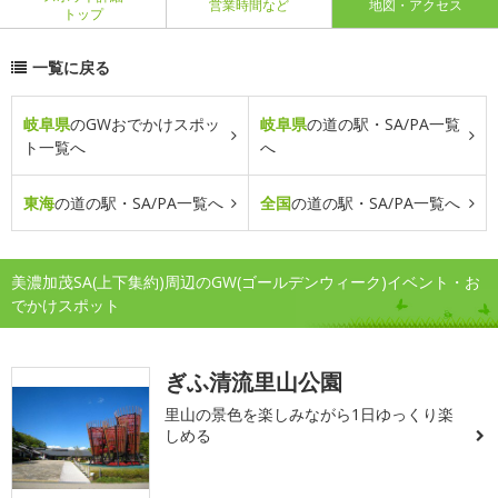
営業時間など
地図・アクセス
トップ
一覧に戻る
岐阜県
のGWおでかけスポッ
岐阜県
の道の駅・SA/PA一覧
ト一覧へ
へ
東海
の道の駅・SA/PA一覧へ
全国
の道の駅・SA/PA一覧へ
美濃加茂SA(上下集約)周辺のGW(ゴールデンウィーク)イベント・お
でかけスポット
ぎふ清流里山公園
里山の景色を楽しみながら1日ゆっくり楽
しめる