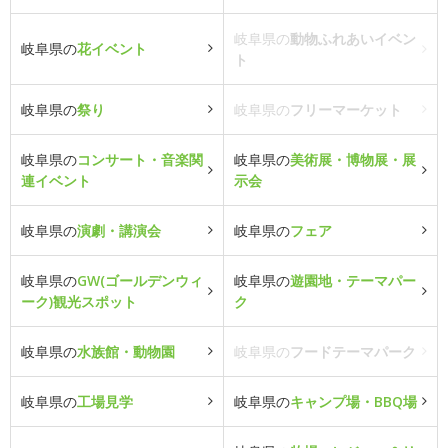
岐阜県の
動物ふれあいイベン
岐阜県の
花イベント
ト
岐阜県の
祭り
岐阜県の
フリーマーケット
岐阜県の
コンサート・音楽関
岐阜県の
美術展・博物展・展
連イベント
示会
岐阜県の
演劇・講演会
岐阜県の
フェア
岐阜県の
GW(ゴールデンウィ
岐阜県の
遊園地・テーマパー
ーク)観光スポット
ク
岐阜県の
水族館・動物園
岐阜県の
フードテーマパーク
岐阜県の
工場見学
岐阜県の
キャンプ場・BBQ場