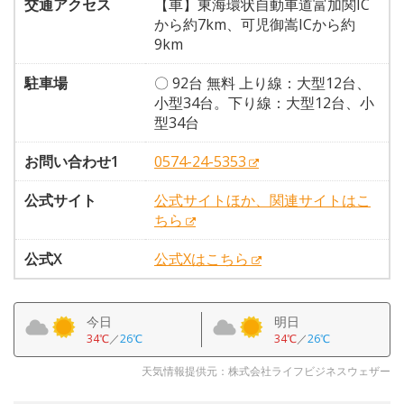
交通アクセス
【車】東海環状自動車道富加関IC
から約7km、可児御嵩ICから約
9km
駐車場
〇 92台 無料 上り線：大型12台、
小型34台。下り線：大型12台、小
型34台
お問い合わせ1
0574-24-5353
公式サイト
公式サイトほか、関連サイトはこ
ちら
公式X
公式Xはこちら
今日
明日
34℃
／
26℃
34℃
／
26℃
天気情報提供元：株式会社ライフビジネスウェザー