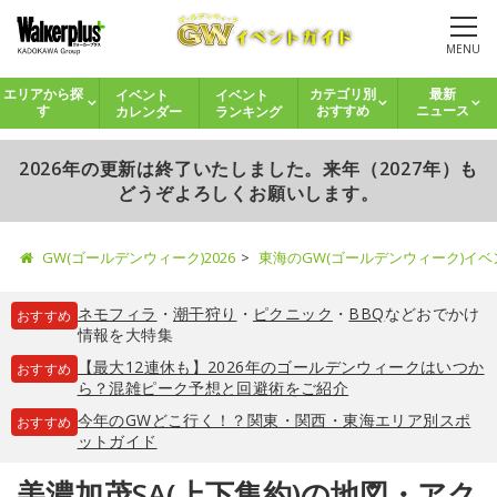
MENU
イベント
イベント
エリアから探
カテゴリ別
最新
カレンダー
ランキング
す
おすすめ
ニュース
2026年の更新は終了いたしました。来年（2027年）も
どうぞよろしくお願いします。
GW(ゴールデンウィーク)2026
東海のGW(ゴールデンウィーク)イ
ネモフィラ
・
潮干狩り
・
ピクニック
・
BBQ
などおでかけ
おすすめ
情報を大特集
【最大12連休も】2026年のゴールデンウィークはいつか
おすすめ
ら？混雑ピーク予想と回避術をご紹介
今年のGWどこ行く！？関東・関西・東海エリア別スポ
おすすめ
ットガイド
美濃加茂SA(上下集約)の地図・アク