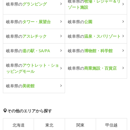
岐阜県の
牧場・レジャー＆リ
岐阜県の
グランピング
ゾート施設
岐阜県の
タワー・展望台
岐阜県の
公園
岐阜県の
アスレチック
岐阜県の
温泉・スパリゾート
岐阜県の
道の駅・SA/PA
岐阜県の
博物館・科学館
岐阜県の
アウトレット・ショ
岐阜県の
商業施設・百貨店
ッピングモール
岐阜県の
美術館
その他のエリアから探す
北海道
東北
関東
甲信越