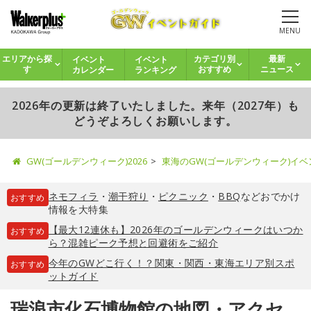
MENU
イベント
イベント
エリアから探
カテゴリ別
最新
カレンダー
ランキング
す
おすすめ
ニュース
2026年の更新は終了いたしました。来年（2027年）も
どうぞよろしくお願いします。
GW(ゴールデンウィーク)2026
東海のGW(ゴールデンウィーク)イ
ネモフィラ
・
潮干狩り
・
ピクニック
・
BBQ
などおでかけ
おすすめ
情報を大特集
【最大12連休も】2026年のゴールデンウィークはいつか
おすすめ
ら？混雑ピーク予想と回避術をご紹介
今年のGWどこ行く！？関東・関西・東海エリア別スポ
おすすめ
ットガイド
瑞浪市化石博物館の地図・アクセ