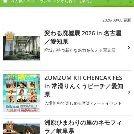
GW人気イベントランキングから探す【東海】
2026/08/08 更新
変わる廃墟展 2026 in 名古屋
1
／愛知県
廃墟が持つ新たな魅力を伝える写真展
ZUMZUM KITCHENCAR FES
2
in 常滑りんくうビーチ／愛知
県
入場無料で楽しめる音楽×フードイベント
洲原ひまわりの里のネモフィ
3
ラ／岐阜県