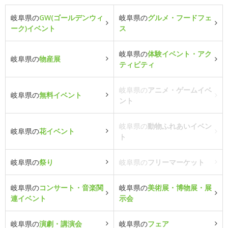
岐阜県の
GW(ゴールデンウィ
岐阜県の
グルメ・フードフェ
ーク)イベント
ス
岐阜県の
体験イベント・アク
岐阜県の
物産展
ティビティ
岐阜県の
アニメ・ゲームイベ
岐阜県の
無料イベント
ント
岐阜県の
動物ふれあいイベン
岐阜県の
花イベント
ト
岐阜県の
祭り
岐阜県の
フリーマーケット
岐阜県の
コンサート・音楽関
岐阜県の
美術展・博物展・展
連イベント
示会
岐阜県の
演劇・講演会
岐阜県の
フェア