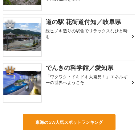
道の駅 花街道付知／岐阜県
2
総ヒノキ造りの駅舎でリラックスなひと時
を
でんきの科学館／愛知県
3
「ワクワク・ドキドキ大発見！」エネルギ
ーの世界へようこそ
東海のGW人気スポットランキング