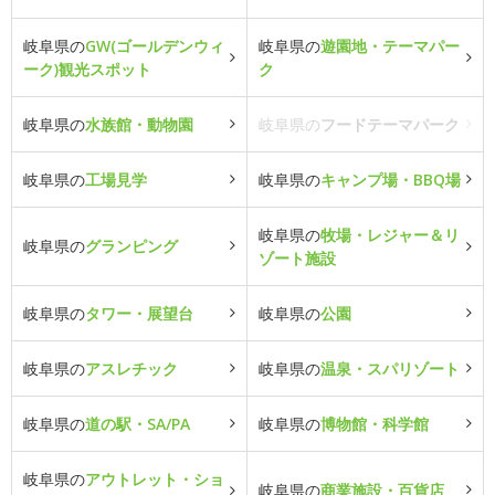
岐阜県の
GW(ゴールデンウィ
岐阜県の
遊園地・テーマパー
ーク)観光スポット
ク
岐阜県の
水族館・動物園
岐阜県の
フードテーマパーク
岐阜県の
工場見学
岐阜県の
キャンプ場・BBQ場
岐阜県の
牧場・レジャー＆リ
岐阜県の
グランピング
ゾート施設
岐阜県の
タワー・展望台
岐阜県の
公園
岐阜県の
アスレチック
岐阜県の
温泉・スパリゾート
岐阜県の
道の駅・SA/PA
岐阜県の
博物館・科学館
岐阜県の
アウトレット・ショ
岐阜県の
商業施設・百貨店