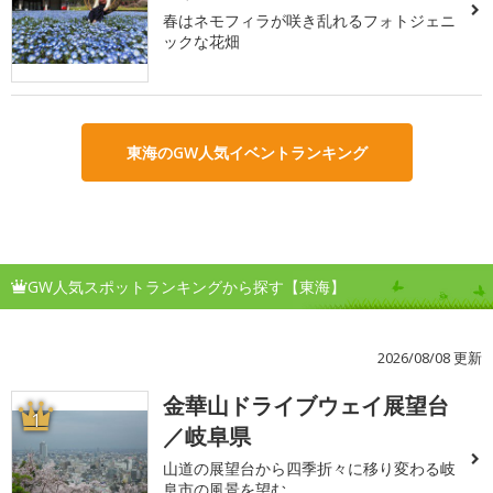
春はネモフィラが咲き乱れるフォトジェニ
ックな花畑
東海のGW人気イベントランキング
GW人気スポットランキングから探す【東海】
2026/08/08 更新
金華山ドライブウェイ展望台
1
／岐阜県
山道の展望台から四季折々に移り変わる岐
阜市の風景を望む