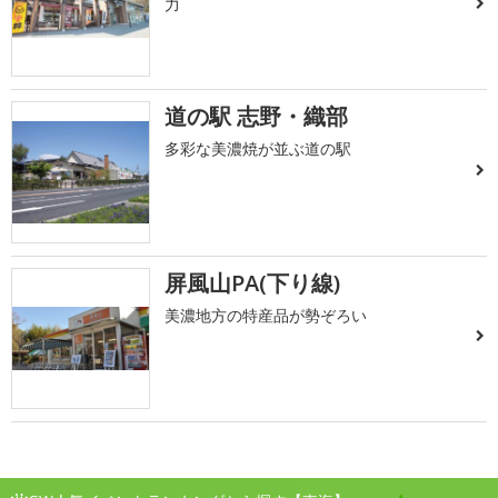
力
道の駅 志野・織部
多彩な美濃焼が並ぶ道の駅
屏風山PA(下り線)
美濃地方の特産品が勢ぞろい