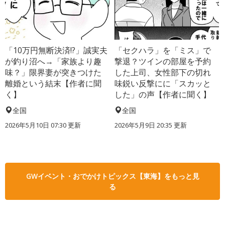
「10万円無断決済!?」誠実夫
「セクハラ」を「ミス」で
が釣り沼へ→「家族より趣
撃退？ツインの部屋を予約
味？」限界妻が突きつけた
した上司、女性部下の切れ
離婚という結末【作者に聞
味鋭い反撃にに「スカッと
く】
した」の声【作者に聞く】
全国
全国
2026年5月10日 07:30 更新
2026年5月9日 20:35 更新
GWイベント・おでかけトピックス【東海】をもっと見
る