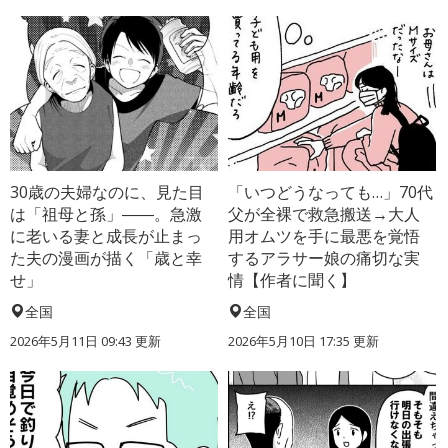
30歳の夫婦なのに、見た目
「いつどうなっても…」70代
は「祖母と孫」――。急激
父が全裸で救急搬送→大人
に老いる妻と成長が止まっ
用オムツを手に最悪を覚悟
た夫の漫画が描く「歳と幸
するアラサー娘の痛切な実
せ」
情【作者に聞く】
全国
全国
2026年5月11日 09:43 更新
2026年5月10日 17:35 更新