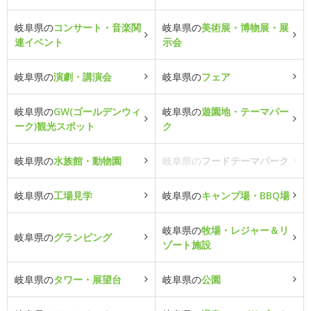
岐阜県の
コンサート・音楽関
岐阜県の
美術展・博物展・展
連イベント
示会
岐阜県の
演劇・講演会
岐阜県の
フェア
岐阜県の
GW(ゴールデンウィ
岐阜県の
遊園地・テーマパー
ーク)観光スポット
ク
岐阜県の
水族館・動物園
岐阜県の
フードテーマパーク
岐阜県の
工場見学
岐阜県の
キャンプ場・BBQ場
岐阜県の
牧場・レジャー＆リ
岐阜県の
グランピング
ゾート施設
岐阜県の
タワー・展望台
岐阜県の
公園