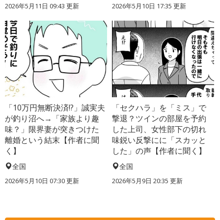
2026年5月11日 09:43 更新
2026年5月10日 17:35 更新
「10万円無断決済!?」誠実夫
「セクハラ」を「ミス」で
が釣り沼へ→「家族より趣
撃退？ツインの部屋を予約
味？」限界妻が突きつけた
した上司、女性部下の切れ
離婚という結末【作者に聞
味鋭い反撃にに「スカッと
く】
した」の声【作者に聞く】
全国
全国
2026年5月10日 07:30 更新
2026年5月9日 20:35 更新