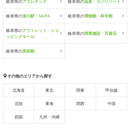
岐阜県の
アスレチック
岐阜県の
温泉・スパリゾート
岐阜県の
道の駅・SA/PA
岐阜県の
博物館・科学館
岐阜県の
アウトレット・ショ
岐阜県の
商業施設・百貨店
ッピングモール
岐阜県の
美術館
その他のエリアから探す
北海道
東北
関東
甲信越
北陸
東海
関西
中国
四国
九州・沖縄