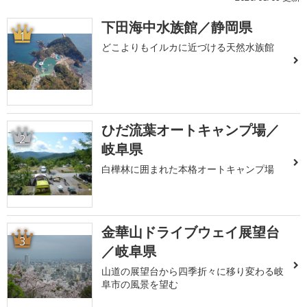
下田海中水族館／静岡県
1
どこよりもイルカに近づける天然水族館
ひだ流葉オートキャンプ場／
2
岐阜県
白樺林に囲まれた本格オートキャンプ場
金華山ドライブウェイ展望台
3
／岐阜県
山道の展望台から四季折々に移り変わる岐
阜市の風景を望む