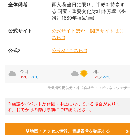
全体備考
再入場:当日に限り、半券を持参す
る 国宝・重要文化財:山本芳翠《裸
婦》1880年頃(絵画)。
公式サイト
公式サイトほか、関連サイトはこ
ちら
公式X
公式Xはこちら
今日
明日
35℃
／
26℃
35℃
／
27℃
天気情報提供元：株式会社ライフビジネスウェザー
※施設やイベントが休園・中止になっている場合がありま
す。おでかけの際は事前にご確認ください。
地図・アクセス情報、電話番号を確認する