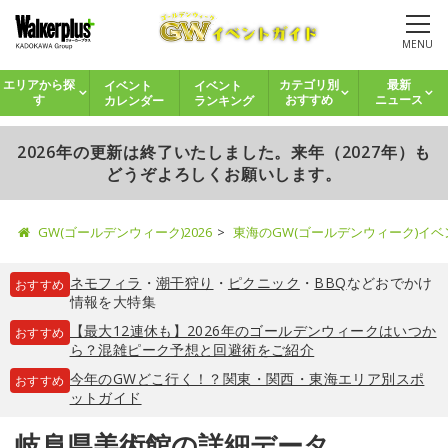
MENU
イベント
イベント
エリアから探
カテゴリ別
最新
カレンダー
ランキング
す
おすすめ
ニュース
2026年の更新は終了いたしました。来年（2027年）も
どうぞよろしくお願いします。
GW(ゴールデンウィーク)2026
東海のGW(ゴールデンウィーク)イ
ネモフィラ
・
潮干狩り
・
ピクニック
・
BBQ
などおでかけ
おすすめ
情報を大特集
【最大12連休も】2026年のゴールデンウィークはいつか
おすすめ
ら？混雑ピーク予想と回避術をご紹介
今年のGWどこ行く！？関東・関西・東海エリア別スポ
おすすめ
ットガイド
岐阜県美術館の詳細データ