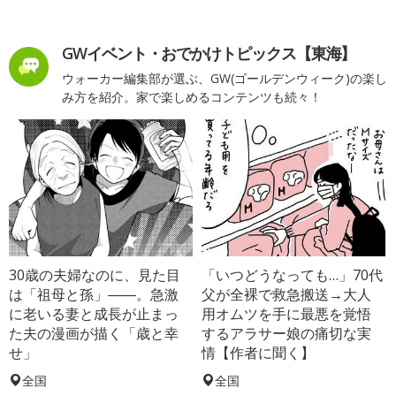
GWイベント・おでかけトピックス【東海】
ウォーカー編集部が選ぶ、GW(ゴールデンウィーク)の楽し
み方を紹介。家で楽しめるコンテンツも続々！
30歳の夫婦なのに、見た目
「いつどうなっても…」70代
は「祖母と孫」――。急激
父が全裸で救急搬送→大人
に老いる妻と成長が止まっ
用オムツを手に最悪を覚悟
た夫の漫画が描く「歳と幸
するアラサー娘の痛切な実
せ」
情【作者に聞く】
全国
全国