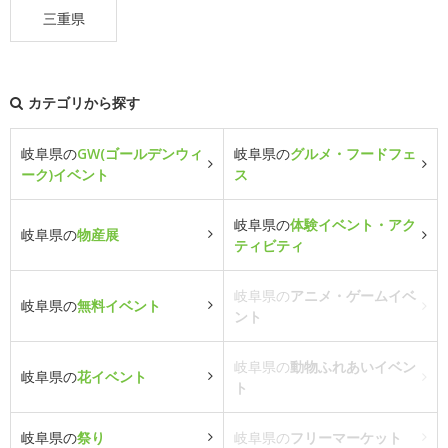
三重県
カテゴリから探す
岐阜県の
GW(ゴールデンウィ
岐阜県の
グルメ・フードフェ
ーク)イベント
ス
岐阜県の
体験イベント・アク
岐阜県の
物産展
ティビティ
岐阜県の
アニメ・ゲームイベ
岐阜県の
無料イベント
ント
岐阜県の
動物ふれあいイベン
岐阜県の
花イベント
ト
岐阜県の
祭り
岐阜県の
フリーマーケット