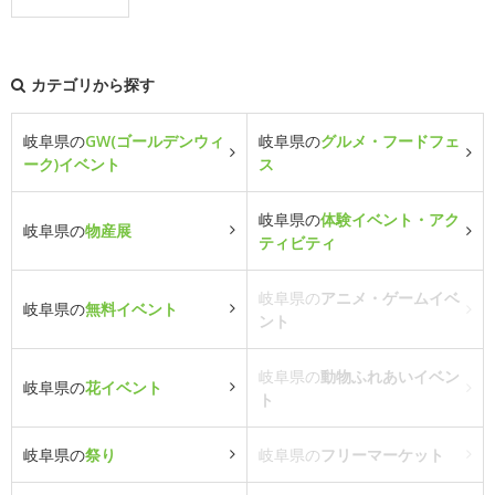
カテゴリから探す
岐阜県の
GW(ゴールデンウィ
岐阜県の
グルメ・フードフェ
ーク)イベント
ス
岐阜県の
体験イベント・アク
岐阜県の
物産展
ティビティ
岐阜県の
アニメ・ゲームイベ
岐阜県の
無料イベント
ント
岐阜県の
動物ふれあいイベン
岐阜県の
花イベント
ト
岐阜県の
祭り
岐阜県の
フリーマーケット