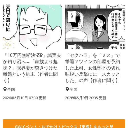
「10万円無断決済!?」誠実夫
「セクハラ」を「ミス」で
が釣り沼へ→「家族より趣
撃退？ツインの部屋を予約
味？」限界妻が突きつけた
した上司、女性部下の切れ
離婚という結末【作者に聞
味鋭い反撃にに「スカッと
く】
した」の声【作者に聞く】
全国
全国
2026年5月10日 07:30 更新
2026年5月9日 20:35 更新
GWイベント・おでかけトピックス【東海】をもっと見