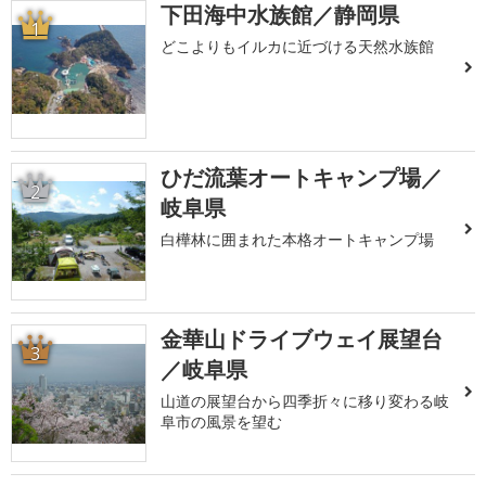
下田海中水族館／静岡県
1
どこよりもイルカに近づける天然水族館
ひだ流葉オートキャンプ場／
2
岐阜県
白樺林に囲まれた本格オートキャンプ場
金華山ドライブウェイ展望台
3
／岐阜県
山道の展望台から四季折々に移り変わる岐
阜市の風景を望む