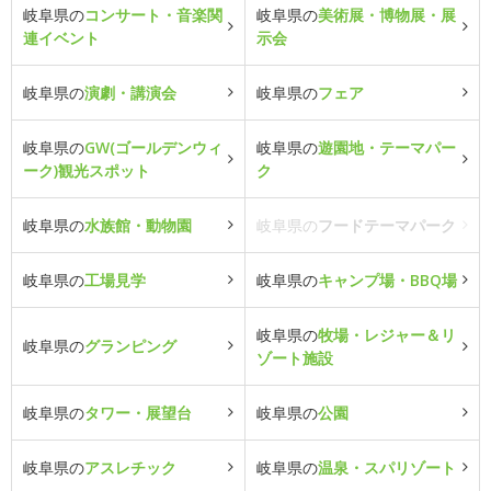
岐阜県の
コンサート・音楽関
岐阜県の
美術展・博物展・展
連イベント
示会
岐阜県の
演劇・講演会
岐阜県の
フェア
岐阜県の
GW(ゴールデンウィ
岐阜県の
遊園地・テーマパー
ーク)観光スポット
ク
岐阜県の
水族館・動物園
岐阜県の
フードテーマパーク
岐阜県の
工場見学
岐阜県の
キャンプ場・BBQ場
岐阜県の
牧場・レジャー＆リ
岐阜県の
グランピング
ゾート施設
岐阜県の
タワー・展望台
岐阜県の
公園
岐阜県の
アスレチック
岐阜県の
温泉・スパリゾート