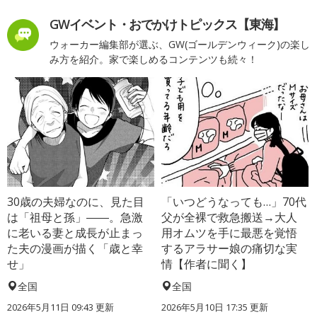
GWイベント・おでかけトピックス【東海】
ウォーカー編集部が選ぶ、GW(ゴールデンウィーク)の楽し
み方を紹介。家で楽しめるコンテンツも続々！
30歳の夫婦なのに、見た目
「いつどうなっても…」70代
は「祖母と孫」――。急激
父が全裸で救急搬送→大人
に老いる妻と成長が止まっ
用オムツを手に最悪を覚悟
た夫の漫画が描く「歳と幸
するアラサー娘の痛切な実
せ」
情【作者に聞く】
全国
全国
2026年5月11日 09:43 更新
2026年5月10日 17:35 更新