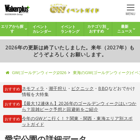
MENU
イベント
イベント
エリアから探
カテゴリ別
最新
カレンダー
ランキング
す
おすすめ
ニュース
2026年の更新は終了いたしました。来年（2027年）も
どうぞよろしくお願いします。
GW(ゴールデンウィーク)2026
東海のGW(ゴールデンウィーク)イ
ネモフィラ
・
潮干狩り
・
ピクニック
・
BBQ
などおでかけ
おすすめ
情報を大特集
【最大12連休も】2026年のゴールデンウィークはいつか
おすすめ
ら？混雑ピーク予想と回避術をご紹介
今年のGWどこ行く！？関東・関西・東海エリア別スポ
おすすめ
ットガイド
愛宕公園の詳細データ