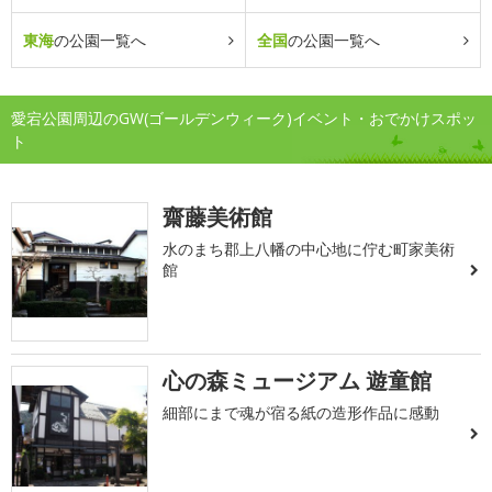
東海
の公園一覧へ
全国
の公園一覧へ
愛宕公園周辺のGW(ゴールデンウィーク)イベント・おでかけスポッ
ト
齋藤美術館
水のまち郡上八幡の中心地に佇む町家美術
館
心の森ミュージアム 遊童館
細部にまで魂が宿る紙の造形作品に感動