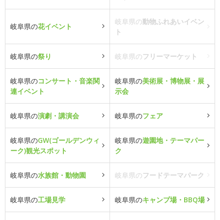
岐阜県の
動物ふれあいイベン
岐阜県の
花イベント
ト
岐阜県の
祭り
岐阜県の
フリーマーケット
岐阜県の
コンサート・音楽関
岐阜県の
美術展・博物展・展
連イベント
示会
岐阜県の
演劇・講演会
岐阜県の
フェア
岐阜県の
GW(ゴールデンウィ
岐阜県の
遊園地・テーマパー
ーク)観光スポット
ク
岐阜県の
水族館・動物園
岐阜県の
フードテーマパーク
岐阜県の
工場見学
岐阜県の
キャンプ場・BBQ場