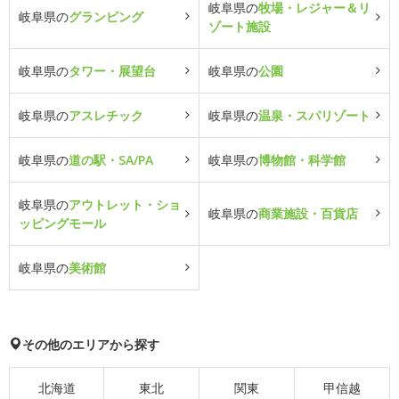
岐阜県の
牧場・レジャー＆リ
岐阜県の
グランピング
ゾート施設
岐阜県の
タワー・展望台
岐阜県の
公園
岐阜県の
アスレチック
岐阜県の
温泉・スパリゾート
岐阜県の
道の駅・SA/PA
岐阜県の
博物館・科学館
岐阜県の
アウトレット・ショ
岐阜県の
商業施設・百貨店
ッピングモール
岐阜県の
美術館
その他のエリアから探す
北海道
東北
関東
甲信越