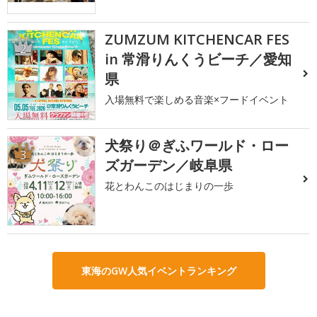
ZUMZUM KITCHENCAR FES
2
in 常滑りんくうビーチ／愛知
県
入場無料で楽しめる音楽×フードイベント
犬祭り＠ぎふワールド・ロー
3
ズガーデン／岐阜県
花とわんこのはじまりの一歩
東海のGW人気イベントランキング