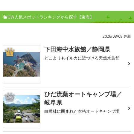
GW人気スポットランキングから探す【東海】
2026/08/09 更新
下田海中水族館／静岡県
1
どこよりもイルカに近づける天然水族館
ひだ流葉オートキャンプ場／
2
岐阜県
白樺林に囲まれた本格オートキャンプ場