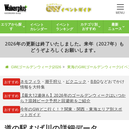
MENU
イベント
イベント
エリアから探
カテゴリ別
最新
カレンダー
ランキング
す
おすすめ
ニュース
2026年の更新は終了いたしました。来年（2027年）も
どうぞよろしくお願いします。
GW(ゴールデンウィーク)2026
東海のGW(ゴールデンウィーク)イ
ネモフィラ
・
潮干狩り
・
ピクニック
・
BBQ
などおでかけ
おすすめ
情報を大特集
【最大12連休も】2026年のゴールデンウィークはいつか
おすすめ
ら？混雑ピーク予想と回避術をご紹介
今年のGWどこ行く！？関東・関西・東海エリア別スポ
おすすめ
ットガイド
道の駅 むげ川の詳細データ