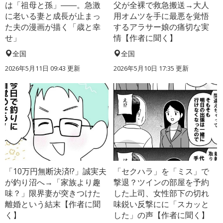
は「祖母と孫」――。急激
父が全裸で救急搬送→大人
に老いる妻と成長が止まっ
用オムツを手に最悪を覚悟
た夫の漫画が描く「歳と幸
するアラサー娘の痛切な実
せ」
情【作者に聞く】
全国
全国
2026年5月11日 09:43 更新
2026年5月10日 17:35 更新
「10万円無断決済!?」誠実夫
「セクハラ」を「ミス」で
が釣り沼へ→「家族より趣
撃退？ツインの部屋を予約
味？」限界妻が突きつけた
した上司、女性部下の切れ
離婚という結末【作者に聞
味鋭い反撃にに「スカッと
く】
した」の声【作者に聞く】