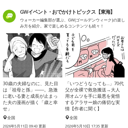
GWイベント・おでかけトピックス【東海】
ウォーカー編集部が選ぶ、GW(ゴールデンウィーク)の楽し
み方を紹介。家で楽しめるコンテンツも続々！
30歳の夫婦なのに、見た目
「いつどうなっても…」70代
は「祖母と孫」――。急激
父が全裸で救急搬送→大人
に老いる妻と成長が止まっ
用オムツを手に最悪を覚悟
た夫の漫画が描く「歳と幸
するアラサー娘の痛切な実
せ」
情【作者に聞く】
全国
全国
2026年5月11日 09:43 更新
2026年5月10日 17:35 更新