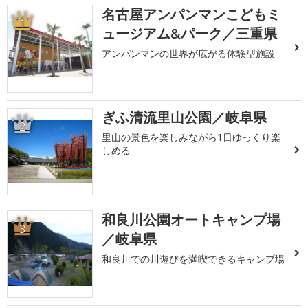
名古屋アンパンマンこどもミ
1
ュージアム&パーク／三重県
アンパンマンの世界が広がる体験型施設
ぎふ清流里山公園／岐阜県
2
里山の景色を楽しみながら1日ゆっくり楽
しめる
和良川公園オートキャンプ場
3
／岐阜県
和良川での川遊びを満喫できるキャンプ場