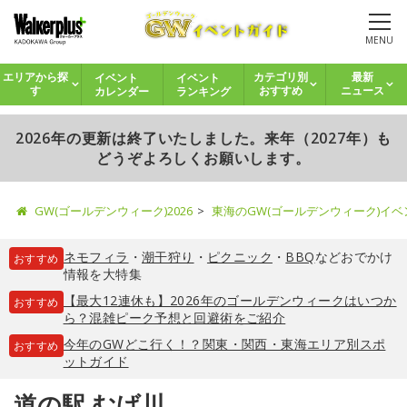
MENU
イベント
イベント
エリアから探
カテゴリ別
最新
カレンダー
ランキング
す
おすすめ
ニュース
2026年の更新は終了いたしました。来年（2027年）も
どうぞよろしくお願いします。
GW(ゴールデンウィーク)2026
東海のGW(ゴールデンウィーク)イ
ネモフィラ
・
潮干狩り
・
ピクニック
・
BBQ
などおでかけ
おすすめ
情報を大特集
【最大12連休も】2026年のゴールデンウィークはいつか
おすすめ
ら？混雑ピーク予想と回避術をご紹介
今年のGWどこ行く！？関東・関西・東海エリア別スポ
おすすめ
ットガイド
道の駅 むげ川