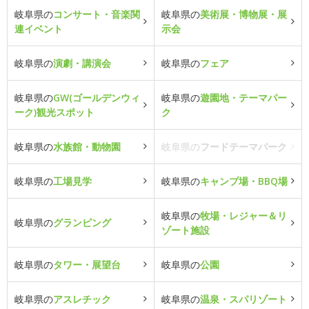
岐阜県の
コンサート・音楽関
岐阜県の
美術展・博物展・展
連イベント
示会
岐阜県の
演劇・講演会
岐阜県の
フェア
岐阜県の
GW(ゴールデンウィ
岐阜県の
遊園地・テーマパー
ーク)観光スポット
ク
岐阜県の
水族館・動物園
岐阜県の
フードテーマパーク
岐阜県の
工場見学
岐阜県の
キャンプ場・BBQ場
岐阜県の
牧場・レジャー＆リ
岐阜県の
グランピング
ゾート施設
岐阜県の
タワー・展望台
岐阜県の
公園
岐阜県の
アスレチック
岐阜県の
温泉・スパリゾート