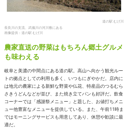
道の駅 むげ川
長良川の支流、武儀川の河川敷にある
画像提供：道の駅 むげ川
農家直送の野菜はもちろん郷土グルメ
も味わえる
岐阜と美濃の中間点にある道の駅。高山へ向かう観光ルー
トの拠点としての利用も多く、いつもにぎやかだ。店内に
は地元の農家による新鮮な野菜や仏花、特産品のつるむら
さきうどんなどが並び、また焼き立てパンも好評だ。飲食
コーナーでは「感謝祭メニュー」と題した、お値打ちメニ
ュー他豊富なメニューを提供している。また、午前11時ま
ではモーニングサービスも用意してあり、休憩や歓談に最
適だ。