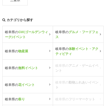
カテゴリから探す
岐阜県の
GW(ゴールデンウィ
岐阜県の
グルメ・フードフェ
ーク)イベント
ス
岐阜県の
体験イベント・アク
岐阜県の
物産展
ティビティ
岐阜県の
アニメ・ゲームイベ
岐阜県の
無料イベント
ント
岐阜県の
動物ふれあいイベン
岐阜県の
花イベント
ト
岐阜県の
祭り
岐阜県の
フリーマーケット