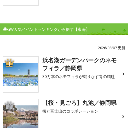
GW人気イベントランキングから探す【東海】
2026/08/07 更新
浜名湖ガーデンパークのネモ
1
フィラ／静岡県
30万本のネモフィラが織りなす青の絨毯
【桜・見ごろ】丸池／静岡県
2
桜と富士山のコラボレーション