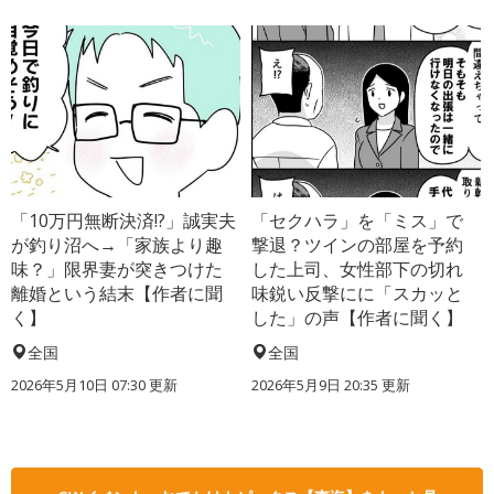
「10万円無断決済!?」誠実夫
「セクハラ」を「ミス」で
が釣り沼へ→「家族より趣
撃退？ツインの部屋を予約
味？」限界妻が突きつけた
した上司、女性部下の切れ
離婚という結末【作者に聞
味鋭い反撃にに「スカッと
く】
した」の声【作者に聞く】
全国
全国
2026年5月10日 07:30 更新
2026年5月9日 20:35 更新