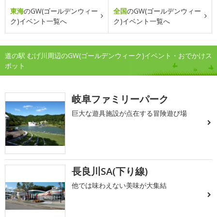
東海
のGW(ゴールデンウィー
全国
のGW(ゴールデンウィー
ク)イベント一覧へ
ク)イベント一覧へ
道の駅 むげ川周辺のGW(ゴールデンウィーク)イベント・おでかけス
ポット
岐阜ファミリーパーク
巨大な遊具施設が点在する冒険遊び場
長良川SA(下り線)
他では味わえない美味が大集結