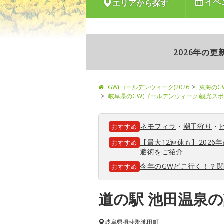
イベ
エリアから探す
2026年の
GW(ゴールデンウィーク)2026
東海のG
岐阜県のGW(ゴールデンウィーク)観光ス
ネモフィラ
・
潮干狩り
・
おすすめ
【最大12連休も】202
おすすめ
避術をご紹介
今年のGWどこ行く！？
おすすめ
道の駅 池田温泉
岐阜県
揖斐郡池田町