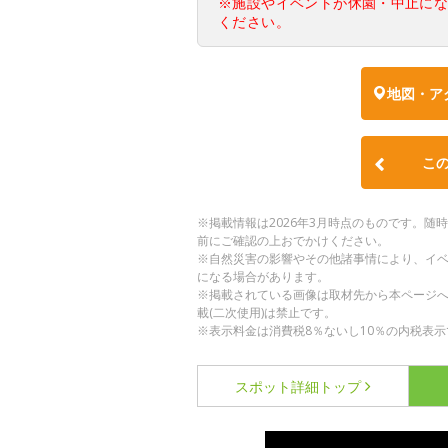
※施設やイベントが休園・中止に
ください。
地図・ア
こ
※掲載情報は2026年3月時点のものです。
前にご確認の上おでかけください。
※自然災害の影響やその他諸事情により、イ
になる場合があります。
※掲載されている画像は取材先から本ページ
載(二次使用)は禁止です。
※表示料金は消費税8％ないし10％の内税表示
スポット詳細
トップ