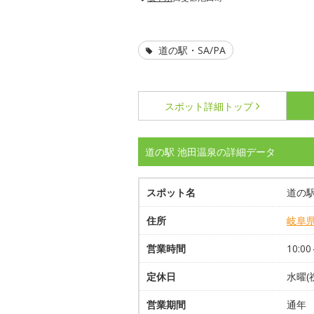
道の駅・SA/PA
スポット詳細
トップ
道の駅 池田温泉の詳細データ
スポット名
道の駅
住所
岐阜
営業時間
10:00
定休日
水曜(
営業期間
通年