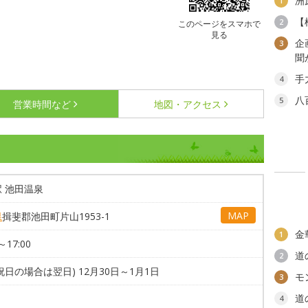
洲
1
【
2
このページをスマホで
見る
企
3
聞
手
4
八
5
営業時間など
地図・アクセス
 池田温泉
MAP
県
揖斐郡池田町片山1953-1
金
1
～17:00
道
2
祝日の場合は翌日) 12月30日～1月1日
モ
3
道
4