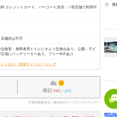
齋
5
無料 クレジットカード、バーコード決済：一部店舗で利用可
。店舗内は不可
つ交換室：身障者用トイレにオムツ交換台あり。公園：子ど
広場にバッテリーカーあり。フリーWiFiあり
サイトほか、関連サイトはこちら
明日
34℃
／
26℃
天気情報提供元：株式会社ライフビジネスウェザー