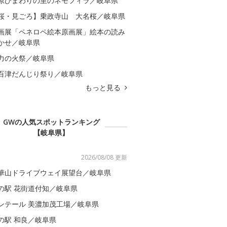
原ひまわりの里のネモフィラ／岐阜県
桜・見ごろ】乗政寺山 大名桜／岐阜県
画展「ペネロペ絵本原画展」絵本の読み
かせ／岐阜県
力の火祭／岐阜県
百津だんじり祭り／岐阜県
もっと見る
GWの人気スポットランキング
【岐阜県】
2026/08/08 更新
華山ドライブウェイ展望台／岐阜県
の駅 花街道付知／岐阜県
ンテール 美濃加茂工場／岐阜県
の駅 和良／岐阜県