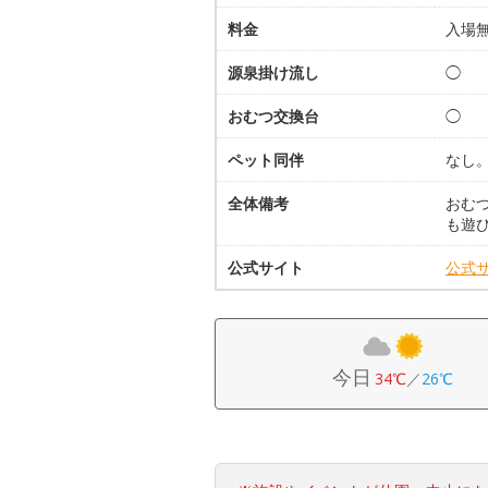
料金
入場
源泉掛け流し
◯
おむつ交換台
◯
ペット同伴
なし
全体備考
おむ
も遊び
公式サイト
公式
今日
34℃
／
26℃