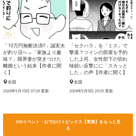
「10万円無断決済!?」誠実夫
「セクハラ」を「ミス」で
が釣り沼へ→「家族より趣
撃退？ツインの部屋を予約
味？」限界妻が突きつけた
した上司、女性部下の切れ
離婚という結末【作者に聞
味鋭い反撃にに「スカッと
く】
した」の声【作者に聞く】
全国
全国
2026年5月10日 07:30 更新
2026年5月9日 20:35 更新
GWイベント・おでかけトピックス【東海】をもっと見
る