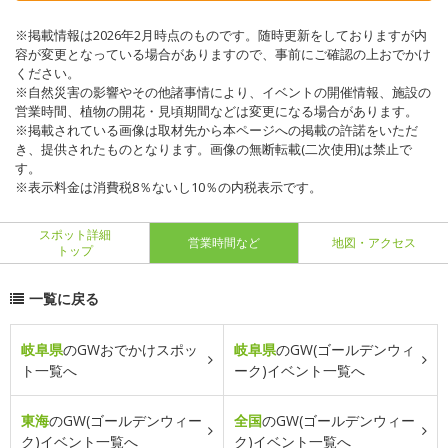
※掲載情報は2026年2月時点のものです。随時更新をしておりますが内
容が変更となっている場合がありますので、事前にご確認の上おでかけ
ください。
※自然災害の影響やその他諸事情により、イベントの開催情報、施設の
営業時間、植物の開花・見頃期間などは変更になる場合があります。
※掲載されている画像は取材先から本ページへの掲載の許諾をいただ
き、提供されたものとなります。画像の無断転載(二次使用)は禁止で
す。
※表示料金は消費税8％ないし10％の内税表示です。
スポット詳細
営業時間など
地図・アクセス
トップ
一覧に戻る
岐阜県
のGWおでかけスポッ
岐阜県
のGW(ゴールデンウィ
ト一覧へ
ーク)イベント一覧へ
東海
のGW(ゴールデンウィー
全国
のGW(ゴールデンウィー
ク)イベント一覧へ
ク)イベント一覧へ