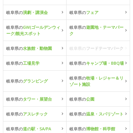
岐阜県の
演劇・講演会
岐阜県の
フェア
岐阜県の
GW(ゴールデンウィ
岐阜県の
遊園地・テーマパー
ーク)観光スポット
ク
岐阜県の
水族館・動物園
岐阜県の
フードテーマパーク
岐阜県の
工場見学
岐阜県の
キャンプ場・BBQ場
岐阜県の
牧場・レジャー＆リ
岐阜県の
グランピング
ゾート施設
岐阜県の
タワー・展望台
岐阜県の
公園
岐阜県の
アスレチック
岐阜県の
温泉・スパリゾート
岐阜県の
道の駅・SA/PA
岐阜県の
博物館・科学館