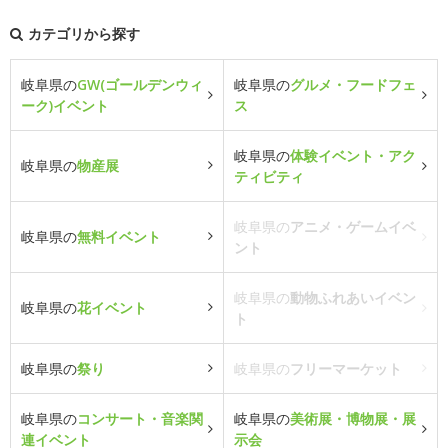
カテゴリから探す
岐阜県の
GW(ゴールデンウィ
岐阜県の
グルメ・フードフェ
ーク)イベント
ス
岐阜県の
体験イベント・アク
岐阜県の
物産展
ティビティ
岐阜県の
アニメ・ゲームイベ
岐阜県の
無料イベント
ント
岐阜県の
動物ふれあいイベン
岐阜県の
花イベント
ト
岐阜県の
祭り
岐阜県の
フリーマーケット
岐阜県の
コンサート・音楽関
岐阜県の
美術展・博物展・展
連イベント
示会