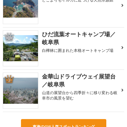
ひだ流葉オートキャンプ場／
2
岐阜県
白樺林に囲まれた本格オートキャンプ場
金華山ドライブウェイ展望台
3
／岐阜県
山道の展望台から四季折々に移り変わる岐
阜市の風景を望む
東海のGW人気スポットランキング