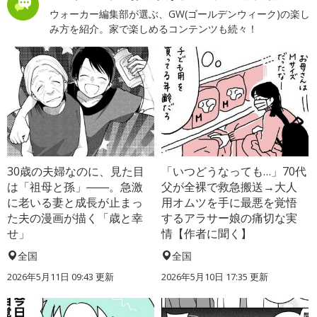
ウォーカー編集部が選ぶ、GW(ゴールデンウィーク)の楽し
み方を紹介。家で楽しめるコンテンツも続々！
30歳の夫婦なのに、見た目
「いつどうなっても…」70代
は「祖母と孫」――。急激
父が全裸で救急搬送→大人
に老いる妻と成長が止まっ
用オムツを手に最悪を覚悟
た夫の漫画が描く「歳と幸
するアラサー娘の痛切な実
せ」
情【作者に聞く】
全国
全国
2026年5月11日 09:43 更新
2026年5月10日 17:35 更新