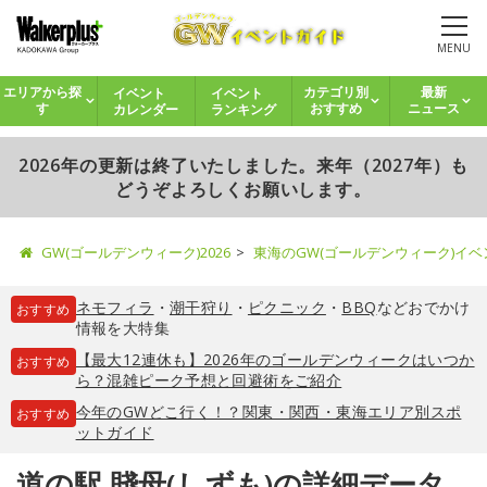
MENU
イベント
イベント
エリアから探
カテゴリ別
最新
カレンダー
ランキング
す
おすすめ
ニュース
2026年の更新は終了いたしました。来年（2027年）も
どうぞよろしくお願いします。
GW(ゴールデンウィーク)2026
東海のGW(ゴールデンウィーク)イ
ネモフィラ
・
潮干狩り
・
ピクニック
・
BBQ
などおでかけ
おすすめ
情報を大特集
【最大12連休も】2026年のゴールデンウィークはいつか
おすすめ
ら？混雑ピーク予想と回避術をご紹介
今年のGWどこ行く！？関東・関西・東海エリア別スポ
おすすめ
ットガイド
道の駅 賤母(しずも)の詳細データ