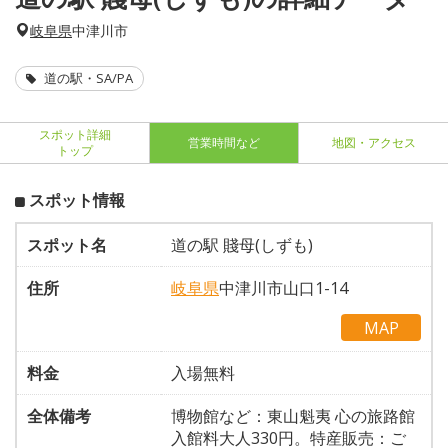
岐阜県
中津川市
道の駅・SA/PA
スポット詳細
営業時間など
地図・アクセス
トップ
スポット情報
スポット名
道の駅 賤母(しずも)
住所
岐阜県
中津川市山口1-14
MAP
料金
入場無料
全体備考
博物館など：東山魁夷 心の旅路館
入館料大人330円。特産販売：ご