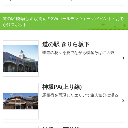
道の駅 賤母(しずも)周辺のGW(ゴールデンウィーク)イベント・おで
かけスポット
道の駅 きりら坂下
季節の花々を愛でながら特産そばに舌鼓
神坂PA(上り線)
馬籠宿を再現したエリアで旅人気分に浸る