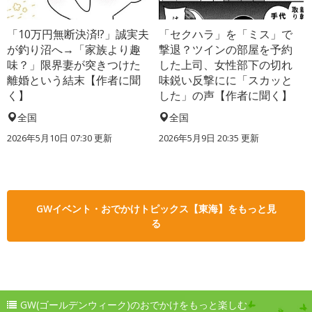
「10万円無断決済!?」誠実夫
「セクハラ」を「ミス」で
が釣り沼へ→「家族より趣
撃退？ツインの部屋を予約
味？」限界妻が突きつけた
した上司、女性部下の切れ
離婚という結末【作者に聞
味鋭い反撃にに「スカッと
く】
した」の声【作者に聞く】
全国
全国
2026年5月10日 07:30 更新
2026年5月9日 20:35 更新
GWイベント・おでかけトピックス【東海】をもっと見
る
GW(ゴールデンウィーク)のおでかけをもっと楽しむ