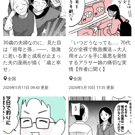
30歳の夫婦なのに、見た目
「いつどうなっても…」70代
は「祖母と孫」――。急激
父が全裸で救急搬送→大人
に老いる妻と成長が止まっ
用オムツを手に最悪を覚悟
た夫の漫画が描く「歳と幸
するアラサー娘の痛切な実
せ」
情【作者に聞く】
全国
全国
2026年5月11日 09:43 更新
2026年5月10日 17:35 更新