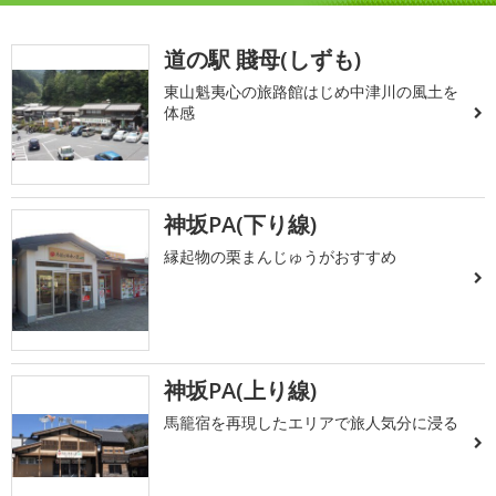
道の駅 賤母(しずも)
東山魁夷心の旅路館はじめ中津川の風土を
体感
神坂PA(下り線)
縁起物の栗まんじゅうがおすすめ
神坂PA(上り線)
馬籠宿を再現したエリアで旅人気分に浸る