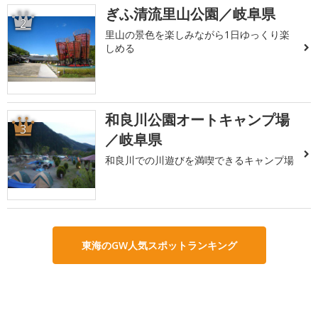
ぎふ清流里山公園／岐阜県
2
里山の景色を楽しみながら1日ゆっくり楽
しめる
和良川公園オートキャンプ場
3
／岐阜県
和良川での川遊びを満喫できるキャンプ場
東海のGW人気スポットランキング