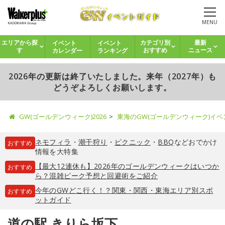
MENU
イベント
イベント
エリアから探
カテゴリ別
最新
カレンダー
ランキング
す
おすすめ
ニュース
2026年の更新は終了いたしました。来年（2027年）も
どうぞよろしくお願いします。
GW(ゴールデンウィーク)2026
東海のGW(ゴールデンウィーク)イ
ネモフィラ
・
潮干狩り
・
ピクニック
・
BBQ
などおでかけ
おすすめ
情報を大特集
【最大12連休も】2026年のゴールデンウィークはいつか
おすすめ
ら？混雑ピーク予想と回避術をご紹介
今年のGWどこ行く！？関東・関西・東海エリア別スポ
おすすめ
ットガイド
道の駅 きりら坂下