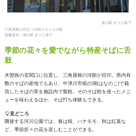
道の駅 きりら坂下
三角屋根が目立つ洋館スタイルの駅
画像提供：道の駅 きりら坂下
季節の花々を愛でながら特産そばに舌
鼓
木曽路の玄関口に位置し、三角屋根の洋館が目印。県内有
数のそばの産地でもあり、中津川市椛の湖(はなのこ)で栽
培したそばの実を施設内で製粉。そのそば粉を使ったメニ
ューを味わえるほか、そば打ち体験もできる。
見どころ
隣接する河川公園では、春は桜、ハナモモ、秋は紅葉な
ど、季節折々の花を楽しむことができる。