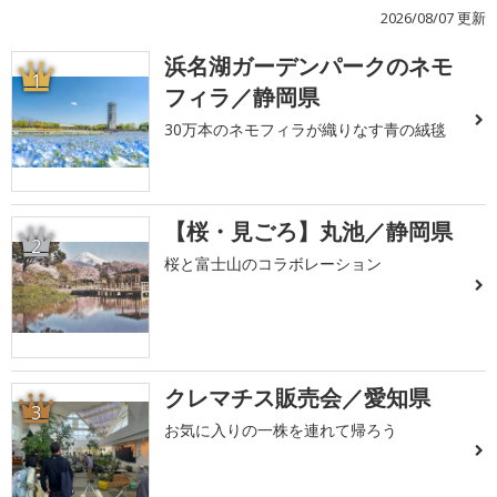
2026/08/07 更新
浜名湖ガーデンパークのネモ
1
フィラ／静岡県
30万本のネモフィラが織りなす青の絨毯
【桜・見ごろ】丸池／静岡県
2
桜と富士山のコラボレーション
クレマチス販売会／愛知県
3
お気に入りの一株を連れて帰ろう