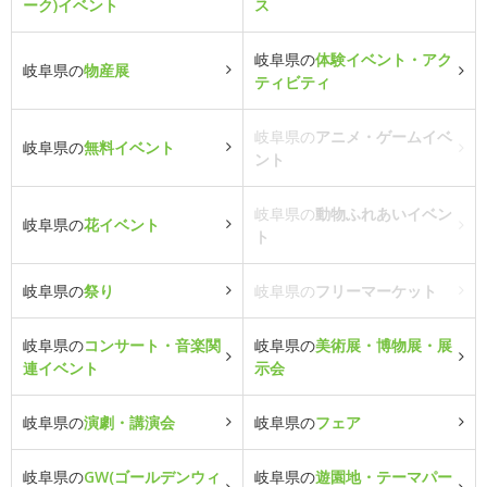
ーク)イベント
ス
岐阜県の
体験イベント・アク
岐阜県の
物産展
ティビティ
岐阜県の
アニメ・ゲームイベ
岐阜県の
無料イベント
ント
岐阜県の
動物ふれあいイベン
岐阜県の
花イベント
ト
岐阜県の
祭り
岐阜県の
フリーマーケット
岐阜県の
コンサート・音楽関
岐阜県の
美術展・博物展・展
連イベント
示会
岐阜県の
演劇・講演会
岐阜県の
フェア
岐阜県の
GW(ゴールデンウィ
岐阜県の
遊園地・テーマパー