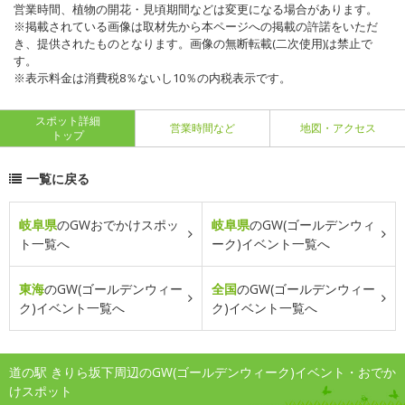
営業時間、植物の開花・見頃期間などは変更になる場合があります。
※掲載されている画像は取材先から本ページへの掲載の許諾をいただ
き、提供されたものとなります。画像の無断転載(二次使用)は禁止で
す。
※表示料金は消費税8％ないし10％の内税表示です。
スポット詳細
営業時間など
地図・アクセス
トップ
一覧に戻る
岐阜県
のGWおでかけスポッ
岐阜県
のGW(ゴールデンウィ
ト一覧へ
ーク)イベント一覧へ
東海
のGW(ゴールデンウィー
全国
のGW(ゴールデンウィー
ク)イベント一覧へ
ク)イベント一覧へ
道の駅 きりら坂下周辺のGW(ゴールデンウィーク)イベント・おでか
けスポット