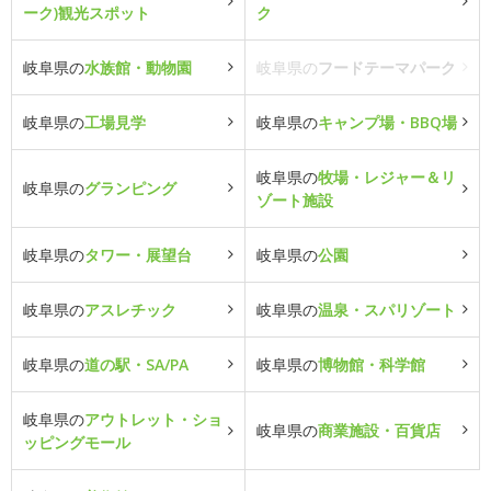
ーク)観光スポット
ク
岐阜県の
水族館・動物園
岐阜県の
フードテーマパーク
岐阜県の
工場見学
岐阜県の
キャンプ場・BBQ場
岐阜県の
牧場・レジャー＆リ
岐阜県の
グランピング
ゾート施設
岐阜県の
タワー・展望台
岐阜県の
公園
岐阜県の
アスレチック
岐阜県の
温泉・スパリゾート
岐阜県の
道の駅・SA/PA
岐阜県の
博物館・科学館
岐阜県の
アウトレット・ショ
岐阜県の
商業施設・百貨店
ッピングモール