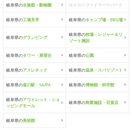
岐阜県の
水族館・動物園
岐阜県の
フードテーマパーク
岐阜県の
工場見学
岐阜県の
キャンプ場・BBQ場
岐阜県の
牧場・レジャー＆リ
岐阜県の
グランピング
ゾート施設
岐阜県の
タワー・展望台
岐阜県の
公園
岐阜県の
アスレチック
岐阜県の
温泉・スパリゾート
岐阜県の
道の駅・SA/PA
岐阜県の
博物館・科学館
岐阜県の
アウトレット・ショ
岐阜県の
商業施設・百貨店
ッピングモール
岐阜県の
美術館