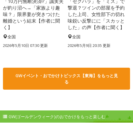
「10万円無断決済!?」誠実夫
「セクハラ」を「ミス」で
が釣り沼へ→「家族より趣
撃退？ツインの部屋を予約
味？」限界妻が突きつけた
した上司、女性部下の切れ
離婚という結末【作者に聞
味鋭い反撃にに「スカッと
く】
した」の声【作者に聞く】
全国
全国
2026年5月10日 07:30 更新
2026年5月9日 20:35 更新
GWイベント・おでかけトピックス【東海】をもっと見
る
GW(ゴールデンウィーク)のおでかけをもっと楽しむ