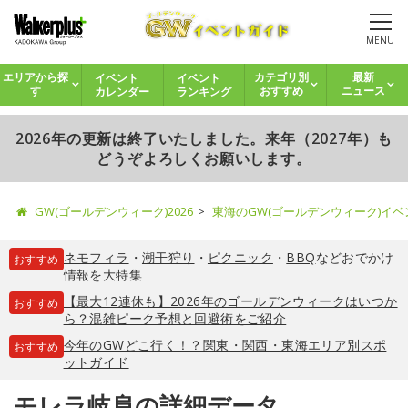
MENU
イベント
イベント
エリアから探
カテゴリ別
最新
カレンダー
ランキング
す
おすすめ
ニュース
2026年の更新は終了いたしました。来年（2027年）も
どうぞよろしくお願いします。
GW(ゴールデンウィーク)2026
東海のGW(ゴールデンウィーク)イ
ネモフィラ
・
潮干狩り
・
ピクニック
・
BBQ
などおでかけ
おすすめ
情報を大特集
【最大12連休も】2026年のゴールデンウィークはいつか
おすすめ
ら？混雑ピーク予想と回避術をご紹介
今年のGWどこ行く！？関東・関西・東海エリア別スポ
おすすめ
ットガイド
モレラ岐阜の詳細データ