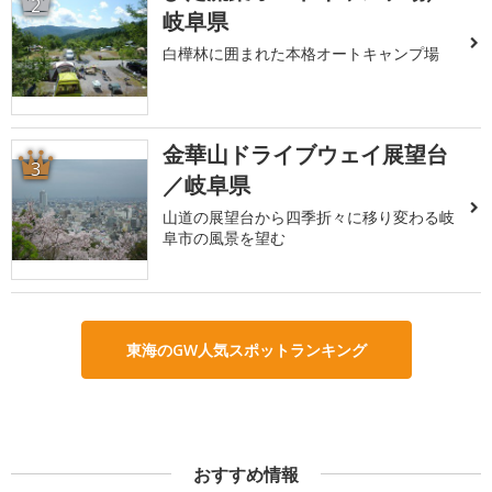
2
岐阜県
白樺林に囲まれた本格オートキャンプ場
金華山ドライブウェイ展望台
3
／岐阜県
山道の展望台から四季折々に移り変わる岐
阜市の風景を望む
東海のGW人気スポットランキング
おすすめ情報