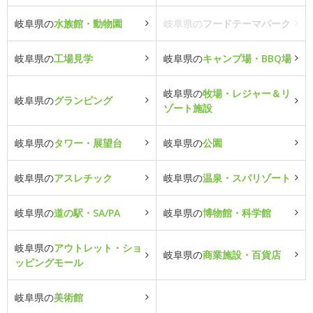
岐阜県の
水族館・動物園
岐阜県の
フードテーマパーク
岐阜県の
工場見学
岐阜県の
キャンプ場・BBQ場
岐阜県の
牧場・レジャー＆リ
岐阜県の
グランピング
ゾート施設
岐阜県の
タワー・展望台
岐阜県の
公園
岐阜県の
アスレチック
岐阜県の
温泉・スパリゾート
岐阜県の
道の駅・SA/PA
岐阜県の
博物館・科学館
岐阜県の
アウトレット・ショ
岐阜県の
商業施設・百貨店
ッピングモール
岐阜県の
美術館