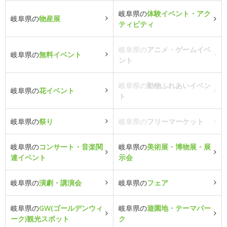
岐阜県の
体験イベント・アク
岐阜県の
物産展
ティビティ
岐阜県の
アニメ・ゲームイベ
岐阜県の
無料イベント
ント
岐阜県の
動物ふれあいイベン
岐阜県の
花イベント
ト
岐阜県の
祭り
岐阜県の
フリーマーケット
岐阜県の
コンサート・音楽関
岐阜県の
美術展・博物展・展
連イベント
示会
岐阜県の
演劇・講演会
岐阜県の
フェア
岐阜県の
GW(ゴールデンウィ
岐阜県の
遊園地・テーマパー
ーク)観光スポット
ク