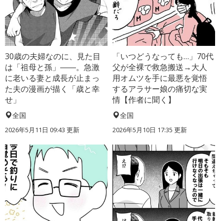
30歳の夫婦なのに、見た目
「いつどうなっても…」70代
は「祖母と孫」――。急激
父が全裸で救急搬送→大人
に老いる妻と成長が止まっ
用オムツを手に最悪を覚悟
た夫の漫画が描く「歳と幸
するアラサー娘の痛切な実
せ」
情【作者に聞く】
全国
全国
2026年5月11日 09:43 更新
2026年5月10日 17:35 更新