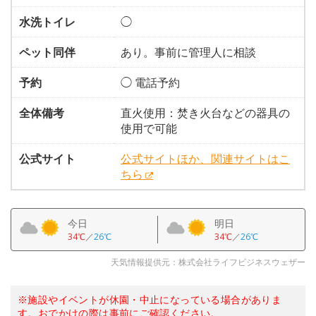
水洗トイレ
◯
ペット同伴
あり。事前に管理人に相談
予約
◯ 電話予約
全体備考
直火使用：焚き火台などの器具の
使用で可能
公式サイト
公式サイトほか、関連サイトはこ
ちら
今日
明日
34℃
／
26℃
34℃
／
26℃
天気情報提供元：株式会社ライフビジネスウェザー
※施設やイベントが休園・中止になっている場合がありま
す。おでかけの際は事前にご確認ください。