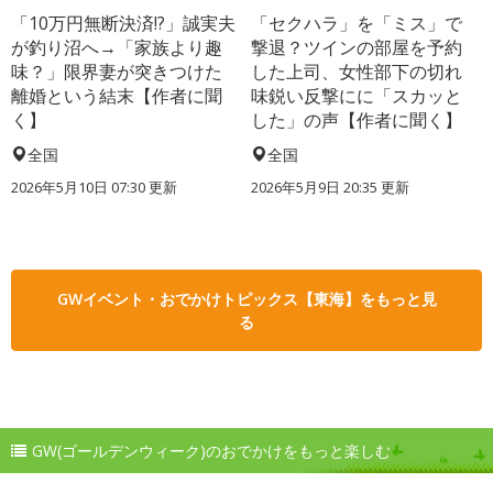
「10万円無断決済!?」誠実夫
「セクハラ」を「ミス」で
が釣り沼へ→「家族より趣
撃退？ツインの部屋を予約
味？」限界妻が突きつけた
した上司、女性部下の切れ
離婚という結末【作者に聞
味鋭い反撃にに「スカッと
く】
した」の声【作者に聞く】
全国
全国
2026年5月10日 07:30 更新
2026年5月9日 20:35 更新
GWイベント・おでかけトピックス【東海】をもっと見
る
GW(ゴールデンウィーク)のおでかけをもっと楽しむ