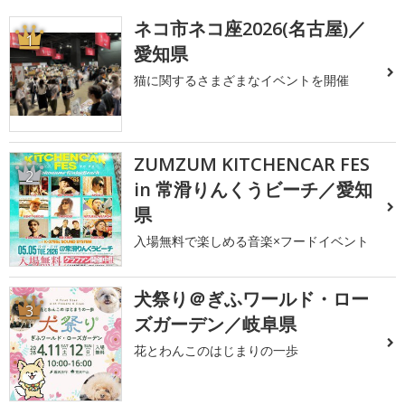
ネコ市ネコ座2026(名古屋)／
1
愛知県
猫に関するさまざまなイベントを開催
ZUMZUM KITCHENCAR FES
2
in 常滑りんくうビーチ／愛知
県
入場無料で楽しめる音楽×フードイベント
犬祭り＠ぎふワールド・ロー
3
ズガーデン／岐阜県
花とわんこのはじまりの一歩