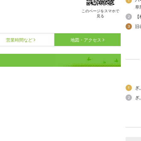
パ
1
阜
このページをスマホで
見る
【
2
旧
3
営業時間など
地図・アクセス
ぎ
1
ぎ
2