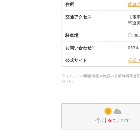
住所
岐阜
交通アクセス
【電車
車道美
駐車場
〇 3
お問い合わせ1
0574-
公式サイト
公式
※イベントの開催情報や施設の営業時間等は
ださい。
今日
36℃
／
27℃