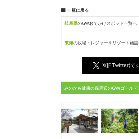
一覧に戻る
岐阜県
のGWおでかけスポット一覧へ
東海
の牧場・レジャー＆リゾート施設
X(旧Twitter)
みのかも健康の森周辺のGW(ゴールデ