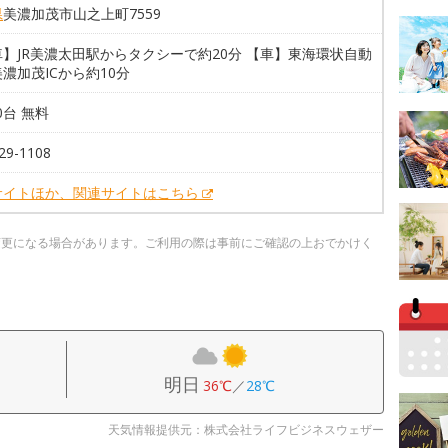
県
美濃加茂市山之上町7559
】JR美濃太田駅からタクシーで約20分 【車】東海環状自動
濃加茂ICから約10分
00台 無料
29-1108
サイトほか、関連サイトはこちら
変更になる場合があります。ご利用の際は事前にご確認の上おでかけく
明日
36℃
／
28℃
天気情報提供元：株式会社ライフビジネスウェザー