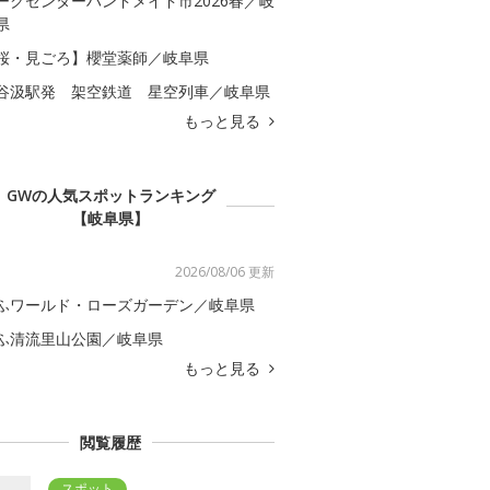
ークセンターハンドメイド市2026春／岐
県
桜・見ごろ】櫻堂薬師／岐阜県
谷汲駅発 架空鉄道 星空列車／岐阜県
もっと見る
GWの人気スポットランキング
【岐阜県】
2026/08/06 更新
ふワールド・ローズガーデン／岐阜県
ふ清流里山公園／岐阜県
もっと見る
閲覧履歴