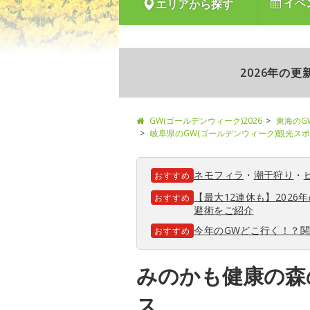
イベ
エリアから探す
2026年の
GW(ゴールデンウィーク)2026
東海のG
岐阜県のGW(ゴールデンウィーク)観光ス
ネモフィラ
・
潮干狩り
・
おすすめ
【最大12連休も】202
おすすめ
避術をご紹介
今年のGWどこ行く！？
おすすめ
みのかも健康の森
ス