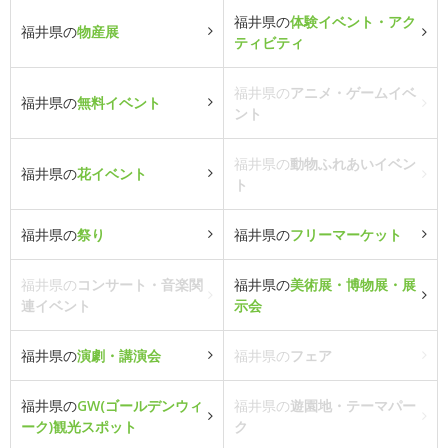
福井県の
体験イベント・アク
福井県の
物産展
ティビティ
福井県の
アニメ・ゲームイベ
福井県の
無料イベント
ント
福井県の
動物ふれあいイベン
福井県の
花イベント
ト
福井県の
祭り
福井県の
フリーマーケット
福井県の
コンサート・音楽関
福井県の
美術展・博物展・展
連イベント
示会
福井県の
演劇・講演会
福井県の
フェア
福井県の
GW(ゴールデンウィ
福井県の
遊園地・テーマパー
ーク)観光スポット
ク