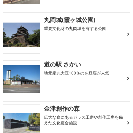
丸岡城(霞ヶ城公園)
重要文化財の丸岡城を有する公園
道の駅 さかい
地元産丸大豆100％のを豆腐が人気
金津創作の森
広大な森にあるガラス工房や創作工房を備
えた文化複合施設