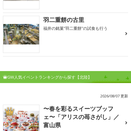
羽二重餅の古里
福井の銘菓“羽二重餅”の試食も行う
GW人気イベントランキングから探す【北陸】
2026/08/07 更新
〜春を彩るスイーツブッフ
1
ェ〜「アリスの苺さがし」／
富山県