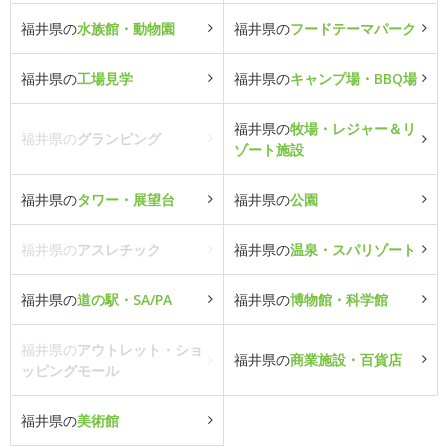
福井県の
水族館・動物園
福井県の
フードテーマパーク
福井県の
工場見学
福井県の
キャンプ場・BBQ場
福井県の
牧場・レジャー＆リ
福井県の
グランピング
ゾート施設
福井県の
タワー・展望台
福井県の
公園
福井県の
アスレチック
福井県の
温泉・スパリゾート
福井県の
道の駅・SA/PA
福井県の
博物館・科学館
福井県の
アウトレット・ショ
福井県の
商業施設・百貨店
ッピングモール
福井県の
美術館