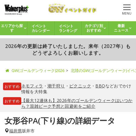
MENU
イベント
イベント
エリアから探
カテゴリ別
最新
カレンダー
ランキング
す
おすすめ
ニュース
2026年の更新は終了いたしました。来年（2027年）も
どうぞよろしくお願いします。
GW(ゴールデンウィーク)2026
北陸のGW(ゴールデンウィーク)イ
ネモフィラ
・
潮干狩り
・
ピクニック
・
BBQ
などおでかけ
おすすめ
情報を大特集
【最大12連休も】2026年のゴールデンウィークはいつか
おすすめ
ら？混雑ピーク予想と回避術をご紹介
女形谷PA(下り線)の詳細データ
福井県
坂井市