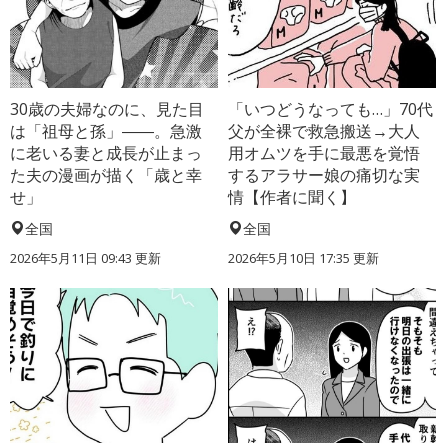
30歳の夫婦なのに、見た目
「いつどうなっても…」70代
は「祖母と孫」――。急激
父が全裸で救急搬送→大人
に老いる妻と成長が止まっ
用オムツを手に最悪を覚悟
た夫の漫画が描く「歳と幸
するアラサー娘の痛切な実
せ」
情【作者に聞く】
全国
全国
2026年5月11日 09:43 更新
2026年5月10日 17:35 更新