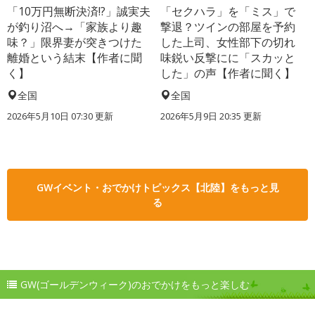
「10万円無断決済!?」誠実夫
「セクハラ」を「ミス」で
が釣り沼へ→「家族より趣
撃退？ツインの部屋を予約
味？」限界妻が突きつけた
した上司、女性部下の切れ
離婚という結末【作者に聞
味鋭い反撃にに「スカッと
く】
した」の声【作者に聞く】
全国
全国
2026年5月10日 07:30 更新
2026年5月9日 20:35 更新
GWイベント・おでかけトピックス【北陸】をもっと見
る
GW(ゴールデンウィーク)のおでかけをもっと楽しむ