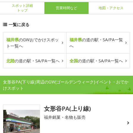
スポット詳細
営業時間など
地図・アクセス
トップ
一覧に戻る
福井県
のGWおでかけスポッ
福井県
の道の駅・SA/PA一覧
ト一覧へ
へ
北陸
の道の駅・SA/PA一覧へ
全国
の道の駅・SA/PA一覧へ
女形谷PA(下り線)周辺のGW(ゴールデンウィーク)イベント・おでか
けスポット
女形谷PA(上り線)
福井銘菓・名物も販売