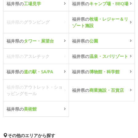
福井県の
工場見学
福井県の
キャンプ場・BBQ場
福井県の
牧場・レジャー＆リ
福井県の
グランピング
ゾート施設
福井県の
タワー・展望台
福井県の
公園
福井県の
アスレチック
福井県の
温泉・スパリゾート
福井県の
道の駅・SA/PA
福井県の
博物館・科学館
福井県の
アウトレット・ショ
福井県の
商業施設・百貨店
ッピングモール
福井県の
美術館
その他のエリアから探す