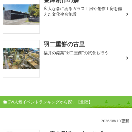
広大な森にあるガラス工房や創作工房を備
えた文化複合施設
羽二重餅の古里
福井の銘菓“羽二重餅”の試食も行う
GW人気イベントランキングから探す【北陸】
2026/08/10 更新