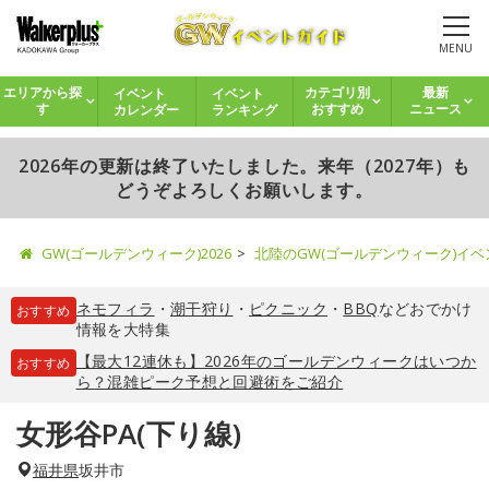
MENU
イベント
イベント
エリアから探
カテゴリ別
最新
カレンダー
ランキング
す
おすすめ
ニュース
2026年の更新は終了いたしました。来年（2027年）も
どうぞよろしくお願いします。
GW(ゴールデンウィーク)2026
北陸のGW(ゴールデンウィーク)イ
ネモフィラ
・
潮干狩り
・
ピクニック
・
BBQ
などおでかけ
おすすめ
情報を大特集
【最大12連休も】2026年のゴールデンウィークはいつか
おすすめ
ら？混雑ピーク予想と回避術をご紹介
女形谷PA(下り線)
福井県
坂井市