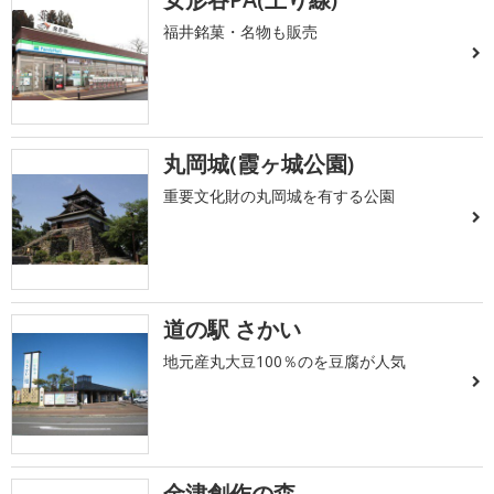
福井銘菓・名物も販売
丸岡城(霞ヶ城公園)
重要文化財の丸岡城を有する公園
道の駅 さかい
地元産丸大豆100％のを豆腐が人気
金津創作の森