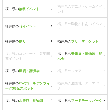
福井県の
アニメ・ゲームイベ
福井県の
無料イベント
ント
福井県の
動物ふれあいイベン
福井県の
花イベント
ト
福井県の
祭り
福井県の
フリーマーケット
福井県の
コンサート・音楽関
福井県の
美術展・博物展・展
連イベント
示会
福井県の
演劇・講演会
福井県の
フェア
福井県の
GW(ゴールデンウィ
福井県の
遊園地・テーマパー
ーク)観光スポット
ク
福井県の
水族館・動物園
福井県の
フードテーマパーク