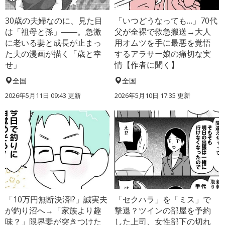
30歳の夫婦なのに、見た目
「いつどうなっても…」70代
は「祖母と孫」――。急激
父が全裸で救急搬送→大人
に老いる妻と成長が止まっ
用オムツを手に最悪を覚悟
た夫の漫画が描く「歳と幸
するアラサー娘の痛切な実
せ」
情【作者に聞く】
全国
全国
2026年5月11日 09:43 更新
2026年5月10日 17:35 更新
「10万円無断決済!?」誠実夫
「セクハラ」を「ミス」で
が釣り沼へ→「家族より趣
撃退？ツインの部屋を予約
味？」限界妻が突きつけた
した上司、女性部下の切れ