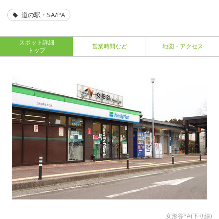
道の駅・SA/PA
スポット詳細
営業時間など
地図・アクセス
トップ
女形谷PA(下り線)