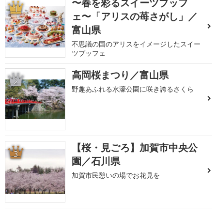
〜春を彩るスイーツブッフ
1
ェ〜「アリスの苺さがし」／
富山県
不思議の国のアリスをイメージしたスイー
ツブッフェ
高岡桜まつり／富山県
2
野趣あふれる水濠公園に咲き誇るさくら
【桜・見ごろ】加賀市中央公
3
園／石川県
加賀市民憩いの場でお花見を