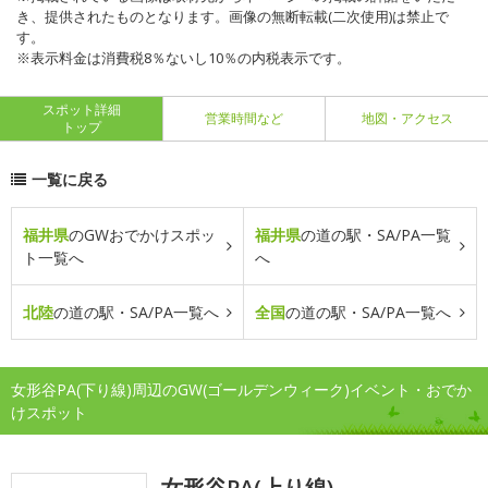
き、提供されたものとなります。画像の無断転載(二次使用)は禁止で
す。
※表示料金は消費税8％ないし10％の内税表示です。
スポット詳細
営業時間など
地図・アクセス
トップ
一覧に戻る
福井県
のGWおでかけスポッ
福井県
の道の駅・SA/PA一覧
ト一覧へ
へ
北陸
の道の駅・SA/PA一覧へ
全国
の道の駅・SA/PA一覧へ
女形谷PA(下り線)周辺のGW(ゴールデンウィーク)イベント・おでか
けスポット
女形谷PA(上り線)