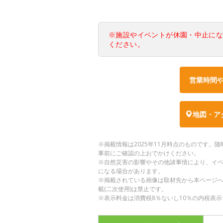
※施設やイベントが休園・中止に
ください。
営業時間
地図・ア
※掲載情報は2025年11月時点のものです
事前にご確認の上おでかけください。
※自然災害の影響やその他諸事情により、イ
になる場合があります。
※掲載されている画像は取材先から本ページ
載(二次使用)は禁止です。
※表示料金は消費税8％ないし10％の内税表示