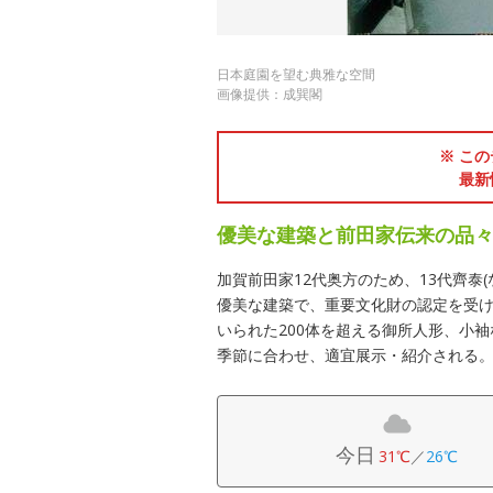
日本庭園を望む典雅な空間
画像提供：成巽閣
※ この
最新
優美な建築と前田家伝来の品
加賀前田家12代奥方のため、13代齊泰
優美な建築で、重要文化財の認定を受
いられた200体を超える御所人形、小
季節に合わせ、適宜展示・紹介される
今日
31℃
／
26℃