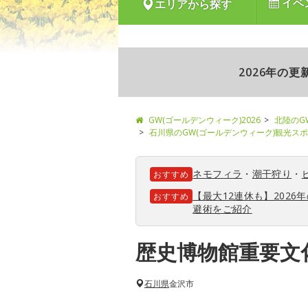
イベ
エリアから探す
2026年の
GW(ゴールデンウィーク)2026
北陸のG
石川県のGW(ゴールデンウィーク)観光ス
ネモフィラ
・
潮干狩り
・
おすすめ
【最大12連休も】202
おすすめ
避術をご紹介
歴史博物館重要文
石川県
金沢市