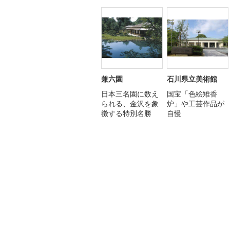
兼六園
石川県立美術館
日本三名園に数え
国宝「色絵雉香
られる、金沢を象
炉」や工芸作品が
徴する特別名勝
自慢