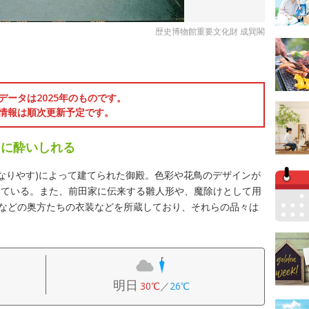
歴史博物館重要文化財 成巽閣
データは2025年のものです。
情報は順次更新予定です。
々に酔いしれる
(なりやす)によって建てられた御殿。色彩や花鳥のデザインが
けている。また、前田家に伝来する雛人形や、魔除けとして用
袖などの奥方たちの衣装などを所蔵しており、それらの品々は
。
明日
30℃
／
26℃