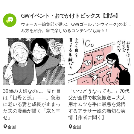
GWイベント・おでかけトピックス【北陸】
ウォーカー編集部が選ぶ、GW(ゴールデンウィーク)の楽し
み方を紹介。家で楽しめるコンテンツも続々！
30歳の夫婦なのに、見た目
「いつどうなっても…」70代
は「祖母と孫」――。急激
父が全裸で救急搬送→大人
に老いる妻と成長が止まっ
用オムツを手に最悪を覚悟
た夫の漫画が描く「歳と幸
するアラサー娘の痛切な実
せ」
情【作者に聞く】
全国
全国