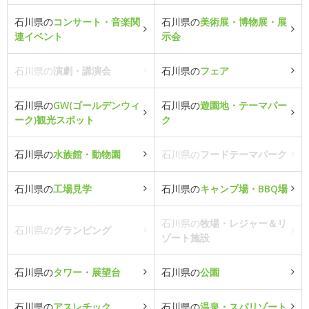
石川県の
コンサート・音楽関
石川県の
美術展・博物展・展
連イベント
示会
石川県の
演劇・講演会
石川県の
フェア
石川県の
GW(ゴールデンウィ
石川県の
遊園地・テーマパー
ーク)観光スポット
ク
石川県の
水族館・動物園
石川県の
フードテーマパーク
石川県の
工場見学
石川県の
キャンプ場・BBQ場
石川県の
牧場・レジャー＆リ
石川県の
グランピング
ゾート施設
石川県の
タワー・展望台
石川県の
公園
石川県の
アスレチック
石川県の
温泉・スパリゾート