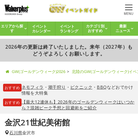
MENU
イベント
イベント
エリアから探
カテゴリ別
最新
カレンダー
ランキング
す
おすすめ
ニュース
2026年の更新は終了いたしました。来年（2027年）も
どうぞよろしくお願いします。
GW(ゴールデンウィーク)2026
北陸のGW(ゴールデンウィーク)イ
ネモフィラ
・
潮干狩り
・
ピクニック
・
BBQ
などおでかけ
おすすめ
情報を大特集
【最大12連休も】2026年のゴールデンウィークはいつか
おすすめ
ら？混雑ピーク予想と回避術をご紹介
金沢21世紀美術館
石川県
金沢市