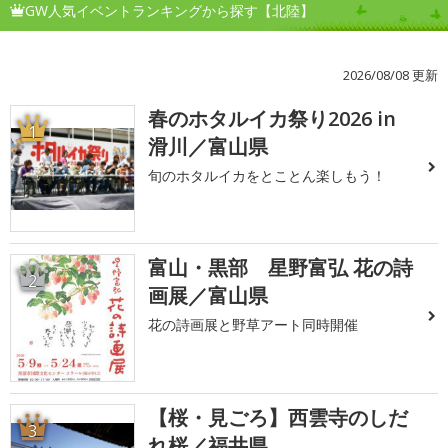
GW人気イベントランキングから探す【北陸】
2026/08/08 更新
春のホタルイカ祭り2026 in
1
滑川／富山県
旬のホタルイカをとことん楽しもう！
富山・黒部 星野富弘 花の詩
2
画展／富山県
花の詩画展と野草アート同時開催
【桜・見ごろ】西雲寺のしだ
3
れ桜／福井県