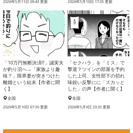
2026年5月11日 09:43 更新
2026年5月10日 17:35 更新
「10万円無断決済!?」誠実夫
「セクハラ」を「ミス」で
が釣り沼へ→「家族より趣
撃退？ツインの部屋を予約
味？」限界妻が突きつけた
した上司、女性部下の切れ
離婚という結末【作者に聞
味鋭い反撃にに「スカッと
く】
した」の声【作者に聞く】
全国
全国
2026年5月10日 07:30 更新
2026年5月9日 20:35 更新