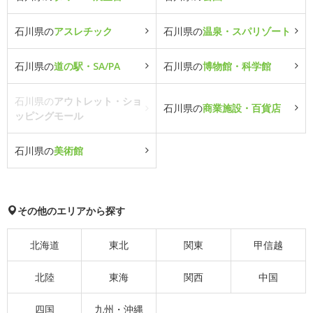
石川県の
アスレチック
石川県の
温泉・スパリゾート
石川県の
道の駅・SA/PA
石川県の
博物館・科学館
石川県の
アウトレット・ショ
石川県の
商業施設・百貨店
ッピングモール
石川県の
美術館
その他のエリアから探す
北海道
東北
関東
甲信越
北陸
東海
関西
中国
四国
九州・沖縄