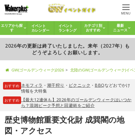
MENU
イベント
イベント
エリアから探
カテゴリ別
最新
カレンダー
ランキング
す
おすすめ
ニュース
2026年の更新は終了いたしました。来年（2027年）も
どうぞよろしくお願いします。
GW(ゴールデンウィーク)2026
北陸のGW(ゴールデンウィーク)イ
ネモフィラ
・
潮干狩り
・
ピクニック
・
BBQ
などおでかけ
おすすめ
情報を大特集
【最大12連休も】2026年のゴールデンウィークはいつか
おすすめ
ら？混雑ピーク予想と回避術をご紹介
歴史博物館重要文化財 成巽閣の地
図・アクセス