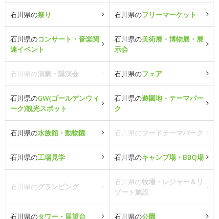
石川県の
祭り
石川県の
フリーマーケット
石川県の
コンサート・音楽関
石川県の
美術展・博物展・展
連イベント
示会
石川県の
演劇・講演会
石川県の
フェア
石川県の
GW(ゴールデンウィ
石川県の
遊園地・テーマパー
ーク)観光スポット
ク
石川県の
水族館・動物園
石川県の
フードテーマパーク
石川県の
工場見学
石川県の
キャンプ場・BBQ場
石川県の
牧場・レジャー＆リ
石川県の
グランピング
ゾート施設
石川県の
タワー・展望台
石川県の
公園