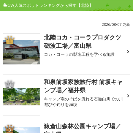
GW人気スポットランキングから探す【北陸】
2026/08/07 更新
北陸コカ・コーラプロダクツ
1
砺波工場／富山県
コカ・コーラの製造工程を学べる施設
和泉前坂家族旅行村 前坂キャ
2
ンプ場／福井県
キャンプ場のそばを流れる石徹白川での川
遊びや釣りを満喫
猿倉山森林公園キャンプ場／
3