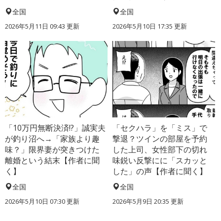
全国
全国
2026年5月11日 09:43 更新
2026年5月10日 17:35 更新
「10万円無断決済!?」誠実夫
「セクハラ」を「ミス」で
が釣り沼へ→「家族より趣
撃退？ツインの部屋を予約
味？」限界妻が突きつけた
した上司、女性部下の切れ
離婚という結末【作者に聞
味鋭い反撃にに「スカッと
く】
した」の声【作者に聞く】
全国
全国
2026年5月10日 07:30 更新
2026年5月9日 20:35 更新