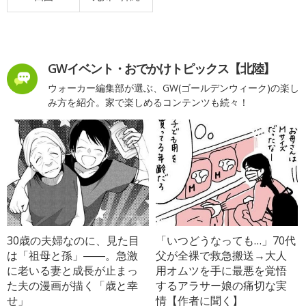
GWイベント・おでかけトピックス【北陸】
ウォーカー編集部が選ぶ、GW(ゴールデンウィーク)の楽し
み方を紹介。家で楽しめるコンテンツも続々！
30歳の夫婦なのに、見た目
「いつどうなっても…」70代
は「祖母と孫」――。急激
父が全裸で救急搬送→大人
に老いる妻と成長が止まっ
用オムツを手に最悪を覚悟
た夫の漫画が描く「歳と幸
するアラサー娘の痛切な実
せ」
情【作者に聞く】