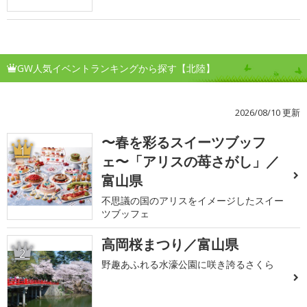
GW人気イベントランキングから探す【北陸】
2026/08/10 更新
〜春を彩るスイーツブッフ
1
ェ〜「アリスの苺さがし」／
富山県
不思議の国のアリスをイメージしたスイー
ツブッフェ
高岡桜まつり／富山県
2
野趣あふれる水濠公園に咲き誇るさくら