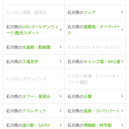
石川県の
演劇・講演会
石川県の
フェア
石川県の
GW(ゴールデンウィ
石川県の
遊園地・テーマパー
ーク)観光スポット
ク
石川県の
水族館・動物園
石川県の
フードテーマパーク
石川県の
工場見学
石川県の
キャンプ場・BBQ場
石川県の
牧場・レジャー＆リ
石川県の
グランピング
ゾート施設
石川県の
タワー・展望台
石川県の
公園
石川県の
アスレチック
石川県の
温泉・スパリゾート
石川県の
道の駅・SA/PA
石川県の
博物館・科学館