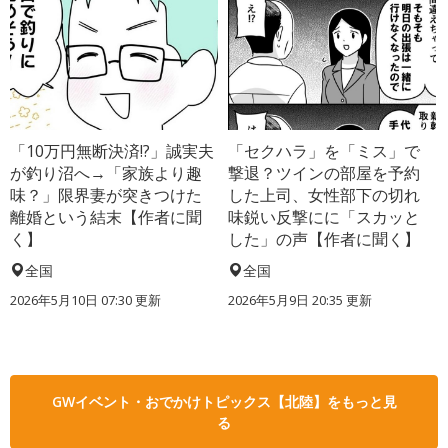
「10万円無断決済!?」誠実夫
「セクハラ」を「ミス」で
が釣り沼へ→「家族より趣
撃退？ツインの部屋を予約
味？」限界妻が突きつけた
した上司、女性部下の切れ
離婚という結末【作者に聞
味鋭い反撃にに「スカッと
く】
した」の声【作者に聞く】
全国
全国
2026年5月10日 07:30 更新
2026年5月9日 20:35 更新
GWイベント・おでかけトピックス【北陸】をもっと見
る