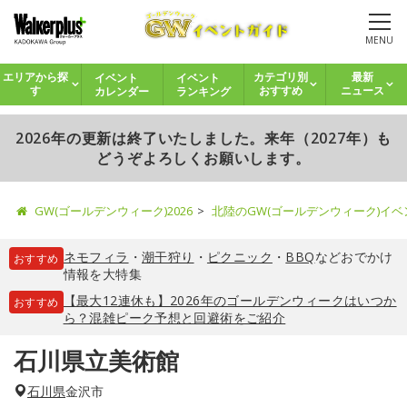
MENU
イベント
イベント
エリアから探
カテゴリ別
最新
カレンダー
ランキング
す
おすすめ
ニュース
2026年の更新は終了いたしました。来年（2027年）も
どうぞよろしくお願いします。
GW(ゴールデンウィーク)2026
北陸のGW(ゴールデンウィーク)イ
ネモフィラ
・
潮干狩り
・
ピクニック
・
BBQ
などおでかけ
おすすめ
情報を大特集
【最大12連休も】2026年のゴールデンウィークはいつか
おすすめ
ら？混雑ピーク予想と回避術をご紹介
石川県立美術館
石川県
金沢市