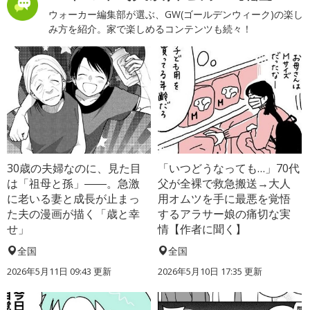
ウォーカー編集部が選ぶ、GW(ゴールデンウィーク)の楽し
み方を紹介。家で楽しめるコンテンツも続々！
30歳の夫婦なのに、見た目
「いつどうなっても…」70代
は「祖母と孫」――。急激
父が全裸で救急搬送→大人
に老いる妻と成長が止まっ
用オムツを手に最悪を覚悟
た夫の漫画が描く「歳と幸
するアラサー娘の痛切な実
せ」
情【作者に聞く】
全国
全国
2026年5月11日 09:43 更新
2026年5月10日 17:35 更新