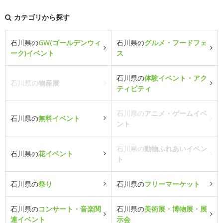
カテゴリから探す
石川県の
GW(ゴールデンウィ
石川県の
グルメ・フードフェ
ーク)イベント
ス
石川県の
体験イベント・アク
石川県の
物産展
ティビティ
石川県の
アニメ・ゲームイベ
石川県の
無料イベント
ント
石川県の
動物ふれあいイベン
石川県の
花イベント
ト
石川県の
祭り
石川県の
フリーマーケット
石川県の
コンサート・音楽関
石川県の
美術展・博物展・展
連イベント
示会