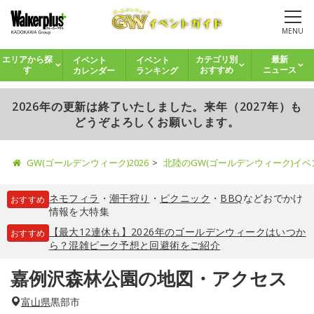
MENU
イベント
イベント
エリアから探
カテゴリ別
最新
カレンダー
ランキング
す
おすすめ
ニュース
2026年の更新は終了いたしました。来年（2027年）も
どうぞよろしくお願いします。
GW(ゴールデンウィーク)2026
北陸のGW(ゴールデンウィーク)イ
ネモフィラ
・
潮干狩り
・
ピクニック
・
BBQ
などおでかけ
おすすめ
情報を大特集
【最大12連休も】2026年のゴールデンウィークはいつか
おすすめ
ら？混雑ピーク予想と回避術をご紹介
嘉例沢森林公園の地図・アクセス
富山県
黒部市