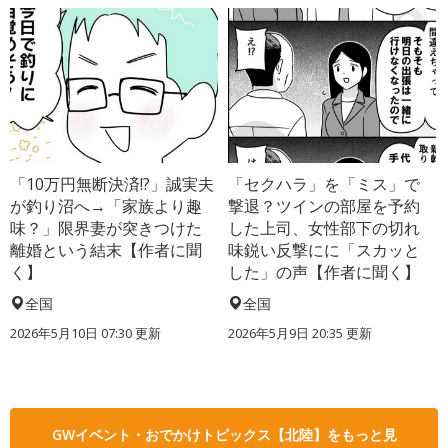
「10万円無断決済!?」誠実夫
「セクハラ」を「ミス」で
が釣り沼へ→「家族より趣
撃退？ツインの部屋を予約
味？」限界妻が突きつけた
した上司、女性部下の切れ
離婚という結末【作者に聞
味鋭い反撃にに「スカッと
く】
した」の声【作者に聞く】
全国
全国
2026年5月10日 07:30 更新
2026年5月9日 20:35 更新
GWイベント・おでかけトピックス【北陸】をもっと見