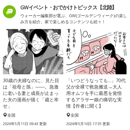
GWイベント・おでかけトピックス【北陸】
ウォーカー編集部が選ぶ、GW(ゴールデンウィーク)の楽し
み方を紹介。家で楽しめるコンテンツも続々！
30歳の夫婦なのに、見た目
「いつどうなっても…」70代
は「祖母と孫」――。急激
父が全裸で救急搬送→大人
に老いる妻と成長が止まっ
用オムツを手に最悪を覚悟
た夫の漫画が描く「歳と幸
するアラサー娘の痛切な実
せ」
情【作者に聞く】
全国
全国
2026年5月11日 09:43 更新
2026年5月10日 17:35 更新