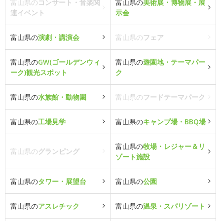
富山県の
コンサート・音楽関
富山県の
美術展・博物展・展
連イベント
示会
富山県の
演劇・講演会
富山県の
フェア
富山県の
GW(ゴールデンウィ
富山県の
遊園地・テーマパー
ーク)観光スポット
ク
富山県の
水族館・動物園
富山県の
フードテーマパーク
富山県の
工場見学
富山県の
キャンプ場・BBQ場
富山県の
牧場・レジャー＆リ
富山県の
グランピング
ゾート施設
富山県の
タワー・展望台
富山県の
公園
富山県の
アスレチック
富山県の
温泉・スパリゾート