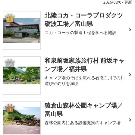
2026/08/07 更新
北陸コカ・コーラプロダクツ
1
砺波工場／富山県
コカ・コーラの製造工程を学べる施設
和泉前坂家族旅行村 前坂キャ
2
ンプ場／福井県
キャンプ場のそばを流れる石徹白川での川
遊びや釣りを満喫
猿倉山森林公園キャンプ場／
3
富山県
森林公園内にある設備充実のキャンプ場