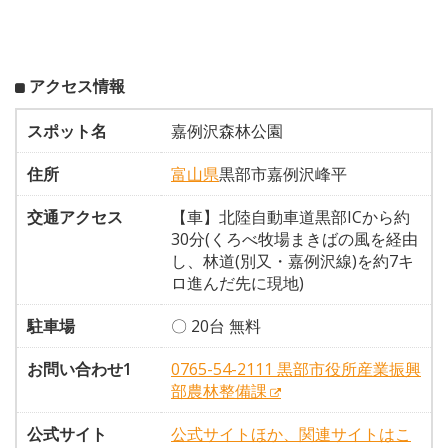
アクセス情報
スポット名
嘉例沢森林公園
住所
富山県
黒部市嘉例沢峰平
交通アクセス
【車】北陸自動車道黒部ICから約
30分(くろべ牧場まきばの風を経由
し、林道(別又・嘉例沢線)を約7キ
ロ進んだ先に現地)
駐車場
〇 20台 無料
お問い合わせ1
0765-54-2111 黒部市役所産業振興
部農林整備課
公式サイト
公式サイトほか、関連サイトはこ