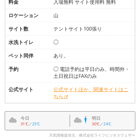
料金
入場無料 サイト使用料 無料
ロケーション
山
サイト数
テントサイト100張り
水洗トイレ
◯
ペット同伴
あり。
予約
◯ 電話予約は平日のみ、時間外・
土日祝日はFAXのみ
公式サイト
公式サイトほか、関連サイトはこ
ちら
今日
明日
31℃
／
25℃
30℃
／
24℃
天気情報提供元：株式会社ライフビジネスウェザー