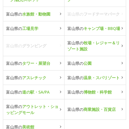
富山県の
水族館・動物園
富山県の
フードテーマパーク
富山県の
工場見学
富山県の
キャンプ場・BBQ場
富山県の
牧場・レジャー＆リ
富山県の
グランピング
ゾート施設
富山県の
タワー・展望台
富山県の
公園
富山県の
アスレチック
富山県の
温泉・スパリゾート
富山県の
道の駅・SA/PA
富山県の
博物館・科学館
富山県の
アウトレット・ショ
富山県の
商業施設・百貨店
ッピングモール
富山県の
美術館