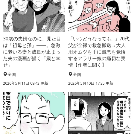
30歳の夫婦なのに、見た目
「いつどうなっても…」70代
は「祖母と孫」――。急激
父が全裸で救急搬送→大人
に老いる妻と成長が止まっ
用オムツを手に最悪を覚悟
た夫の漫画が描く「歳と幸
するアラサー娘の痛切な実
せ」
情【作者に聞く】
全国
全国
2026年5月11日 09:43 更新
2026年5月10日 17:35 更新