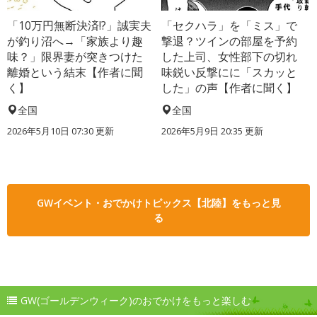
「10万円無断決済!?」誠実夫
「セクハラ」を「ミス」で
が釣り沼へ→「家族より趣
撃退？ツインの部屋を予約
味？」限界妻が突きつけた
した上司、女性部下の切れ
離婚という結末【作者に聞
味鋭い反撃にに「スカッと
く】
した」の声【作者に聞く】
全国
全国
2026年5月10日 07:30 更新
2026年5月9日 20:35 更新
GWイベント・おでかけトピックス【北陸】をもっと見
る
GW(ゴールデンウィーク)のおでかけをもっと楽しむ