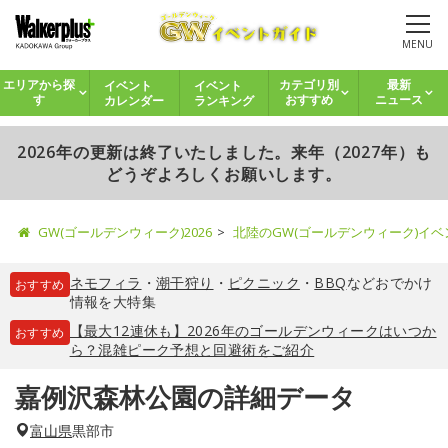
MENU
イベント
イベント
エリアから探
カテゴリ別
最新
カレンダー
ランキング
す
おすすめ
ニュース
2026年の更新は終了いたしました。来年（2027年）も
どうぞよろしくお願いします。
GW(ゴールデンウィーク)2026
北陸のGW(ゴールデンウィーク)イ
ネモフィラ
・
潮干狩り
・
ピクニック
・
BBQ
などおでかけ
おすすめ
情報を大特集
【最大12連休も】2026年のゴールデンウィークはいつか
おすすめ
ら？混雑ピーク予想と回避術をご紹介
嘉例沢森林公園の詳細データ
富山県
黒部市