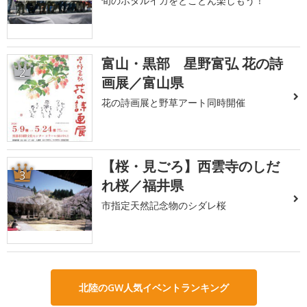
旬のホタルイカをとことん楽しもう！
富山・黒部 星野富弘 花の詩
2
画展／富山県
花の詩画展と野草アート同時開催
【桜・見ごろ】西雲寺のしだ
3
れ桜／福井県
市指定天然記念物のシダレ桜
北陸のGW人気イベントランキング