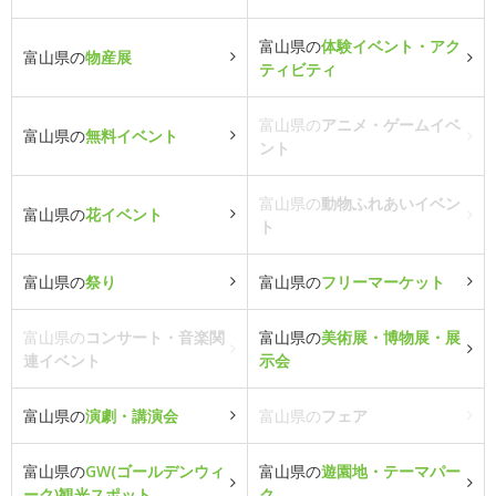
富山県の
体験イベント・アク
富山県の
物産展
ティビティ
富山県の
アニメ・ゲームイベ
富山県の
無料イベント
ント
富山県の
動物ふれあいイベン
富山県の
花イベント
ト
富山県の
祭り
富山県の
フリーマーケット
富山県の
コンサート・音楽関
富山県の
美術展・博物展・展
連イベント
示会
富山県の
演劇・講演会
富山県の
フェア
富山県の
GW(ゴールデンウィ
富山県の
遊園地・テーマパー
ーク)観光スポット
ク