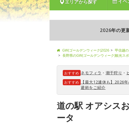
イベ
エリアから探す
2026年の
GW(ゴールデンウィーク)2026
甲信越の
長野県のGW(ゴールデンウィーク)観光ス
ネモフィラ
・
潮干狩り
・
おすすめ
【最大12連休も】202
おすすめ
避術をご紹介
道の駅 オアシス
ータ