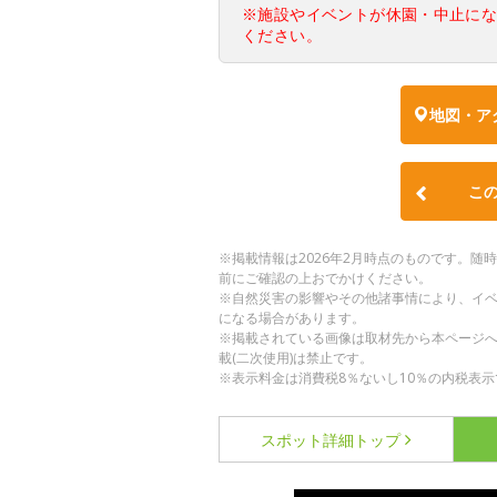
※施設やイベントが休園・中止に
ください。
地図・ア
こ
※掲載情報は2026年2月時点のものです。
前にご確認の上おでかけください。
※自然災害の影響やその他諸事情により、イ
になる場合があります。
※掲載されている画像は取材先から本ページ
載(二次使用)は禁止です。
※表示料金は消費税8％ないし10％の内税表示
スポット詳細
トップ