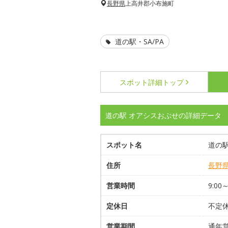
長野県
上高井郡小布施町
道の駅・SA/PA
スポット詳細
トップ
道の駅 オアシスおぶせの詳細データ
スポット名
道の
住所
長野
営業時間
9:0
定休日
不定
営業期間
通年