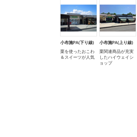
小布施PA(下り線)
小布施PA(上り線)
栗を使ったおこわ
栗関連商品が充実
＆スイーツが人気
したハイウェイシ
ョップ