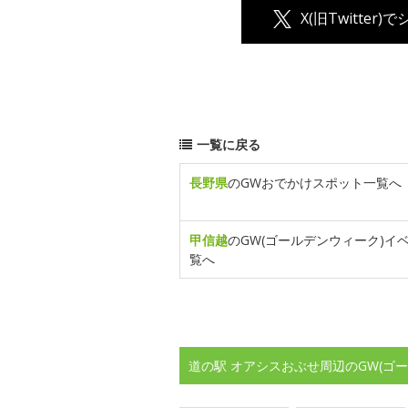
X(旧Twitter)
一覧に戻る
長野県
のGWおでかけスポット一覧へ
甲信越
のGW(ゴールデンウィーク)イ
覧へ
道の駅 オアシスおぶせ周辺のGW(ゴ