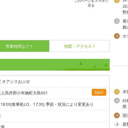
S
1
このページをスマホで
見る
2
野
香
2
殿
ホ
3
営業時間など
地図・アクセス
駅 オアシスおぶせ
木
1
MAP
県
上高井郡小布施町大島601
白
2
0～18:00(食事処LO、17:30) 季節・状況により変更あり
県
国
休
3
星
4
営業