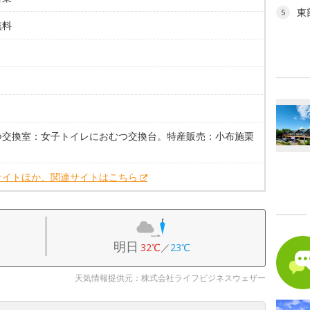
東
5
無料
。
つ交換室：女子トイレにおむつ交換台。特産販売：小布施栗
サイトほか、関連サイトはこちら
明日
32℃
／
23℃
天気情報提供元：株式会社ライフビジネスウェザー