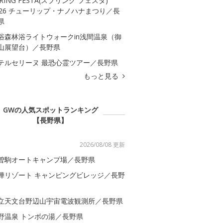
PRING FESTA(スプリング フェスタ)
026 チューリップ・ナノハナまつり／長
県
浴森林浴ライトウォークin浅間温泉（御
山展望台）／長野県
テルセリーヌ 最恐心霊ツアー／長野県
もっと見る
GWの人気スポットランキング
【長野県】
2026/08/08 更新
曽駒オートキャンプ場／長野県
樺リゾート キャンピングビレッジ／長野
立天文台野辺山宇宙電波観測所／長野県
野温泉 トンボの湯／長野県