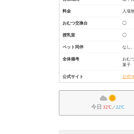
料金
入場
おむつ交換台
◯
授乳室
◯
ペット同伴
なし
全体備考
おむ
菓子
公式サイト
公式
今日
32℃
／
22℃