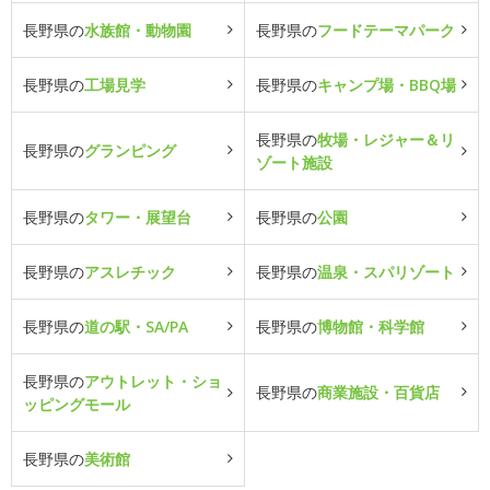
長野県の
水族館・動物園
長野県の
フードテーマパーク
長野県の
工場見学
長野県の
キャンプ場・BBQ場
長野県の
牧場・レジャー＆リ
長野県の
グランピング
ゾート施設
長野県の
タワー・展望台
長野県の
公園
長野県の
アスレチック
長野県の
温泉・スパリゾート
長野県の
道の駅・SA/PA
長野県の
博物館・科学館
長野県の
アウトレット・ショ
長野県の
商業施設・百貨店
ッピングモール
長野県の
美術館