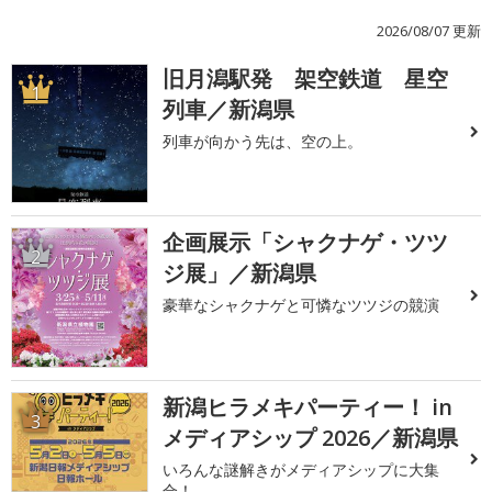
2026/08/07 更新
旧月潟駅発 架空鉄道 星空
1
列車／新潟県
列車が向かう先は、空の上。
企画展示「シャクナゲ・ツツ
2
ジ展」／新潟県
豪華なシャクナゲと可憐なツツジの競演
新潟ヒラメキパーティー！ in
3
メディアシップ 2026／新潟県
いろんな謎解きがメディアシップに大集
合！