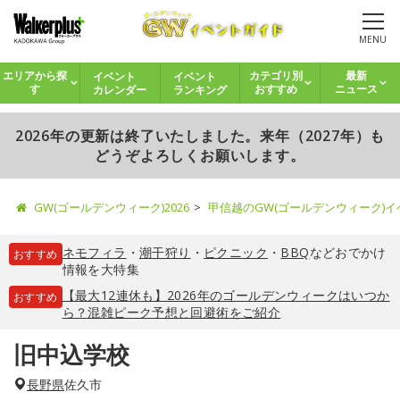
MENU
イベント
イベント
エリアから探
カテゴリ別
最新
カレンダー
ランキング
す
おすすめ
ニュース
2026年の更新は終了いたしました。来年（2027年）も
どうぞよろしくお願いします。
GW(ゴールデンウィーク)2026
甲信越のGW(ゴールデンウィーク)
ネモフィラ
・
潮干狩り
・
ピクニック
・
BBQ
などおでかけ
おすすめ
情報を大特集
【最大12連休も】2026年のゴールデンウィークはいつか
おすすめ
ら？混雑ピーク予想と回避術をご紹介
旧中込学校
長野県
佐久市