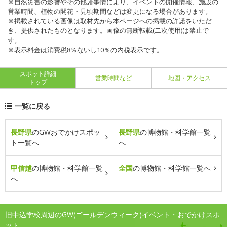
※自然災害の影響やその他諸事情により、イベントの開催情報、施設の
営業時間、植物の開花・見頃期間などは変更になる場合があります。
※掲載されている画像は取材先から本ページへの掲載の許諾をいただ
き、提供されたものとなります。画像の無断転載(二次使用)は禁止で
す。
※表示料金は消費税8％ないし10％の内税表示です。
スポット詳細
営業時間など
地図・アクセス
トップ
一覧に戻る
長野県
のGWおでかけスポッ
長野県
の博物館・科学館一覧
ト一覧へ
へ
甲信越
の博物館・科学館一覧
全国
の博物館・科学館一覧へ
へ
旧中込学校周辺のGW(ゴールデンウィーク)イベント・おでかけスポ
ット