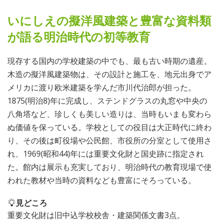
いにしえの擬洋風建築と豊富な資料類
が語る明治時代の初等教育
現存する国内の学校建築の中でも、最も古い時期の遺産。
木造の擬洋風建築物は、その設計と施工を、地元出身でア
メリカに渡り欧米建築を学んだ市川代治郎が担った。
1875(明治8)年に完成し、ステンドグラスの丸窓や中央の
八角塔など、珍しくも美しい造りは、当時もいまも変わら
ぬ価値を保っている。学校としての役目は大正時代に終わ
り、その後は町役場や公民館、市役所の分室として使用さ
れ、1969(昭和44)年には重要文化財と国史跡に指定され
た。館内は展示も充実しており、明治時代の教育現場で使
われた教材や当時の資料なども豊富にそろっている。
見どころ
重要文化財は旧中込学校校舎・建築関係文書3点。