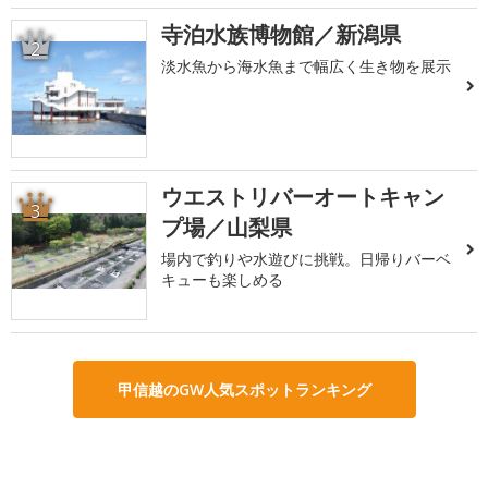
寺泊水族博物館／新潟県
2
淡水魚から海水魚まで幅広く生き物を展示
ウエストリバーオートキャン
3
プ場／山梨県
場内で釣りや水遊びに挑戦。日帰りバーベ
キューも楽しめる
甲信越のGW人気スポットランキング