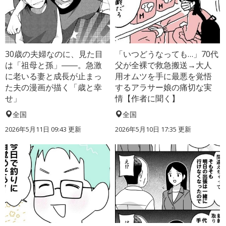
30歳の夫婦なのに、見た目
「いつどうなっても…」70代
は「祖母と孫」――。急激
父が全裸で救急搬送→大人
に老いる妻と成長が止まっ
用オムツを手に最悪を覚悟
た夫の漫画が描く「歳と幸
するアラサー娘の痛切な実
せ」
情【作者に聞く】
全国
全国
2026年5月11日 09:43 更新
2026年5月10日 17:35 更新