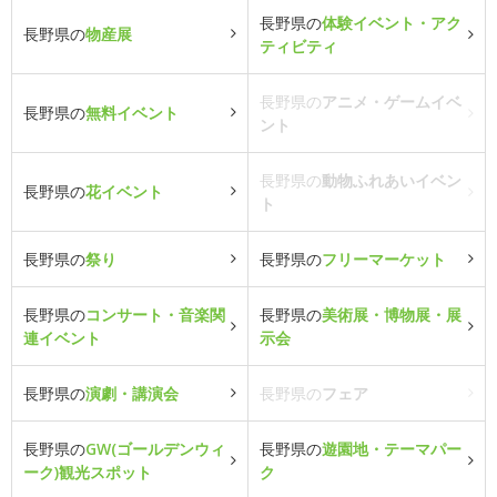
長野県の
体験イベント・アク
長野県の
物産展
ティビティ
長野県の
アニメ・ゲームイベ
長野県の
無料イベント
ント
長野県の
動物ふれあいイベン
長野県の
花イベント
ト
長野県の
祭り
長野県の
フリーマーケット
長野県の
コンサート・音楽関
長野県の
美術展・博物展・展
連イベント
示会
長野県の
演劇・講演会
長野県の
フェア
長野県の
GW(ゴールデンウィ
長野県の
遊園地・テーマパー
ーク)観光スポット
ク