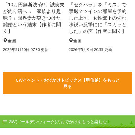
「10万円無断決済!?」誠実夫
「セクハラ」を「ミス」で
が釣り沼へ→「家族より趣
撃退？ツインの部屋を予約
味？」限界妻が突きつけた
した上司、女性部下の切れ
離婚という結末【作者に聞
味鋭い反撃にに「スカッと
く】
した」の声【作者に聞く】
全国
全国
2026年5月10日 07:30 更新
2026年5月9日 20:35 更新
GWイベント・おでかけトピックス【甲信越】をもっと
見る
GW(ゴールデンウィーク)のおでかけをもっと楽しむ