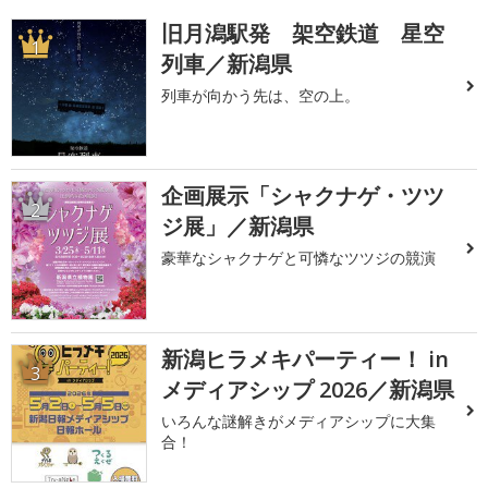
旧月潟駅発 架空鉄道 星空
1
列車／新潟県
列車が向かう先は、空の上。
企画展示「シャクナゲ・ツツ
2
ジ展」／新潟県
豪華なシャクナゲと可憐なツツジの競演
新潟ヒラメキパーティー！ in
3
メディアシップ 2026／新潟県
いろんな謎解きがメディアシップに大集
合！