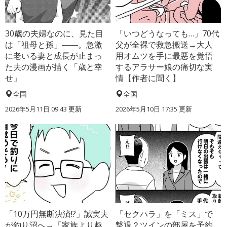
30歳の夫婦なのに、見た目
「いつどうなっても…」70代
は「祖母と孫」――。急激
父が全裸で救急搬送→大人
に老いる妻と成長が止まっ
用オムツを手に最悪を覚悟
た夫の漫画が描く「歳と幸
するアラサー娘の痛切な実
せ」
情【作者に聞く】
全国
全国
2026年5月11日 09:43 更新
2026年5月10日 17:35 更新
「10万円無断決済!?」誠実夫
「セクハラ」を「ミス」で
が釣り沼へ→「家族より趣
撃退？ツインの部屋を予約