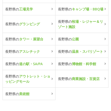
長野県の
工場見学
長野県の
キャンプ場・BBQ場
長野県の
牧場・レジャー＆リ
長野県の
グランピング
ゾート施設
長野県の
タワー・展望台
長野県の
公園
長野県の
アスレチック
長野県の
温泉・スパリゾート
長野県の
道の駅・SA/PA
長野県の
博物館・科学館
長野県の
アウトレット・ショ
長野県の
商業施設・百貨店
ッピングモール
長野県の
美術館