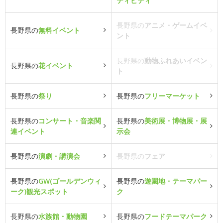
ティビティ
長野県の
アニメ・ゲームイベ
長野県の
無料イベント
ント
長野県の
動物ふれあいイベン
長野県の
花イベント
ト
長野県の
祭り
長野県の
フリーマーケット
長野県の
コンサート・音楽関
長野県の
美術展・博物展・展
連イベント
示会
長野県の
演劇・講演会
長野県の
フェア
長野県の
GW(ゴールデンウィ
長野県の
遊園地・テーマパー
ーク)観光スポット
ク
長野県の
水族館・動物園
長野県の
フードテーマパーク