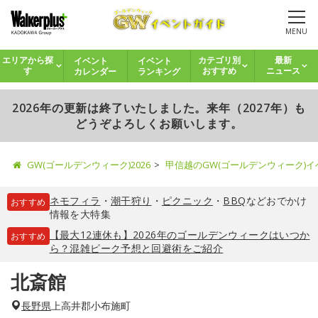
MENU
イベント
イベント
エリアから探
カテゴリ別
最新
カレンダー
ランキング
す
おすすめ
ニュース
2026年の更新は終了いたしました。来年（2027年）も
どうぞよろしくお願いします。
GW(ゴールデンウィーク)2026
甲信越のGW(ゴールデンウィーク)
ネモフィラ
・
潮干狩り
・
ピクニック
・
BBQ
などおでかけ
おすすめ
情報を大特集
【最大12連休も】2026年のゴールデンウィークはいつか
おすすめ
ら？混雑ピーク予想と回避術をご紹介
北斎館
長野県
上高井郡小布施町