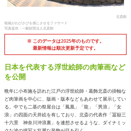
北斎館
植栽がわびさびを感じさせるファサード
写真提供：一般財団法人北斎館
※ このデータは2025年のものです。
最新情報は順次更新予定です。
日本を代表する浮世絵師の肉筆画など
を公開
晩年に小布施を訪れた江戸の浮世絵師・葛飾北斎の掛軸な
ど肉筆画を中心に、版画・版本などもあわせて展示してい
る。中でも二基の祭屋台は「鳳凰」「龍」「男浪」「女
浪」の四面の天井絵を有しており、北斎の代表作「冨嶽三
十六景 神奈川沖浪裏」を連想させるような、ダイナミッ
クな波の描写と壮麗な装飾が目を引く。