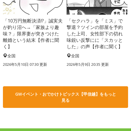
「10万円無断決済!?」誠実夫
「セクハラ」を「ミス」で
が釣り沼へ→「家族より趣
撃退？ツインの部屋を予約
味？」限界妻が突きつけた
した上司、女性部下の切れ
離婚という結末【作者に聞
味鋭い反撃にに「スカッと
く】
した」の声【作者に聞く】
全国
全国
2026年5月10日 07:30 更新
2026年5月9日 20:35 更新
GWイベント・おでかけトピックス【甲信越】をもっと
見る