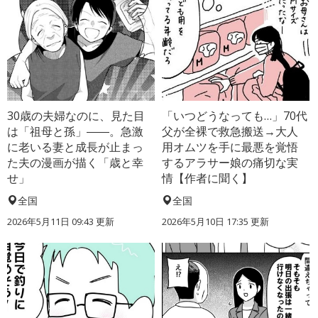
30歳の夫婦なのに、見た目
「いつどうなっても…」70代
は「祖母と孫」――。急激
父が全裸で救急搬送→大人
に老いる妻と成長が止まっ
用オムツを手に最悪を覚悟
た夫の漫画が描く「歳と幸
するアラサー娘の痛切な実
せ」
情【作者に聞く】
全国
全国
2026年5月11日 09:43 更新
2026年5月10日 17:35 更新