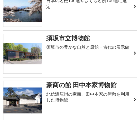
日本の名松100選やさくら名所100選に選
定
須坂市立博物館
須坂市の豊かな自然と原始・古代の展示館
豪商の館 田中本家博物館
北信濃屈指の豪商、田中本家の屋敷を利用
した博物館