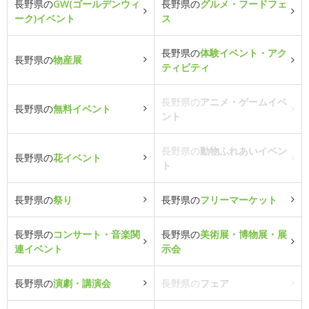
長野県の
GW(ゴールデンウィ
長野県の
グルメ・フードフェ
ーク)イベント
ス
長野県の
体験イベント・アク
長野県の
物産展
ティビティ
長野県の
アニメ・ゲームイベ
長野県の
無料イベント
ント
長野県の
動物ふれあいイベン
長野県の
花イベント
ト
長野県の
祭り
長野県の
フリーマーケット
長野県の
コンサート・音楽関
長野県の
美術展・博物展・展
連イベント
示会
長野県の
演劇・講演会
長野県の
フェア