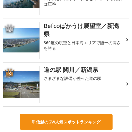
は圧巻
Befcoばかうけ展望室／新潟
2
県
360度の眺望と日本海エリアで随一の高さ
を誇る
道の駅 関川／新潟県
3
さまざまな設備が整った道の駅
甲信越のGW人気スポットランキング