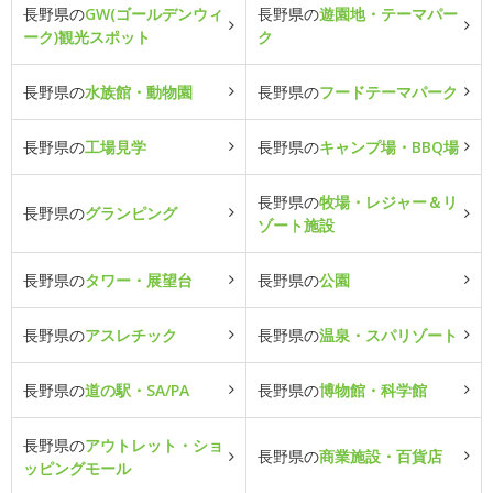
長野県の
GW(ゴールデンウィ
長野県の
遊園地・テーマパー
ーク)観光スポット
ク
長野県の
水族館・動物園
長野県の
フードテーマパーク
長野県の
工場見学
長野県の
キャンプ場・BBQ場
長野県の
牧場・レジャー＆リ
長野県の
グランピング
ゾート施設
長野県の
タワー・展望台
長野県の
公園
長野県の
アスレチック
長野県の
温泉・スパリゾート
長野県の
道の駅・SA/PA
長野県の
博物館・科学館
長野県の
アウトレット・ショ
長野県の
商業施設・百貨店
ッピングモール