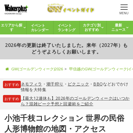
MENU
イベント
イベント
エリアから探
カテゴリ別
最新
カレンダー
ランキング
す
おすすめ
ニュース
2026年の更新は終了いたしました。来年（2027年）も
どうぞよろしくお願いします。
GW(ゴールデンウィーク)2026
甲信越のGW(ゴールデンウィーク)
ネモフィラ
・
潮干狩り
・
ピクニック
・
BBQ
などおでかけ
おすすめ
情報を大特集
【最大12連休も】2026年のゴールデンウィークはいつか
おすすめ
ら？混雑ピーク予想と回避術をご紹介
小池千枝コレクション 世界の民俗
人形博物館の地図・アクセス