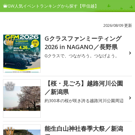
GW人気イベントランキングから探す【甲信越】
2026/08/09 更新
Gクラスファンミーティング
1
2026 in NAGANO／長野県
Gクラスで、つながろう。つなげよう。
【桜・見ごろ】越路河川公園
2
／新潟県
約300本の桜が咲き誇る越路河川公園周辺
能生白山神社春季大祭／新潟
3