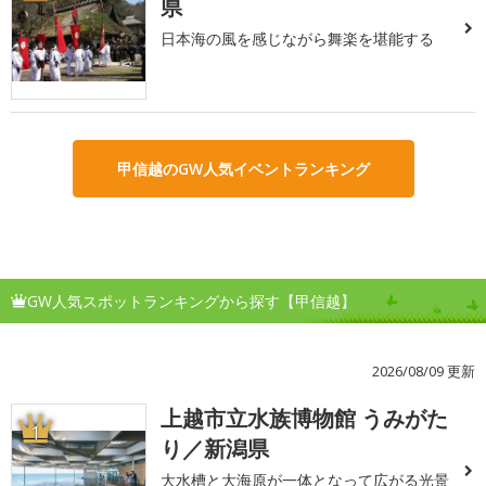
県
日本海の風を感じながら舞楽を堪能する
甲信越のGW人気イベントランキング
GW人気スポットランキングから探す【甲信越】
2026/08/09 更新
上越市立水族博物館 うみがた
1
り／新潟県
大水槽と大海原が一体となって広がる光景