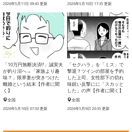
2026年5月11日 09:43 更新
2026年5月10日 17:35 更新
「10万円無断決済!?」誠実夫
「セクハラ」を「ミス」で
が釣り沼へ→「家族より趣
撃退？ツインの部屋を予約
味？」限界妻が突きつけた
した上司、女性部下の切れ
離婚という結末【作者に聞
味鋭い反撃にに「スカッと
く】
した」の声【作者に聞く】
全国
全国
2026年5月10日 07:30 更新
2026年5月9日 20:35 更新