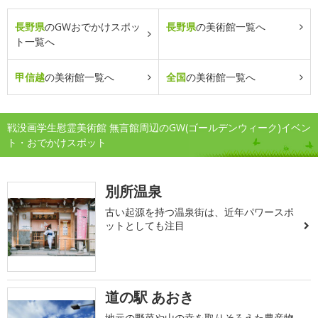
長野県
のGWおでかけスポッ
長野県
の美術館一覧へ
ト一覧へ
甲信越
の美術館一覧へ
全国
の美術館一覧へ
戦没画学生慰霊美術館 無言館周辺のGW(ゴールデンウィーク)イベン
ト・おでかけスポット
別所温泉
古い起源を持つ温泉街は、近年パワースポ
ットとしても注目
道の駅 あおき
地元の野菜や山の幸を取りそろえた農産物