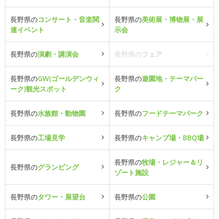
長野県の
コンサート・音楽関
長野県の
美術展・博物展・展
連イベント
示会
長野県の
演劇・講演会
長野県の
フェア
長野県の
GW(ゴールデンウィ
長野県の
遊園地・テーマパー
ーク)観光スポット
ク
長野県の
水族館・動物園
長野県の
フードテーマパーク
長野県の
工場見学
長野県の
キャンプ場・BBQ場
長野県の
牧場・レジャー＆リ
長野県の
グランピング
ゾート施設
長野県の
タワー・展望台
長野県の
公園