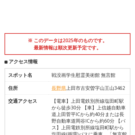
※ このデータは2025年のものです。
最新情報は順次更新予定です。
アクセス情報
スポット名
戦没画学生慰霊美術館 無言館
住所
長野県
上田市古安曽字山王山3462
交通アクセス
【電車】上田電鉄別所線塩田町駅
から徒歩30分 【車】上信越自動車
道上田菅平ICから約40分または長
野自動車道岡谷ICから約60分 【バ
ス】上田電鉄別所線塩田町駅から
塩田線(循環)バスに乗車、「無言館