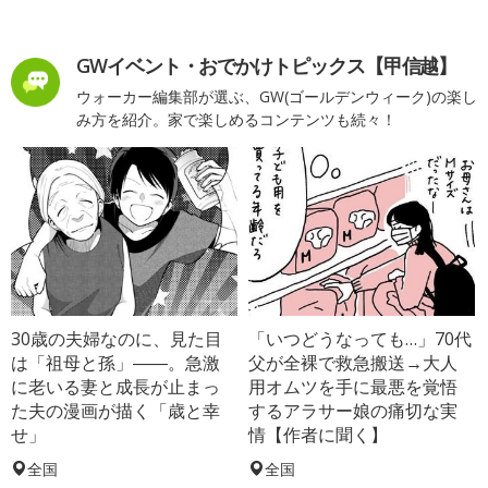
GWイベント・おでかけトピックス【甲信越】
ウォーカー編集部が選ぶ、GW(ゴールデンウィーク)の楽し
み方を紹介。家で楽しめるコンテンツも続々！
30歳の夫婦なのに、見た目
「いつどうなっても…」70代
は「祖母と孫」――。急激
父が全裸で救急搬送→大人
に老いる妻と成長が止まっ
用オムツを手に最悪を覚悟
た夫の漫画が描く「歳と幸
するアラサー娘の痛切な実
せ」
情【作者に聞く】
全国
全国