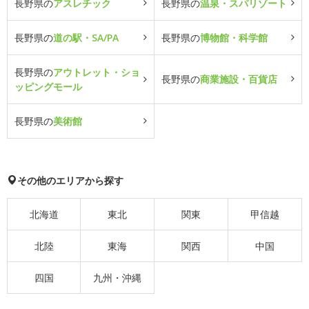
長野県の
アスレチック
長野県の
温泉・スパリゾート
長野県の
道の駅・SA/PA
長野県の
博物館・科学館
長野県の
アウトレット・ショ
長野県の
商業施設・百貨店
ッピングモール
長野県の
美術館
その他のエリアから探す
北海道
東北
関東
甲信越
北陸
東海
関西
中国
四国
九州・沖縄