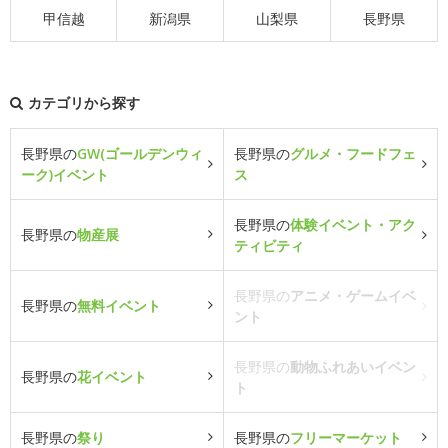
甲信越
新潟県
山梨県
長野県
カテゴリから探す
長野県の
GW(ゴールデンウィ
長野県の
グルメ・フードフェ
ーク)イベント
ス
長野県の
体験イベント・アク
長野県の
物産展
ティビティ
長野県の
アニメ・ゲームイベ
長野県の
無料イベント
ント
長野県の
動物ふれあいイベン
長野県の
花イベント
ト
長野県の
祭り
長野県の
フリーマーケット