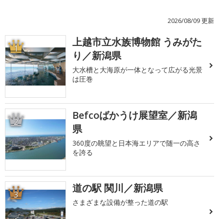
2026/08/09 更新
上越市立水族博物館 うみがた
1
り／新潟県
大水槽と大海原が一体となって広がる光景
は圧巻
Befcoばかうけ展望室／新潟
2
県
360度の眺望と日本海エリアで随一の高さ
を誇る
道の駅 関川／新潟県
3
さまざまな設備が整った道の駅