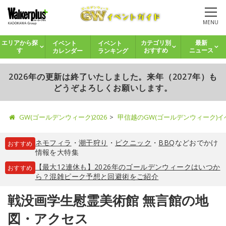
MENU
イベント
イベント
エリアから探
カテゴリ別
最新
カレンダー
ランキング
す
おすすめ
ニュース
2026年の更新は終了いたしました。来年（2027年）も
どうぞよろしくお願いします。
GW(ゴールデンウィーク)2026
甲信越のGW(ゴールデンウィーク)
ネモフィラ
・
潮干狩り
・
ピクニック
・
BBQ
などおでかけ
おすすめ
情報を大特集
【最大12連休も】2026年のゴールデンウィークはいつか
おすすめ
ら？混雑ピーク予想と回避術をご紹介
戦没画学生慰霊美術館 無言館の地
図・アクセス