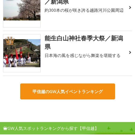
／新潟県
約300本の桜が咲き誇る越路河川公園周辺
能生白山神社春季大祭／新潟
3
県
日本海の風を感じながら舞楽を堪能する
甲信越のGW人気イベントランキング
GW人気スポットランキングから探す【甲信越】