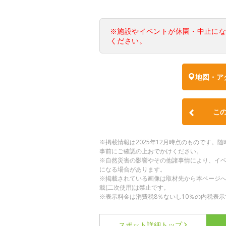
※施設やイベントが休園・中止に
ください。
地図・ア
こ
※掲載情報は2025年12月時点のものです
事前にご確認の上おでかけください。
※自然災害の影響やその他諸事情により、イ
になる場合があります。
※掲載されている画像は取材先から本ページ
載(二次使用)は禁止です。
※表示料金は消費税8％ないし10％の内税表示
スポット詳細
トップ