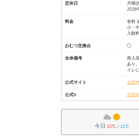
定休日
月曜(
202
料金
有料 
小・
入館
おむつ交換台
◯
全体備考
再入
あり
イレに
公式サイト
公式
公式X
公式
今日
32℃
／
22℃