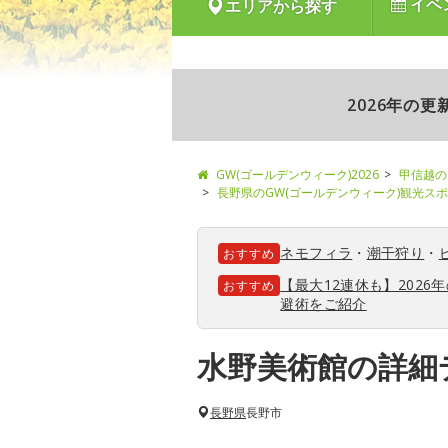
イベ
エリアから探す
2026年の
GW(ゴールデンウィーク)2026
甲信越の
長野県のGW(ゴールデンウィーク)観光ス
ネモフィラ
・
潮干狩り
・
おすすめ
【最大12連休も】202
おすすめ
避術をご紹介
水野美術館の詳細
長野県
長野市