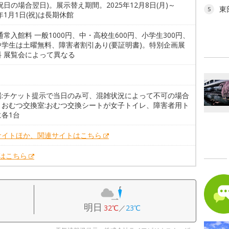
祝日の場合翌日)。展示替え期間。2025年12月8日(月)～
東
5
6年1月1日(祝)は長期休館
通常入館料 一般1000円、中・高校生600円、小学生300円、
中学生は土曜無料、障害者割引あり(要証明書)。特別企画展
料 展覧会によって異なる
場:チケット提示で当日のみ可、混雑状況によって不可の場合
。おむつ交換室:おむつ交換シートが女子トイレ、障害者用ト
各1台
サイトほか、関連サイトはこちら
Xはこちら
明日
32℃
／
23℃