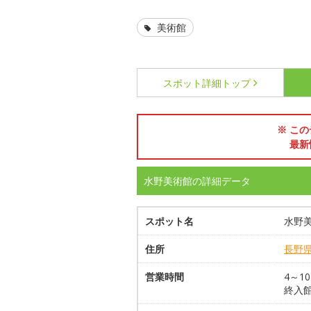
美術館
スポット詳細
トップ
※ この
最新
水野美術館の詳細データ
スポット名
水野
住所
長野
営業時間
4～10
終入館1