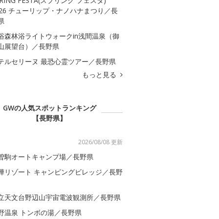
PRING FESTA(スプリング フェスタ)
026 チューリップ・ナノハナまつり／長
県
浴森林浴ライトウォークin浅間温泉（御
山展望台）／長野県
テルセリーヌ 最恐心霊ツアー／長野県
もっと見る
GWの人気スポットランキング
【長野県】
2026/08/08 更新
曽駒オートキャンプ場／長野県
樺リゾート キャンピングビレッジ／長野
立天文台野辺山宇宙電波観測所／長野県
野温泉 トンボの湯／長野県