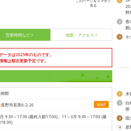
S
1
このページをスマホで
見る
2
野
香
2
殿
営業時間など
地図・アクセス
ホ
3
データは2025年のものです。
情報は順次更新予定です。
美術館
木
1
白
2
MAP
県
長野市若里6-2-20
県
月 9:30～17:30 (最終入館17:00)。11～3月 9:30～17:00 (最
国
3
6:30)
星
4