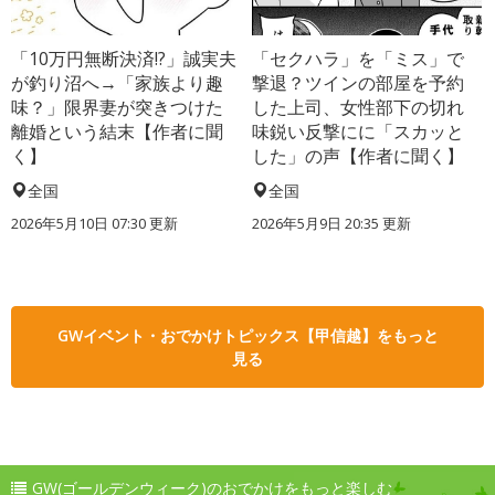
「10万円無断決済!?」誠実夫
「セクハラ」を「ミス」で
が釣り沼へ→「家族より趣
撃退？ツインの部屋を予約
味？」限界妻が突きつけた
した上司、女性部下の切れ
離婚という結末【作者に聞
味鋭い反撃にに「スカッと
く】
した」の声【作者に聞く】
全国
全国
2026年5月10日 07:30 更新
2026年5月9日 20:35 更新
GWイベント・おでかけトピックス【甲信越】をもっと
見る
GW(ゴールデンウィーク)のおでかけをもっと楽しむ