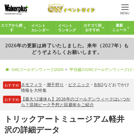
MENU
イベント
イベント
エリアから探
カテゴリ別
最新
カレンダー
ランキング
す
おすすめ
ニュース
2026年の更新は終了いたしました。来年（2027年）も
どうぞよろしくお願いします。
GW(ゴールデンウィーク)2026
甲信越のGW(ゴールデンウィーク)
ネモフィラ
・
潮干狩り
・
ピクニック
・
BBQ
などおでかけ
おすすめ
情報を大特集
【最大12連休も】2026年のゴールデンウィークはいつか
おすすめ
ら？混雑ピーク予想と回避術をご紹介
トリックアートミュージアム軽井
沢の詳細データ