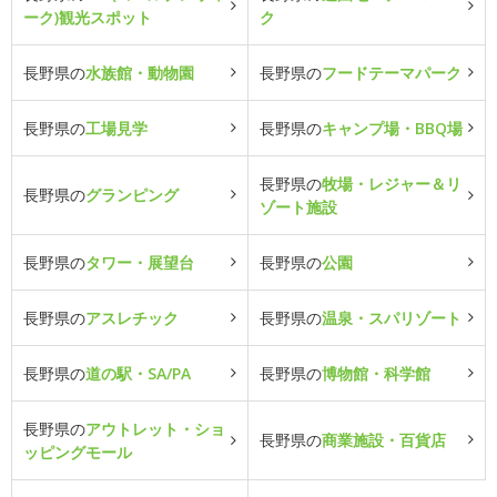
ーク)観光スポット
ク
長野県の
水族館・動物園
長野県の
フードテーマパーク
長野県の
工場見学
長野県の
キャンプ場・BBQ場
長野県の
牧場・レジャー＆リ
長野県の
グランピング
ゾート施設
長野県の
タワー・展望台
長野県の
公園
長野県の
アスレチック
長野県の
温泉・スパリゾート
長野県の
道の駅・SA/PA
長野県の
博物館・科学館
長野県の
アウトレット・ショ
長野県の
商業施設・百貨店
ッピングモール