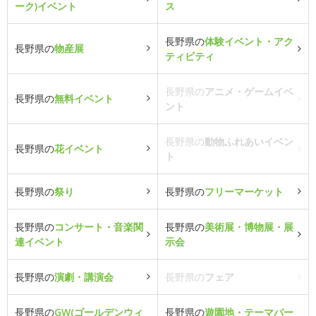
ーク)イベント
ス
長野県の
体験イベント・アク
長野県の
物産展
ティビティ
長野県の
アニメ・ゲームイベ
長野県の
無料イベント
ント
長野県の
動物ふれあいイベン
長野県の
花イベント
ト
長野県の
祭り
長野県の
フリーマーケット
長野県の
コンサート・音楽関
長野県の
美術展・博物展・展
連イベント
示会
長野県の
演劇・講演会
長野県の
フェア
長野県の
GW(ゴールデンウィ
長野県の
遊園地・テーマパー