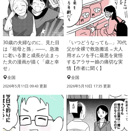
30歳の夫婦なのに、見た目
「いつどうなっても…」70代
は「祖母と孫」――。急激
父が全裸で救急搬送→大人
に老いる妻と成長が止まっ
用オムツを手に最悪を覚悟
た夫の漫画が描く「歳と幸
するアラサー娘の痛切な実
せ」
情【作者に聞く】
全国
全国
2026年5月11日 09:43 更新
2026年5月10日 17:35 更新