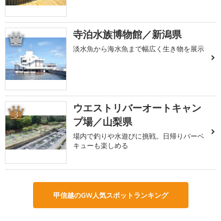
寺泊水族博物館／新潟県
2
淡水魚から海水魚まで幅広く生き物を展示
ウエストリバーオートキャン
3
プ場／山梨県
場内で釣りや水遊びに挑戦。日帰りバーベ
キューも楽しめる
甲信越のGW人気スポットランキング