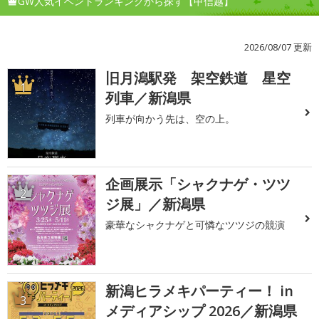
GW人気イベントランキングから探す【甲信越】
2026/08/07 更新
旧月潟駅発 架空鉄道 星空
1
列車／新潟県
列車が向かう先は、空の上。
企画展示「シャクナゲ・ツツ
2
ジ展」／新潟県
豪華なシャクナゲと可憐なツツジの競演
新潟ヒラメキパーティー！ in
3
メディアシップ 2026／新潟県