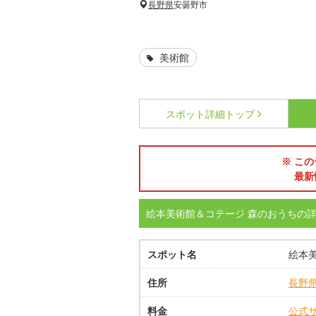
長野県
安曇野市
美術館
スポット詳細
トップ
※ この
最新
絵本美術館＆コテージ 森のおうちの
スポット名
絵本
住所
長野
料金
公式