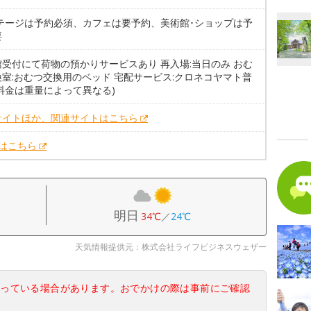
コテージは予約必須、カフェは要予約、美術館･ショップは予
要
受付にて荷物の預かりサービスあり 再入場:当日のみ おむ
室:おむつ交換用のベッド 宅配サービス:クロネコヤマト普
料金は重量によって異なる)
サイトほか、関連サイトはこちら
Xはこちら
明日
34℃
／
24℃
天気情報提供元：株式会社ライフビジネスウェザー
なっている場合があります。おでかけの際は事前にご確認