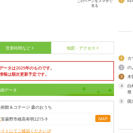
白
1
このページをスマホで
見る
営業時間など
地図・アクセス
カ
1
の
データは2025年のものです。
2
情報は順次更新予定です。
木
3
白
4
詳細データ
県
国
5
美術館＆コテージ 森のおうち
MAP
県
安曇野市穂高有明2215-9
サイトにてご確認ください