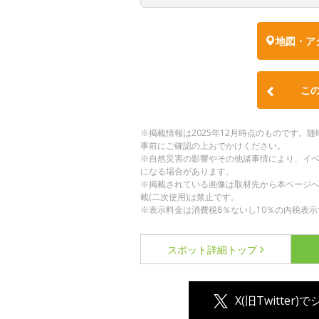
地図・ア
こ
※掲載情報は2025年12月時点のものです
事前にご確認の上おでかけください。
※自然災害の影響やその他諸事情により、イ
になる場合があります。
※掲載されている画像は取材先から本ページ
載(二次使用)は禁止です。
※表示料金は消費税8％ないし10％の内税表示
スポット詳細
トップ
X(旧Twitter)