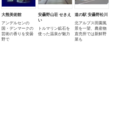
大熊美術館
安曇野山荘 せきえ
道の駅 安曇野松川
い
アンデルセンの
北アルプス田園風
国・デンマークの
トルマリン鉱石を
景を一望、農産物
芸術の香りを安曇
使った温泉が魅力
直売所では新鮮野
野で
菜も