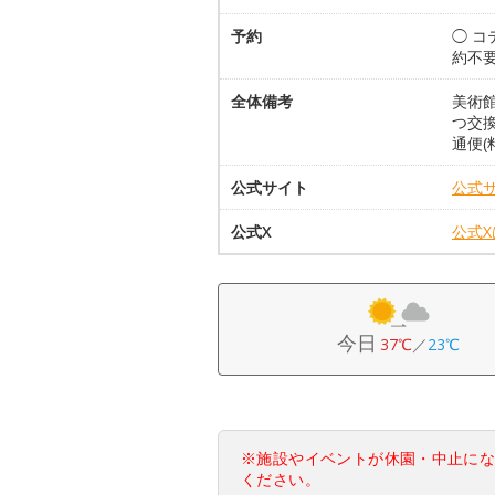
予約
◯ 
約不
全体備考
美術館
つ交換
通便(
公式サイト
公式
公式X
公式
今日
37℃
／
23℃
※施設やイベントが休園・中止に
ください。