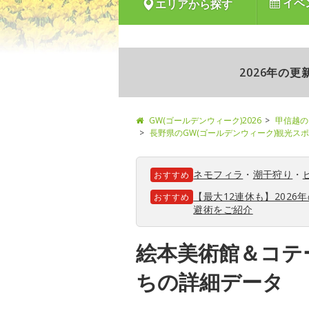
イベ
エリアから探す
2026年の
GW(ゴールデンウィーク)2026
甲信越の
長野県のGW(ゴールデンウィーク)観光ス
ネモフィラ
・
潮干狩り
・
おすすめ
【最大12連休も】202
おすすめ
避術をご紹介
絵本美術館＆コテ
ちの詳細データ