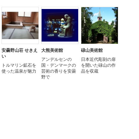
安曇野山荘 せきえ
大熊美術館
碌山美術館
い
アンデルセンの
日本近代彫刻の扉
トルマリン鉱石を
国・デンマークの
を開いた碌山の作
使った温泉が魅力
芸術の香りを安曇
品を収蔵
野で