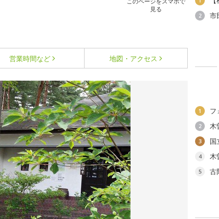
【
1
このページをスマホで
見る
市
2
営業時間など
地図・アクセス
フ
1
木
2
国
3
木
4
古
5