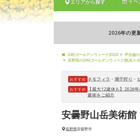
イベ
エリアから探す
2026年の
GW(ゴールデンウィーク)2026
甲信越の
長野県のGW(ゴールデンウィーク)観光ス
ネモフィラ
・
潮干狩り
・
おすすめ
【最大12連休も】202
おすすめ
避術をご紹介
安曇野山岳美術館
長野県
安曇野市