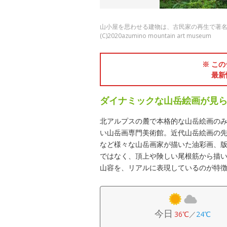
山小屋を思わせる建物は、古民家の再生で著
(C)2020azumino mountain art museum
※ この
最新
ダイナミックな山岳絵画が見
北アルプスの麓で本格的な山岳絵画の
い山岳画専門美術館。近代山岳絵画の
など様々な山岳画家が描いた油彩画、
ではなく、頂上や険しい尾根筋から描
山容を、リアルに表現しているのが特
今日
36℃
／
24℃