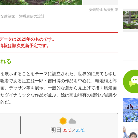
安曇野山岳美術館
名な建築家・降幡廣信の設計
データは2025年のものです。
情報は順次更新予定です。
られる
みを展示することをテーマに設立された、世界的に見ても珍し
先駆者である足立源一郎・吉田博の作品を中心に、畦地梅太郎
版画、デッサン等を展示。一般的な麓から見上げて描く風景画
いたダイナミックな作品が並ぶ。絵は高山特有の複雑な岩肌や
徴的だ。
明日
35℃
／
25℃