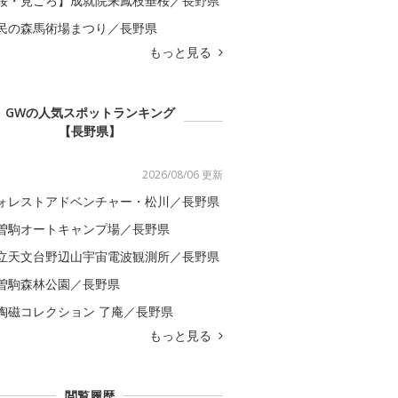
桜・見ごろ】成就院来鳳枝垂桜／長野県
民の森馬術場まつり／長野県
もっと見る
GWの人気スポットランキング
【長野県】
2026/08/06 更新
ォレストアドベンチャー・松川／長野県
曽駒オートキャンプ場／長野県
立天文台野辺山宇宙電波観測所／長野県
曽駒森林公園／長野県
陶磁コレクション 了庵／長野県
もっと見る
閲覧履歴