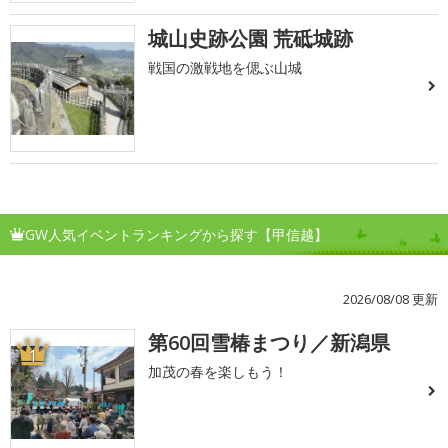
城山史跡公園 荒砥城跡
戦国の激戦地を偲ぶ山城
GW人気イベントランキングから探す【甲信越】
2026/08/08 更新
第60回雪椿まつり／新潟県
1
加茂の春を楽しもう！