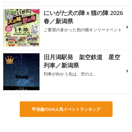
にいがた犬の陣ｘ猫の陣 2026
2
春／新潟県
ご要望の多かった初の猫オンリーイベント
旧月潟駅発 架空鉄道 星空
3
列車／新潟県
列車が向かう先は、空の上。
甲信越のGW人気イベントランキング