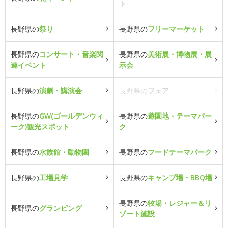
ト
長野県の
祭り
長野県の
フリーマーケット
長野県の
コンサート・音楽関
長野県の
美術展・博物展・展
連イベント
示会
長野県の
演劇・講演会
長野県の
フェア
長野県の
GW(ゴールデンウィ
長野県の
遊園地・テーマパー
ーク)観光スポット
ク
長野県の
水族館・動物園
長野県の
フードテーマパーク
長野県の
工場見学
長野県の
キャンプ場・BBQ場
長野県の
牧場・レジャー＆リ
長野県の
グランピング
ゾート施設