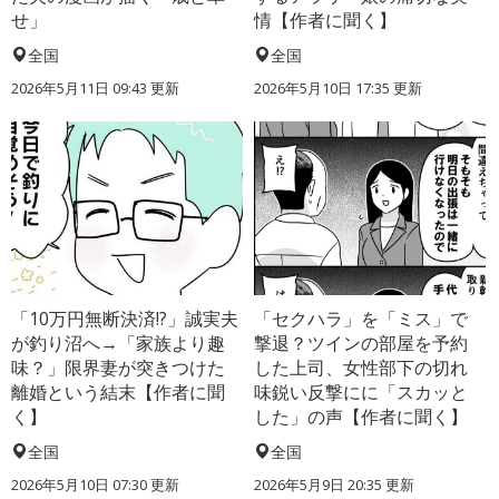
せ」
情【作者に聞く】
全国
全国
2026年5月11日 09:43 更新
2026年5月10日 17:35 更新
「10万円無断決済!?」誠実夫
「セクハラ」を「ミス」で
が釣り沼へ→「家族より趣
撃退？ツインの部屋を予約
味？」限界妻が突きつけた
した上司、女性部下の切れ
離婚という結末【作者に聞
味鋭い反撃にに「スカッと
く】
した」の声【作者に聞く】
全国
全国
2026年5月10日 07:30 更新
2026年5月9日 20:35 更新