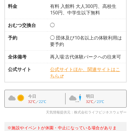
料金
有料 入館料 大人300円、高校生
150円、中学生以下無料
おむつ交換台
◯
予約
◯ 団体及び10名以上の体験利用は
要予約
全体備考
再入場:古代体験パークへの往来可
公式サイト
公式サイトほか、関連サイトはこ
ちら
今日
明日
32℃
／
22℃
32℃
／
23℃
天気情報提供元：株式会社ライフビジネスウェザー
※施設やイベントが休園・中止になっている場合がありま