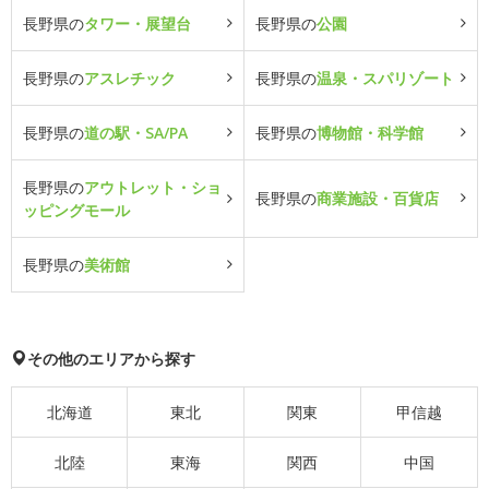
長野県の
タワー・展望台
長野県の
公園
長野県の
アスレチック
長野県の
温泉・スパリゾート
長野県の
道の駅・SA/PA
長野県の
博物館・科学館
長野県の
アウトレット・ショ
長野県の
商業施設・百貨店
ッピングモール
長野県の
美術館
その他のエリアから探す
北海道
東北
関東
甲信越
北陸
東海
関西
中国