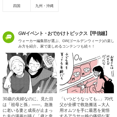
四国
九州・沖縄
GWイベント・おでかけトピックス【甲信越】
ウォーカー編集部が選ぶ、GW(ゴールデンウィーク)の楽し
み方を紹介。家で楽しめるコンテンツも続々！
30歳の夫婦なのに、見た目
「いつどうなっても…」70代
は「祖母と孫」――。急激
父が全裸で救急搬送→大人
に老いる妻と成長が止まっ
用オムツを手に最悪を覚悟
た夫の漫画が描く「歳と幸
するアラサー娘の痛切な実