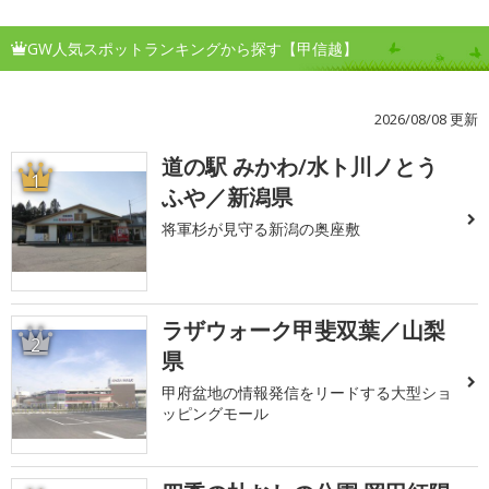
GW人気スポットランキングから探す【甲信越】
2026/08/08 更新
道の駅 みかわ/水ト川ノとう
1
ふや／新潟県
将軍杉が見守る新潟の奥座敷
ラザウォーク甲斐双葉／山梨
2
県
甲府盆地の情報発信をリードする大型ショ
ッピングモール