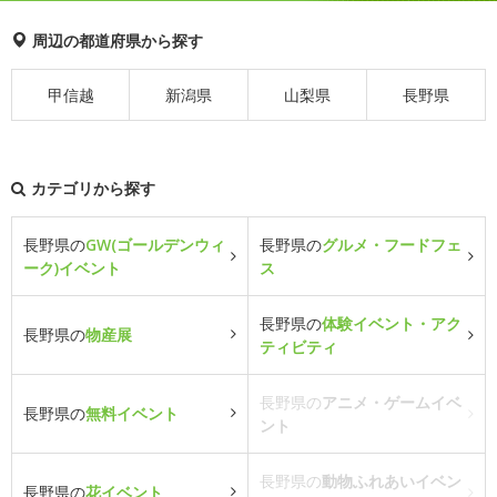
周辺の都道府県から探す
甲信越
新潟県
山梨県
長野県
カテゴリから探す
長野県の
GW(ゴールデンウィ
長野県の
グルメ・フードフェ
ーク)イベント
ス
長野県の
体験イベント・アク
長野県の
物産展
ティビティ
長野県の
アニメ・ゲームイベ
長野県の
無料イベント
ント
長野県の
動物ふれあいイベン
長野県の
花イベント