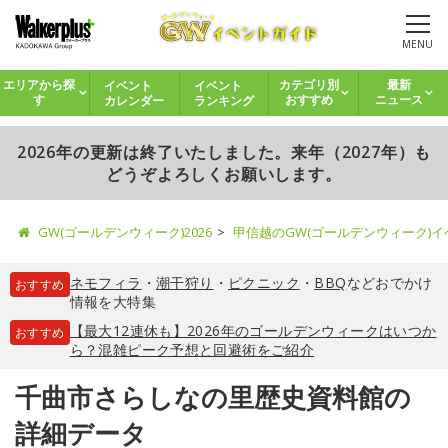
MENU
イベント
イベント
エリアから探
カテゴリ別
最新
カレンダー
ランキング
す
おすすめ
ニュース
2026年の更新は終了いたしました。来年（2027年）も
どうぞよろしくお願いします。
GW(ゴールデンウィーク)2026
甲信越のGW(ゴールデンウィーク)
ネモフィラ
・
潮干狩り
・
ピクニック
・
BBQ
などおでかけ
おすすめ
情報を大特集
【最大12連休も】2026年のゴールデンウィークはいつか
おすすめ
ら？混雑ピーク予想と回避術をご紹介
千曲市さらしなの里歴史資料館の
詳細データ