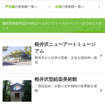
甲信越
の美術館一覧へ
全国
の美術館一覧へ
脇田美術館周辺のGW(ゴールデンウィーク)イベント・おでかけスポ
ット
軽井沢ニューアートミュージ
アム
軽井沢から日本の芸術、文化を国内外へ発
信
軽井沢型絵染美術館
「型絵染め」が創り出す独特の世界観を堪
能