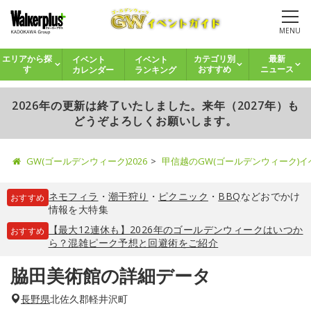
MENU
イベント
イベント
エリアから探
カテゴリ別
最新
カレンダー
ランキング
す
おすすめ
ニュース
2026年の更新は終了いたしました。来年（2027年）も
どうぞよろしくお願いします。
GW(ゴールデンウィーク)2026
甲信越のGW(ゴールデンウィーク)
ネモフィラ
・
潮干狩り
・
ピクニック
・
BBQ
などおでかけ
おすすめ
情報を大特集
【最大12連休も】2026年のゴールデンウィークはいつか
おすすめ
ら？混雑ピーク予想と回避術をご紹介
脇田美術館の詳細データ
長野県
北佐久郡軽井沢町