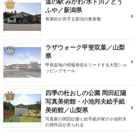
道の駅 みかわ/水ト川ノとう
1
ふや／新潟県
将軍杉が見守る新潟の奥座敷
ラザウォーク甲斐双葉／山梨
2
県
甲府盆地の情報発信をリードする大型ショ
ッピングモール
四季の杜おしの公園 岡田紅陽
3
写真美術館・小池邦夫絵手紙
美術館／山梨県
写真家の岡田紅陽と絵手紙作家の小池邦夫
の両作品が見られる