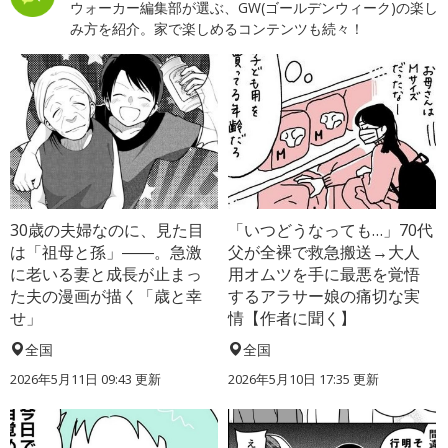
ウォーカー編集部が選ぶ、GW(ゴールデンウィーク)の楽し
み方を紹介。家で楽しめるコンテンツも続々！
30歳の夫婦なのに、見た目
「いつどうなっても…」70代
は「祖母と孫」――。急激
父が全裸で救急搬送→大人
に老いる妻と成長が止まっ
用オムツを手に最悪を覚悟
た夫の漫画が描く「歳と幸
するアラサー娘の痛切な実
せ」
情【作者に聞く】
全国
全国
2026年5月11日 09:43 更新
2026年5月10日 17:35 更新