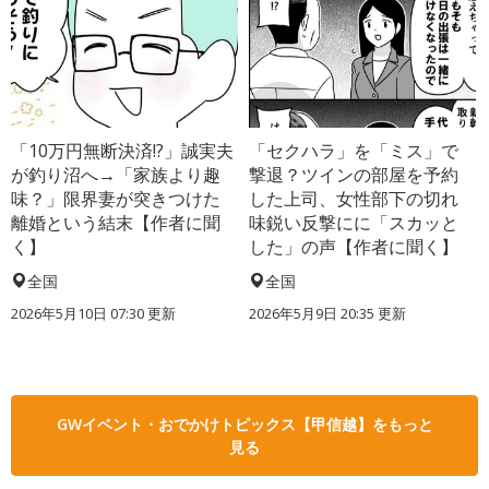
「10万円無断決済!?」誠実夫
「セクハラ」を「ミス」で
が釣り沼へ→「家族より趣
撃退？ツインの部屋を予約
味？」限界妻が突きつけた
した上司、女性部下の切れ
離婚という結末【作者に聞
味鋭い反撃にに「スカッと
く】
した」の声【作者に聞く】
全国
全国
2026年5月10日 07:30 更新
2026年5月9日 20:35 更新
GWイベント・おでかけトピックス【甲信越】をもっと
見る