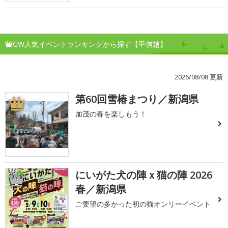
GW人気イベントランキングから探す【甲信越】
2026/08/08 更新
第60回雪椿まつり／新潟県
1
加茂の春を楽しもう！
にいがた犬の陣ｘ猫の陣 2026
2
春／新潟県
ご要望の多かった初の猫オンリーイベント