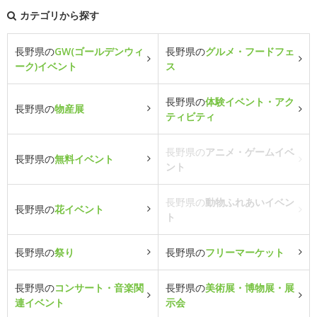
カテゴリから探す
長野県の
GW(ゴールデンウィ
長野県の
グルメ・フードフェ
ーク)イベント
ス
長野県の
体験イベント・アク
長野県の
物産展
ティビティ
長野県の
アニメ・ゲームイベ
長野県の
無料イベント
ント
長野県の
動物ふれあいイベン
長野県の
花イベント
ト
長野県の
祭り
長野県の
フリーマーケット
長野県の
コンサート・音楽関
長野県の
美術展・博物展・展
連イベント
示会