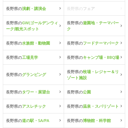
長野県の
演劇・講演会
長野県の
フェア
長野県の
GW(ゴールデンウィ
長野県の
遊園地・テーマパー
ーク)観光スポット
ク
長野県の
水族館・動物園
長野県の
フードテーマパーク
長野県の
工場見学
長野県の
キャンプ場・BBQ場
長野県の
牧場・レジャー＆リ
長野県の
グランピング
ゾート施設
長野県の
タワー・展望台
長野県の
公園
長野県の
アスレチック
長野県の
温泉・スパリゾート
長野県の
道の駅・SA/PA
長野県の
博物館・科学館