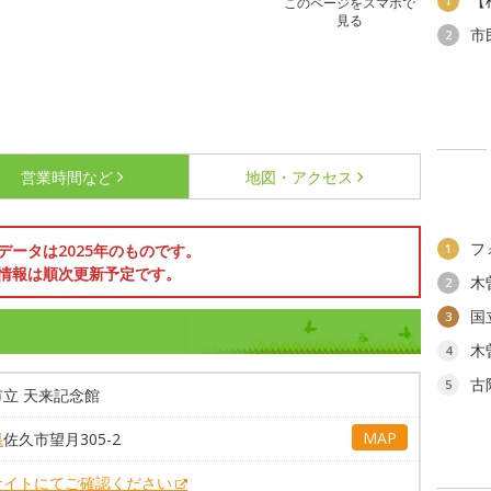
【
1
このページをスマホで
見る
市
2
営業時間など
地図・アクセス
フ
データは2025年のものです。
1
情報は順次更新予定です。
木
2
国
3
木
4
古
5
立 天来記念館
MAP
県
佐久市望月305-2
サイトにてご確認ください