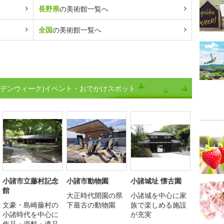
長野県
の美術館一覧へ
全国
の美術館一覧へ
ルデンウィーク)イベント・おでかけスポット
小諸市立藤村記念
小諸市動物園
小諸城址 懐古園
館
大正時代開園の県
小諸城を中心に家
文豪・島崎藤村の
下最古の動物園
族で楽しめる施設
小諸時代を中心に
が充実
作品・資料・遺品