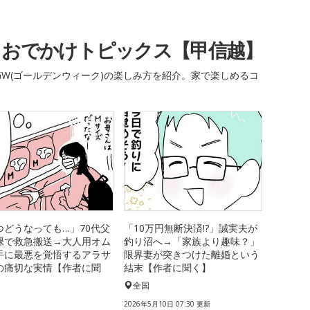
・おでかけトピックス【甲信越】
W(ゴールデンウィーク)の楽しみ方を紹介。家で楽しめるコ
つどうなっても…」70代父
「10万円無断決済!?」誠実夫が
裸で救急搬送→大人用オム
釣り沼へ→「家族より趣味？」
手に最悪を覚悟するアラサ
限界妻が突きつけた離婚という
の痛切な実情【作者に聞
結末【作者に聞く】
全国
国
2026年5月10日 07:30 更新