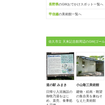
長野県
のGWおでかけスポット一覧へ
甲信越
の美術館一覧へ
佐久市立 天来記念館周辺のGW(ゴー
道の駅 みまき
小山敬三美術館
日帰り入浴施設の
建物・絵画・眺望
御牧乃湯をはじ
の集合美を兼ねそ
め、直売、食事処
なえた美術館
を完備