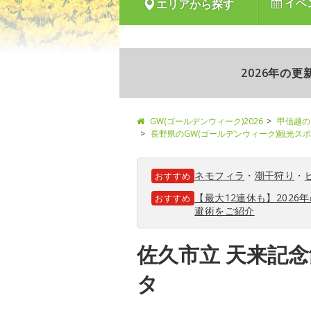
イベ
エリアから探す
2026年の
GW(ゴールデンウィーク)2026
甲信越の
長野県のGW(ゴールデンウィーク)観光ス
ネモフィラ
・
潮干狩り
・
おすすめ
【最大12連休も】202
おすすめ
避術をご紹介
佐久市立 天来記
タ