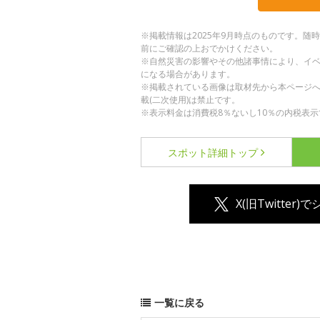
※掲載情報は2025年9月時点のものです。
前にご確認の上おでかけください。
※自然災害の影響やその他諸事情により、イ
になる場合があります。
※掲載されている画像は取材先から本ページ
載(二次使用)は禁止です。
※表示料金は消費税8％ないし10％の内税表示
スポット詳細
トップ
X(旧Twitter)
一覧に戻る