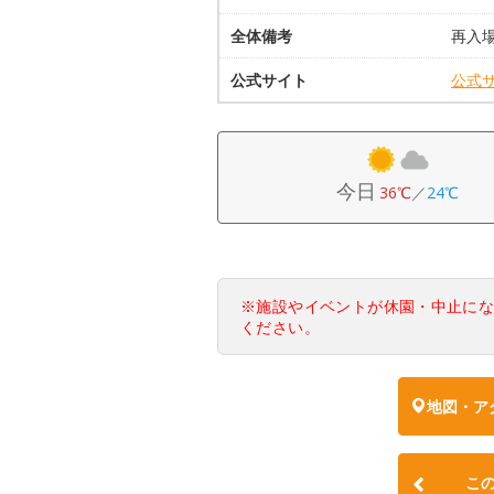
全体備考
再入
公式サイト
公式
今日
36℃
／
24℃
※施設やイベントが休園・中止に
ください。
地図・ア
こ