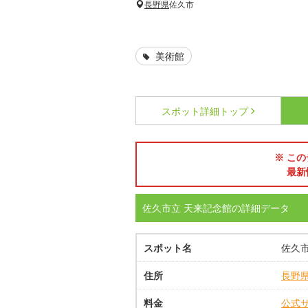
長野県
佐久市
美術館
スポット詳細
トップ
※ この
最新
佐久市立 天来記念館の詳細データ
スポット名
佐久市
住所
長野
料金
公式