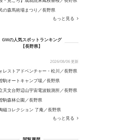
桜・見ごろ】成就院来鳳枝垂桜／長野県
民の森馬術場まつり／長野県
もっと見る
GWの人気スポットランキング
【長野県】
2026/08/06 更新
ォレストアドベンチャー・松川／長野県
曽駒オートキャンプ場／長野県
立天文台野辺山宇宙電波観測所／長野県
曽駒森林公園／長野県
陶磁コレクション 了庵／長野県
もっと見る
閲覧履歴