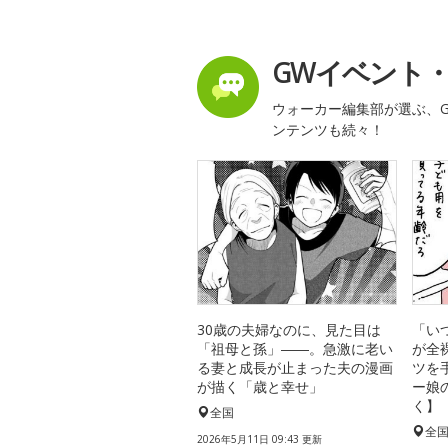
GWイベント
ウォーカー編集部が選ぶ、G
ンテンツも続々！
30歳の夫婦なのに、見た目は
「い
「祖母と孫」――。急激に老い
が全
る妻と成長が止まった夫の漫画
ツを
が描く「歳と幸せ」
ー娘
く】
全国
全
2026年5月11日 09:43 更新