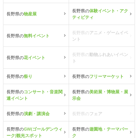
長野県の
体験イベント・アク
長野県の
物産展
ティビティ
長野県の
アニメ・ゲームイベ
長野県の
無料イベント
ント
長野県の
動物ふれあいイベン
長野県の
花イベント
ト
長野県の
祭り
長野県の
フリーマーケット
長野県の
コンサート・音楽関
長野県の
美術展・博物展・展
連イベント
示会
長野県の
演劇・講演会
長野県の
フェア
長野県の
GW(ゴールデンウィ
長野県の
遊園地・テーマパー
ーク)観光スポット
ク