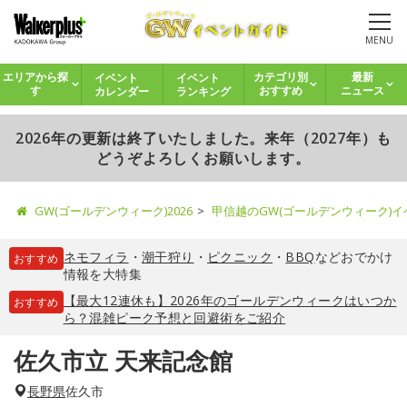
MENU
イベント
イベント
エリアから探
カテゴリ別
最新
カレンダー
ランキング
す
おすすめ
ニュース
2026年の更新は終了いたしました。来年（2027年）も
どうぞよろしくお願いします。
GW(ゴールデンウィーク)2026
甲信越のGW(ゴールデンウィーク)
ネモフィラ
・
潮干狩り
・
ピクニック
・
BBQ
などおでかけ
おすすめ
情報を大特集
【最大12連休も】2026年のゴールデンウィークはいつか
おすすめ
ら？混雑ピーク予想と回避術をご紹介
佐久市立 天来記念館
長野県
佐久市