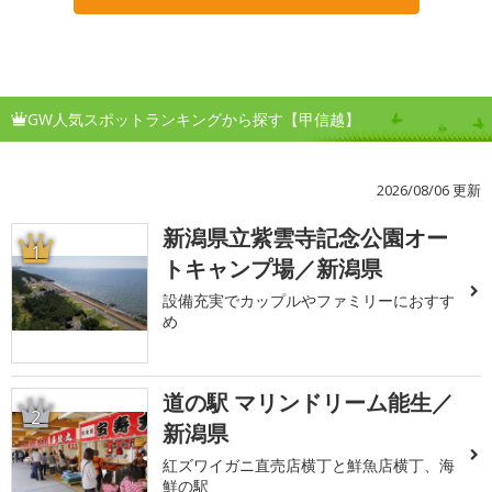
GW人気スポットランキングから探す【甲信越】
2026/08/06 更新
新潟県立紫雲寺記念公園オー
1
トキャンプ場／新潟県
設備充実でカップルやファミリーにおすす
め
道の駅 マリンドリーム能生／
2
新潟県
紅ズワイガニ直売店横丁と鮮魚店横丁、海
鮮の駅