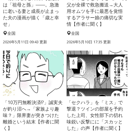
は「祖母と孫」――。急激
父が全裸で救急搬送→大人
に老いる妻と成長が止まっ
用オムツを手に最悪を覚悟
た夫の漫画が描く「歳と幸
するアラサー娘の痛切な実
せ」
情【作者に聞く】
全国
全国
2026年5月11日 09:43 更新
2026年5月10日 17:35 更新
「10万円無断決済!?」誠実夫
「セクハラ」を「ミス」で
が釣り沼へ→「家族より趣
撃退？ツインの部屋を予約
味？」限界妻が突きつけた
した上司、女性部下の切れ
離婚という結末【作者に聞
味鋭い反撃にに「スカッと
く】
した」の声【作者に聞く】