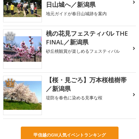
日山城へ／新潟県
地元ガイドが春日山城跡を案内
桃の花見フェスティバル THE
2
FINAL／新潟県
砂丘桃観賞が楽しめるフェスティバル
【桜・見ごろ】万本桜植樹帯
3
／新潟県
堤防を春色に染める見事な桜
甲信越のGW人気イベントランキング