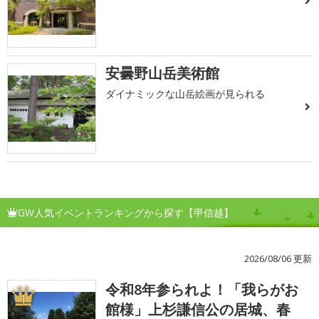
安曇野山岳美術館
ダイナミックな山岳絵画が見られる
GW人気イベントランキングから探す【甲信越】
2026/08/06 更新
令和8年参られよ！「我らがお
1
館様」上杉謙信公の居城、春