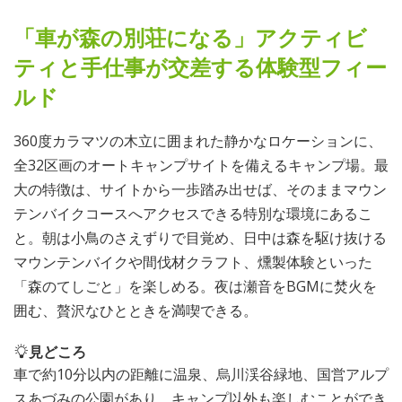
「車が森の別荘になる」アクティビ
ティと手仕事が交差する体験型フィー
ルド
360度カラマツの木立に囲まれた静かなロケーションに、
全32区画のオートキャンプサイトを備えるキャンプ場。最
大の特徴は、サイトから一歩踏み出せば、そのままマウン
テンバイクコースへアクセスできる特別な環境にあるこ
と。朝は小鳥のさえずりで目覚め、日中は森を駆け抜ける
マウンテンバイクや間伐材クラフト、燻製体験といった
「森のてしごと」を楽しめる。夜は瀬音をBGMに焚火を
囲む、贅沢なひとときを満喫できる。
見どころ
車で約10分以内の距離に温泉、烏川渓谷緑地、国営アルプ
スあづみの公園があり、キャンプ以外も楽しむことができ