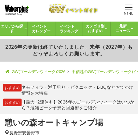
MENU
イベント
イベント
エリアから探
カテゴリ別
最新
カレンダー
ランキング
す
おすすめ
ニュース
2026年の更新は終了いたしました。来年（2027年）も
どうぞよろしくお願いします。
GW(ゴールデンウィーク)2026
甲信越のGW(ゴールデンウィーク)
ネモフィラ
・
潮干狩り
・
ピクニック
・
BBQ
などおでかけ
おすすめ
情報を大特集
【最大12連休も】2026年のゴールデンウィークはいつか
おすすめ
ら？混雑ピーク予想と回避術をご紹介
憩いの森オートキャンプ場
長野県
安曇野市