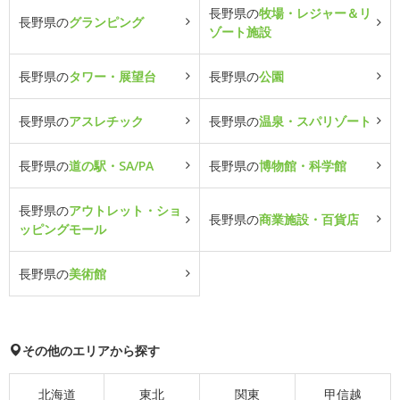
長野県の
牧場・レジャー＆リ
長野県の
グランピング
ゾート施設
長野県の
タワー・展望台
長野県の
公園
長野県の
アスレチック
長野県の
温泉・スパリゾート
長野県の
道の駅・SA/PA
長野県の
博物館・科学館
長野県の
アウトレット・ショ
長野県の
商業施設・百貨店
ッピングモール
長野県の
美術館
その他のエリアから探す
北海道
東北
関東
甲信越