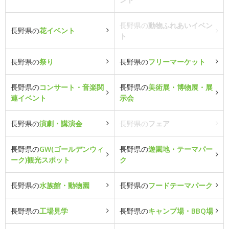
長野県の
動物ふれあいイベン
長野県の
花イベント
ト
長野県の
祭り
長野県の
フリーマーケット
長野県の
コンサート・音楽関
長野県の
美術展・博物展・展
連イベント
示会
長野県の
演劇・講演会
長野県の
フェア
長野県の
GW(ゴールデンウィ
長野県の
遊園地・テーマパー
ーク)観光スポット
ク
長野県の
水族館・動物園
長野県の
フードテーマパーク
長野県の
工場見学
長野県の
キャンプ場・BBQ場