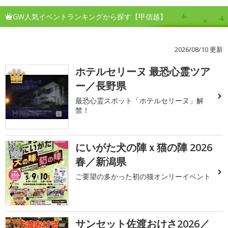
GW人気イベントランキングから探す【甲信越】
2026/08/10 更新
ホテルセリーヌ 最恐心霊ツア
1
ー／長野県
最恐心霊スポット「ホテルセリーヌ」解
禁！
にいがた犬の陣ｘ猫の陣 2026
2
春／新潟県
ご要望の多かった初の猫オンリーイベント
サンセット佐渡おけさ2026／