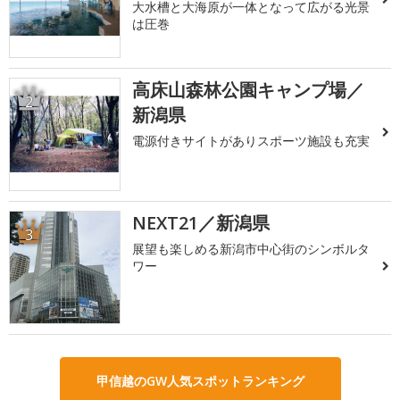
大水槽と大海原が一体となって広がる光景
は圧巻
高床山森林公園キャンプ場／
2
新潟県
電源付きサイトがありスポーツ施設も充実
NEXT21／新潟県
3
展望も楽しめる新潟市中心街のシンボルタ
ワー
甲信越のGW人気スポットランキング