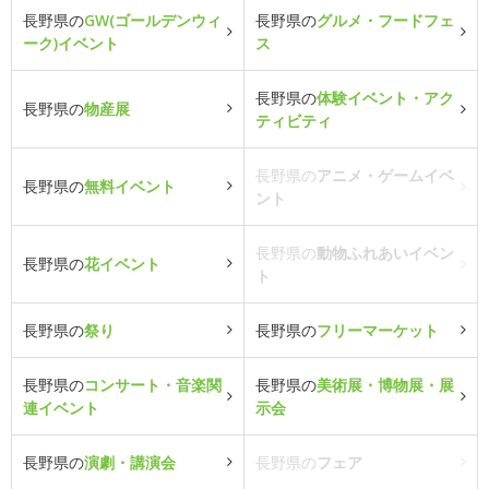
長野県の
GW(ゴールデンウィ
長野県の
グルメ・フードフェ
ーク)イベント
ス
長野県の
体験イベント・アク
長野県の
物産展
ティビティ
長野県の
アニメ・ゲームイベ
長野県の
無料イベント
ント
長野県の
動物ふれあいイベン
長野県の
花イベント
ト
長野県の
祭り
長野県の
フリーマーケット
長野県の
コンサート・音楽関
長野県の
美術展・博物展・展
連イベント
示会
長野県の
演劇・講演会
長野県の
フェア