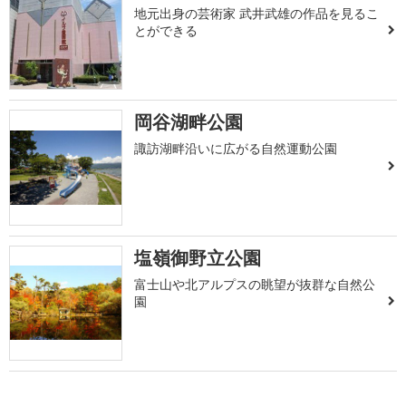
地元出身の芸術家 武井武雄の作品を見るこ
とができる
岡谷湖畔公園
諏訪湖畔沿いに広がる自然運動公園
塩嶺御野立公園
富士山や北アルプスの眺望が抜群な自然公
園