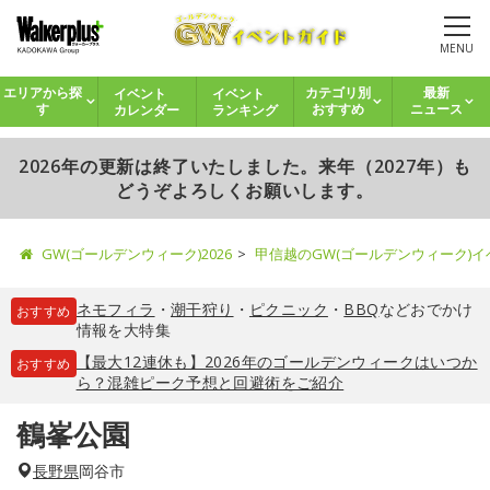
MENU
イベント
イベント
エリアから探
カテゴリ別
最新
カレンダー
ランキング
す
おすすめ
ニュース
2026年の更新は終了いたしました。来年（2027年）も
どうぞよろしくお願いします。
GW(ゴールデンウィーク)2026
甲信越のGW(ゴールデンウィーク)
ネモフィラ
・
潮干狩り
・
ピクニック
・
BBQ
などおでかけ
おすすめ
情報を大特集
【最大12連休も】2026年のゴールデンウィークはいつか
おすすめ
ら？混雑ピーク予想と回避術をご紹介
鶴峯公園
長野県
岡谷市