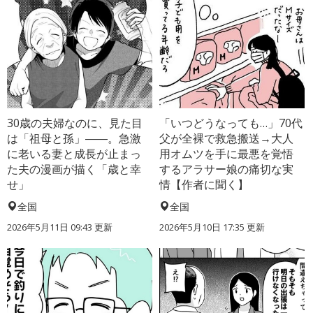
30歳の夫婦なのに、見た目
「いつどうなっても…」70代
は「祖母と孫」――。急激
父が全裸で救急搬送→大人
に老いる妻と成長が止まっ
用オムツを手に最悪を覚悟
た夫の漫画が描く「歳と幸
するアラサー娘の痛切な実
せ」
情【作者に聞く】
全国
全国
2026年5月11日 09:43 更新
2026年5月10日 17:35 更新