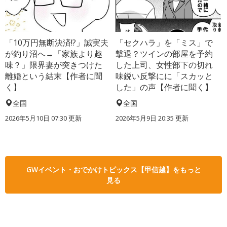
「10万円無断決済!?」誠実夫
「セクハラ」を「ミス」で
が釣り沼へ→「家族より趣
撃退？ツインの部屋を予約
味？」限界妻が突きつけた
した上司、女性部下の切れ
離婚という結末【作者に聞
味鋭い反撃にに「スカッと
く】
した」の声【作者に聞く】
全国
全国
2026年5月10日 07:30 更新
2026年5月9日 20:35 更新
GWイベント・おでかけトピックス【甲信越】をもっと
見る