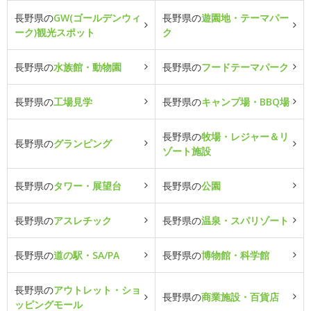
長野県の
GW(ゴールデンウィ
長野県の
遊園地・テーマパー
ーク)観光スポット
ク
長野県の
水族館・動物園
長野県の
フードテーマパーク
長野県の
工場見学
長野県の
キャンプ場・BBQ場
長野県の
牧場・レジャー＆リ
長野県の
グランピング
ゾート施設
長野県の
タワー・展望台
長野県の
公園
長野県の
アスレチック
長野県の
温泉・スパリゾート
長野県の
道の駅・SA/PA
長野県の
博物館・科学館
長野県の
アウトレット・ショ
長野県の
商業施設・百貨店
ッピングモール