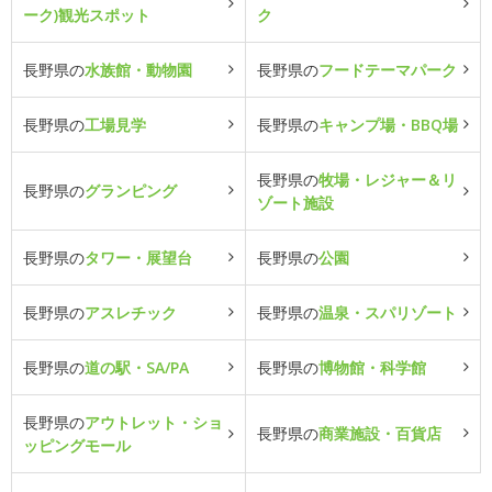
ーク)観光スポット
ク
長野県の
水族館・動物園
長野県の
フードテーマパーク
長野県の
工場見学
長野県の
キャンプ場・BBQ場
長野県の
牧場・レジャー＆リ
長野県の
グランピング
ゾート施設
長野県の
タワー・展望台
長野県の
公園
長野県の
アスレチック
長野県の
温泉・スパリゾート
長野県の
道の駅・SA/PA
長野県の
博物館・科学館
長野県の
アウトレット・ショ
長野県の
商業施設・百貨店
ッピングモール