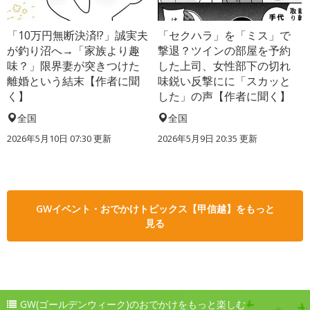
「10万円無断決済!?」誠実夫
「セクハラ」を「ミス」で
が釣り沼へ→「家族より趣
撃退？ツインの部屋を予約
味？」限界妻が突きつけた
した上司、女性部下の切れ
離婚という結末【作者に聞
味鋭い反撃にに「スカッと
く】
した」の声【作者に聞く】
全国
全国
2026年5月10日 07:30 更新
2026年5月9日 20:35 更新
GWイベント・おでかけトピックス【甲信越】をもっと
見る
GW(ゴールデンウィーク)のおでかけをもっと楽しむ