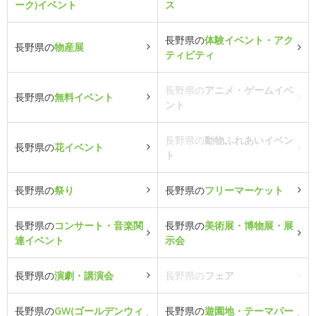
ーク)イベント
ス
長野県の
体験イベント・アク
長野県の
物産展
ティビティ
長野県の
アニメ・ゲームイベ
長野県の
無料イベント
ント
長野県の
動物ふれあいイベン
長野県の
花イベント
ト
長野県の
祭り
長野県の
フリーマーケット
長野県の
コンサート・音楽関
長野県の
美術展・博物展・展
連イベント
示会
長野県の
演劇・講演会
長野県の
フェア
長野県の
GW(ゴールデンウィ
長野県の
遊園地・テーマパー