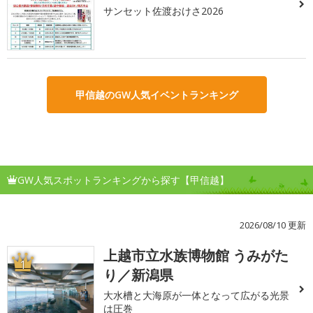
サンセット佐渡おけさ2026
甲信越のGW人気イベントランキング
GW人気スポットランキングから探す【甲信越】
2026/08/10 更新
上越市立水族博物館 うみがた
1
り／新潟県
大水槽と大海原が一体となって広がる光景
は圧巻