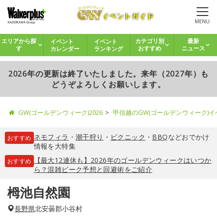
MENU
イベント
イベント
エリアから探
カテゴリ別
最新
カレンダー
ランキング
す
おすすめ
ニュース
2026年の更新は終了いたしました。来年（2027年）も
どうぞよろしくお願いします。
GW(ゴールデンウィーク)2026
甲信越のGW(ゴールデンウィーク)
ネモフィラ
・
潮干狩り
・
ピクニック
・
BBQ
などおでかけ
おすすめ
情報を大特集
【最大12連休も】2026年のゴールデンウィークはいつか
おすすめ
ら？混雑ピーク予想と回避術をご紹介
栂池自然園
長野県
北安曇郡小谷村