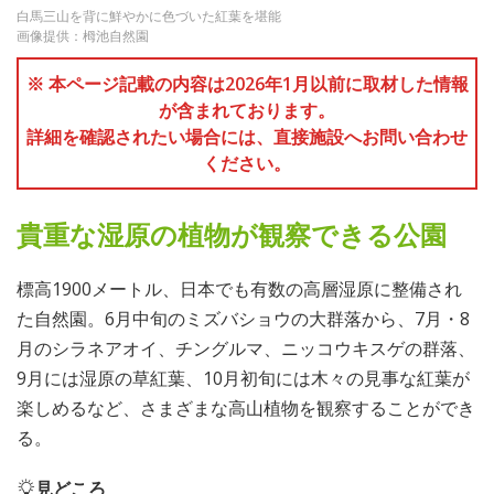
白馬三山を背に鮮やかに色づいた紅葉を堪能
画像提供：栂池自然園
※ 本ページ記載の内容は2026年1月以前に取材した情報
が含まれております。
詳細を確認されたい場合には、直接施設へお問い合わせ
ください。
貴重な湿原の植物が観察できる公園
標高1900メートル、日本でも有数の高層湿原に整備され
た自然園。6月中旬のミズバショウの大群落から、7月・8
月のシラネアオイ、チングルマ、ニッコウキスゲの群落、
9月には湿原の草紅葉、10月初旬には木々の見事な紅葉が
楽しめるなど、さまざまな高山植物を観察することができ
る。
見どころ