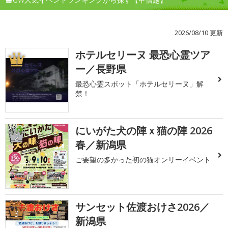
2026/08/10 更新
ホテルセリーヌ 最恐心霊ツア
1
ー／長野県
最恐心霊スポット「ホテルセリーヌ」解
禁！
にいがた犬の陣ｘ猫の陣 2026
2
春／新潟県
ご要望の多かった初の猫オンリーイベント
サンセット佐渡おけさ2026／
3
新潟県