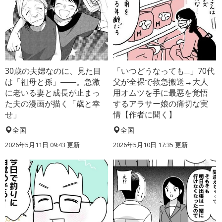
30歳の夫婦なのに、見た目
「いつどうなっても…」70代
は「祖母と孫」――。急激
父が全裸で救急搬送→大人
に老いる妻と成長が止まっ
用オムツを手に最悪を覚悟
た夫の漫画が描く「歳と幸
するアラサー娘の痛切な実
せ」
情【作者に聞く】
全国
全国
2026年5月11日 09:43 更新
2026年5月10日 17:35 更新