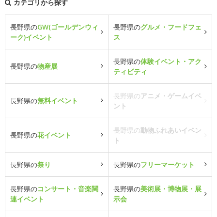
カテゴリから探す
長野県の
GW(ゴールデンウィ
長野県の
グルメ・フードフェ
ーク)イベント
ス
長野県の
体験イベント・アク
長野県の
物産展
ティビティ
長野県の
アニメ・ゲームイベ
長野県の
無料イベント
ント
長野県の
動物ふれあいイベン
長野県の
花イベント
ト
長野県の
祭り
長野県の
フリーマーケット
長野県の
コンサート・音楽関
長野県の
美術展・博物展・展
連イベント
示会