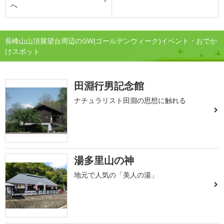
へ
長峰山山頂展望台周辺のGW(ゴールデンウィーク)イベント・おでか
けスポット
田淵行男記念館
ナチュラリスト田淵の思想に触れる
湯多里山の神
地元で人気の「美人の湯」