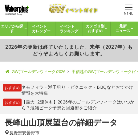
MENU
イベント
イベント
エリアから探
カテゴリ別
最新
カレンダー
ランキング
す
おすすめ
ニュース
2026年の更新は終了いたしました。来年（2027年）も
どうぞよろしくお願いします。
GW(ゴールデンウィーク)2026
甲信越のGW(ゴールデンウィーク)
ネモフィラ
・
潮干狩り
・
ピクニック
・
BBQ
などおでかけ
おすすめ
情報を大特集
【最大12連休も】2026年のゴールデンウィークはいつか
おすすめ
ら？混雑ピーク予想と回避術をご紹介
長峰山山頂展望台の詳細データ
長野県
安曇野市