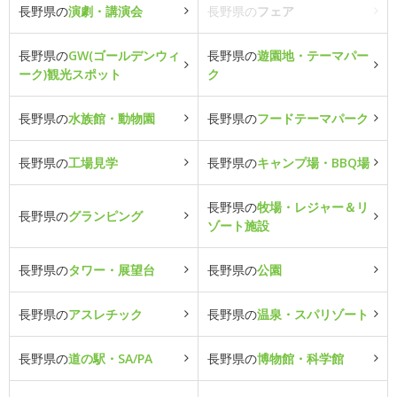
長野県の
演劇・講演会
長野県の
フェア
長野県の
GW(ゴールデンウィ
長野県の
遊園地・テーマパー
ーク)観光スポット
ク
長野県の
水族館・動物園
長野県の
フードテーマパーク
長野県の
工場見学
長野県の
キャンプ場・BBQ場
長野県の
牧場・レジャー＆リ
長野県の
グランピング
ゾート施設
長野県の
タワー・展望台
長野県の
公園
長野県の
アスレチック
長野県の
温泉・スパリゾート
長野県の
道の駅・SA/PA
長野県の
博物館・科学館