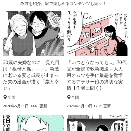
み方を紹介。家で楽しめるコンテンツも続々！
30歳の夫婦なのに、見た目
「いつどうなっても…」70代
は「祖母と孫」――。急激
父が全裸で救急搬送→大人
に老いる妻と成長が止まっ
用オムツを手に最悪を覚悟
た夫の漫画が描く「歳と幸
するアラサー娘の痛切な実
せ」
情【作者に聞く】
全国
全国
2026年5月11日 09:43 更新
2026年5月10日 17:35 更新