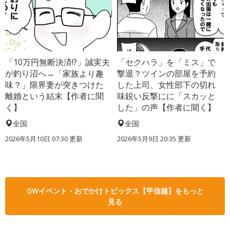
「10万円無断決済!?」誠実夫
「セクハラ」を「ミス」で
が釣り沼へ→「家族より趣
撃退？ツインの部屋を予約
味？」限界妻が突きつけた
した上司、女性部下の切れ
離婚という結末【作者に聞
味鋭い反撃にに「スカッと
く】
した」の声【作者に聞く】
全国
全国
2026年5月10日 07:30 更新
2026年5月9日 20:35 更新
GWイベント・おでかけトピックス【甲信越】をもっと
見る