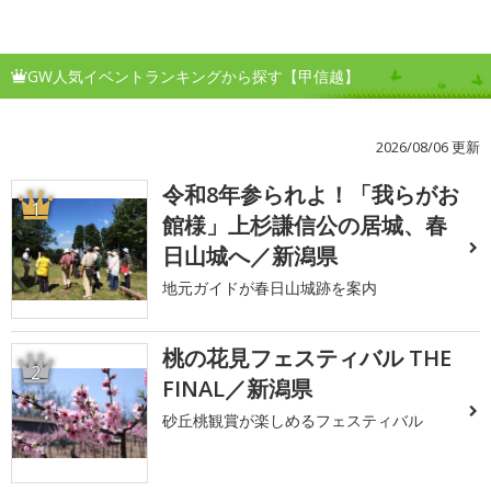
GW人気イベントランキングから探す【甲信越】
2026/08/06 更新
令和8年参られよ！「我らがお
1
館様」上杉謙信公の居城、春
日山城へ／新潟県
地元ガイドが春日山城跡を案内
桃の花見フェスティバル THE
2
FINAL／新潟県
砂丘桃観賞が楽しめるフェスティバル