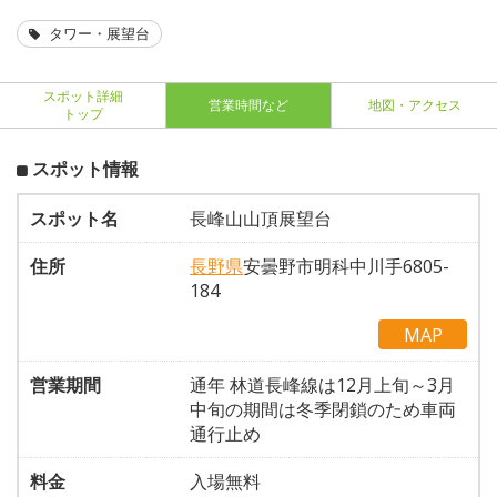
タワー・展望台
スポット詳細
営業時間など
地図・アクセス
トップ
スポット情報
スポット名
長峰山山頂展望台
住所
長野県
安曇野市明科中川手6805-
184
MAP
営業期間
通年 林道長峰線は12月上旬～3月
中旬の期間は冬季閉鎖のため車両
通行止め
料金
入場無料