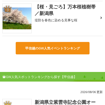
【桜・見ごろ】万本桜植樹帯
3
／新潟県
堤防を春色に染める見事な桜
甲信越のGW人気イベントランキング
GW人気スポットランキングから探す【甲信越】
2026/08/06 更新
新潟県立紫雲寺記念公園オー