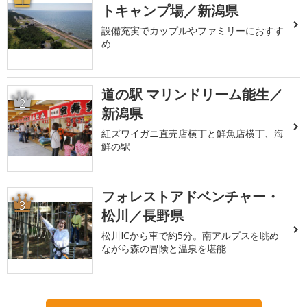
1
トキャンプ場／新潟県
設備充実でカップルやファミリーにおすす
め
道の駅 マリンドリーム能生／
2
新潟県
紅ズワイガニ直売店横丁と鮮魚店横丁、海
鮮の駅
フォレストアドベンチャー・
3
松川／長野県
松川ICから車で約5分。南アルプスを眺め
ながら森の冒険と温泉を堪能