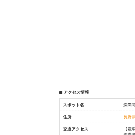
アクセス情報
スポット名
澗満
住所
長野
交通アクセス
【電
澗満滝