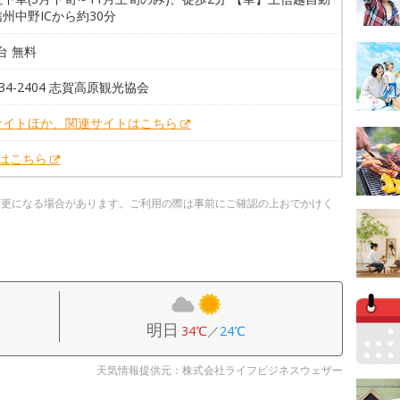
州中野ICから約30分
0台 無料
9-34-2404 志賀高原観光協会
サイトほか、関連サイトはこちら
Xはこちら
変更になる場合があります。ご利用の際は事前にご確認の上おでかけく
明日
34℃
／
24℃
天気情報提供元：株式会社ライフビジネスウェザー