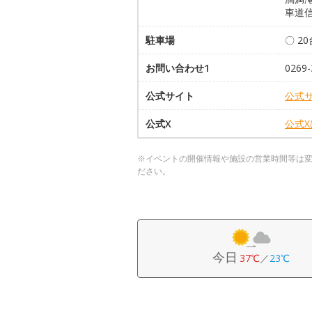
車道信
駐車場
〇 2
お問い合わせ1
026
公式サイト
公式
公式X
公式
※イベントの開催情報や施設の営業時間等は
ださい。
今日
37℃
／
23℃