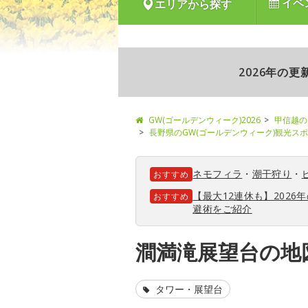
イベ
エリアから探す
2026年の
GW(ゴールデンウィーク)2026
甲信越の
長野県のGW(ゴールデンウィーク)観光ス
ネモフィラ
・
潮干狩り
・
おすすめ
【最大12連休も】202
おすすめ
避術をご紹介
澗満滝展望台の地
タワー・展望台