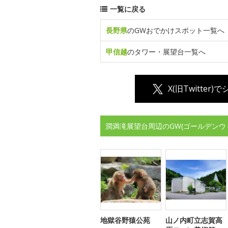
一覧に戻る
長野県
のGWおでかけスポット一覧へ
甲信越
のタワー・展望台一覧へ
X(旧Twitter)
澗満滝展望台周辺のGW(ゴールデンウ
地獄谷野猿公苑
山ノ内町立志賀高