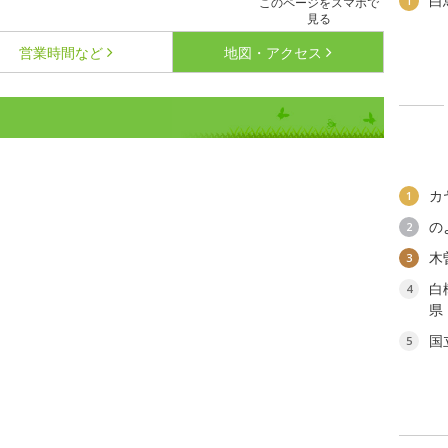
白
1
このページをスマホで
見る
営業時間など
地図・アクセス
カ
1
の
2
木
3
白
4
県
国
5