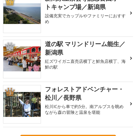
1
トキャンプ場／新潟県
設備充実でカップルやファミリーにおすす
め
道の駅 マリンドリーム能生／
2
新潟県
紅ズワイガニ直売店横丁と鮮魚店横丁、海
鮮の駅
フォレストアドベンチャー・
3
松川／長野県
松川ICから車で約5分。南アルプスを眺め
ながら森の冒険と温泉を堪能