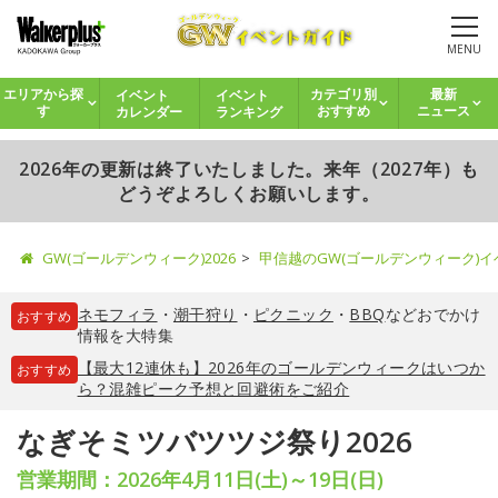
MENU
イベント
イベント
エリアから探
カテゴリ別
最新
カレンダー
ランキング
す
おすすめ
ニュース
2026年の更新は終了いたしました。来年（2027年）も
どうぞよろしくお願いします。
GW(ゴールデンウィーク)2026
甲信越のGW(ゴールデンウィーク)
ネモフィラ
・
潮干狩り
・
ピクニック
・
BBQ
などおでかけ
おすすめ
情報を大特集
【最大12連休も】2026年のゴールデンウィークはいつか
おすすめ
ら？混雑ピーク予想と回避術をご紹介
なぎそミツバツツジ祭り2026
営業期間：2026年4月11日(土)～19日(日)