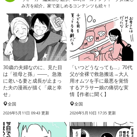
み方を紹介。家で楽しめるコンテンツも続々！
30歳の夫婦なのに、見た目
「いつどうなっても…」70代
は「祖母と孫」――。急激
父が全裸で救急搬送→大人
に老いる妻と成長が止まっ
用オムツを手に最悪を覚悟
た夫の漫画が描く「歳と幸
するアラサー娘の痛切な実
せ」
情【作者に聞く】
全国
全国
2026年5月11日 09:43 更新
2026年5月10日 17:35 更新