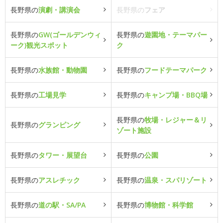
長野県の
演劇・講演会
長野県の
フェア
長野県の
GW(ゴールデンウィ
長野県の
遊園地・テーマパー
ーク)観光スポット
ク
長野県の
水族館・動物園
長野県の
フードテーマパーク
長野県の
工場見学
長野県の
キャンプ場・BBQ場
長野県の
牧場・レジャー＆リ
長野県の
グランピング
ゾート施設
長野県の
タワー・展望台
長野県の
公園
長野県の
アスレチック
長野県の
温泉・スパリゾート
長野県の
道の駅・SA/PA
長野県の
博物館・科学館