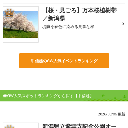
【桜・見ごろ】万本桜植樹帯
3
／新潟県
堤防を春色に染める見事な桜
甲信越のGW人気イベントランキング
GW人気スポットランキングから探す【甲信越】
2026/08/06 更新
新潟県立紫雲寺記念公園オー