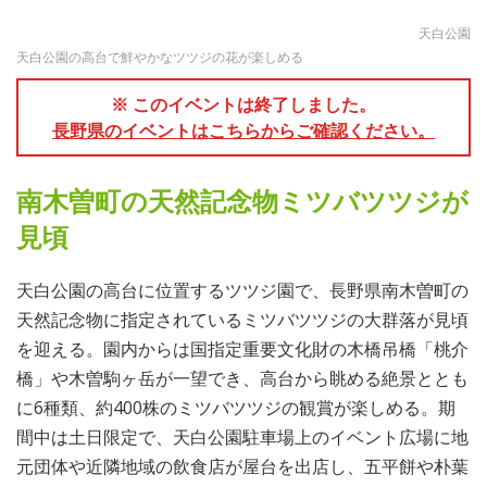
天白公園
天白公園の高台で鮮やかなツツジの花が楽しめる
※ このイベントは終了しました。
長野県のイベントはこちらからご確認ください。
南木曽町の天然記念物ミツバツツジが
見頃
天白公園の高台に位置するツツジ園で、長野県南木曽町の
天然記念物に指定されているミツバツツジの大群落が見頃
を迎える。園内からは国指定重要文化財の木橋吊橋「桃介
橋」や木曽駒ヶ岳が一望でき、高台から眺める絶景ととも
に6種類、約400株のミツバツツジの観賞が楽しめる。期
間中は土日限定で、天白公園駐車場上のイベント広場に地
元団体や近隣地域の飲食店が屋台を出店し、五平餅や朴葉