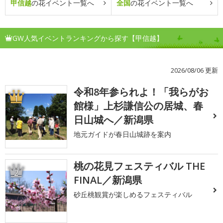
甲信越
の花イベント一覧へ
全国
の花イベント一覧へ
GW人気イベントランキングから探す【甲信越】
2026/08/06 更新
令和8年参られよ！「我らがお
1
館様」上杉謙信公の居城、春
日山城へ／新潟県
地元ガイドが春日山城跡を案内
桃の花見フェスティバル THE
2
FINAL／新潟県
砂丘桃観賞が楽しめるフェスティバル