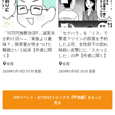
「10万円無断決済!?」誠実夫
「セクハラ」を「ミス」で
が釣り沼へ→「家族より趣
撃退？ツインの部屋を予約
味？」限界妻が突きつけた
した上司、女性部下の切れ
離婚という結末【作者に聞
味鋭い反撃にに「スカッと
く】
した」の声【作者に聞く】
全国
全国
2026年5月10日 07:30 更新
2026年5月9日 20:35 更新
GWイベント・おでかけトピックス【甲信越】をもっと
見る