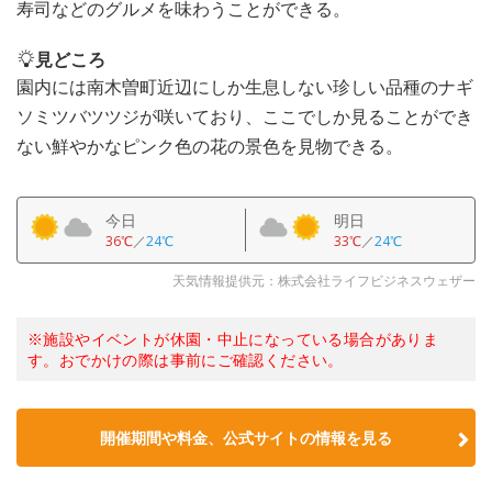
寿司などのグルメを味わうことができる。
見どころ
園内には南木曽町近辺にしか生息しない珍しい品種のナギ
ソミツバツツジが咲いており、ここでしか見ることができ
ない鮮やかなピンク色の花の景色を見物できる。
今日
明日
36℃
／
24℃
33℃
／
24℃
天気情報提供元：株式会社ライフビジネスウェザー
※施設やイベントが休園・中止になっている場合がありま
す。おでかけの際は事前にご確認ください。
開催期間や料金、公式サイトの
情報を見る