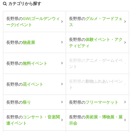
カテゴリから探す
長野県の
GW(ゴールデンウィ
長野県の
グルメ・フードフェ
ーク)イベント
ス
長野県の
体験イベント・アク
長野県の
物産展
ティビティ
長野県の
アニメ・ゲームイベ
長野県の
無料イベント
ント
長野県の
動物ふれあいイベン
長野県の
花イベント
ト
長野県の
祭り
長野県の
フリーマーケット
長野県の
コンサート・音楽関
長野県の
美術展・博物展・展
連イベント
示会