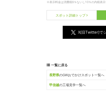
※表示料金は消費税8％ないし10％の内税表示
スポット詳細
トップ
X(旧Twitter)
一覧に戻る
長野県
のGWおでかけスポット一覧へ
甲信越
の工場見学一覧へ