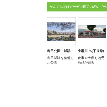
かんてんぱぱガーデン周辺のGW(ゴー
春日公園・城跡
小黒川PA(下り線)
春日城跡を整備し
食事や土産も地元
た公園
商品が充実