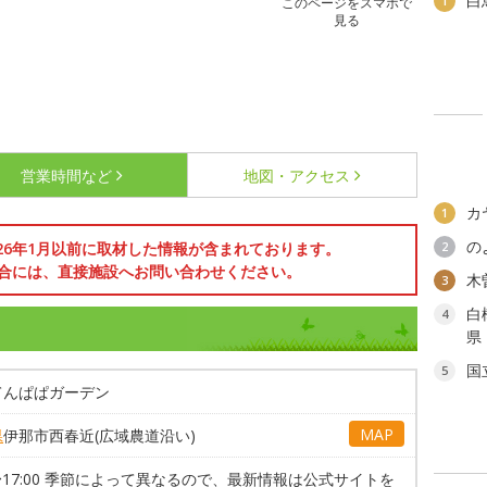
白
1
このページをスマホで
見る
営業時間など
地図・アクセス
カ
1
の
026年1月以前に取材した情報が含まれております。
2
合には、直接施設へお問い合わせください。
木
3
白
4
県
国
5
てんぱぱガーデン
MAP
県
伊那市西春近(広域農道沿い)
0〜17:00 季節によって異なるので、最新情報は公式サイトを