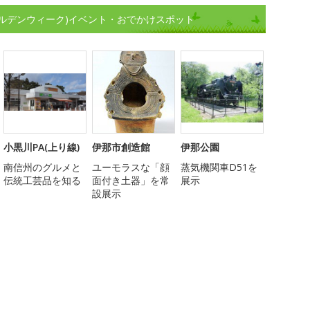
ルデンウィーク)イベント・おでかけスポット
小黒川PA(上り線)
伊那市創造館
伊那公園
南信州のグルメと
ユーモラスな「顔
蒸気機関車D51を
伝統工芸品を知る
面付き土器」を常
展示
設展示