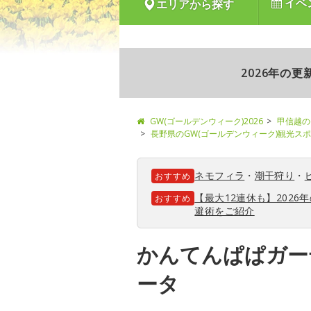
イベ
エリアから探す
2026年の
GW(ゴールデンウィーク)2026
甲信越の
長野県のGW(ゴールデンウィーク)観光ス
ネモフィラ
・
潮干狩り
・
おすすめ
【最大12連休も】202
おすすめ
避術をご紹介
かんてんぱぱガー
ータ