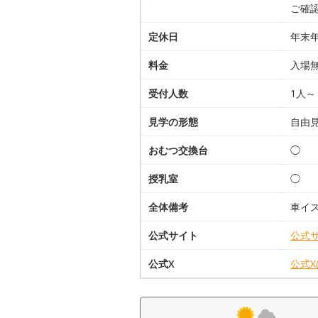
ご確
定休日
年末
料金
入場
受付人数
1人～
見学の形態
自由
おむつ交換台
◯
授乳室
◯
全体備考
車イ
公式サイト
公式
公式X
公式