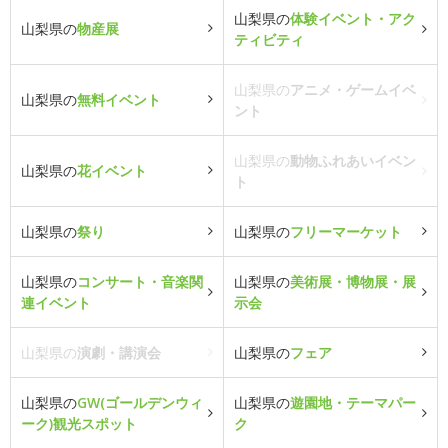
山梨県の
体験イベント・アク
山梨県の
物産展
ティビティ
山梨県の
アニメ・ゲームイベ
山梨県の
無料イベント
ント
山梨県の
動物ふれあいイベン
山梨県の
花イベント
ト
山梨県の
祭り
山梨県の
フリーマーケット
山梨県の
コンサート・音楽関
山梨県の
美術展・博物展・展
連イベント
示会
山梨県の
演劇・講演会
山梨県の
フェア
山梨県の
GW(ゴールデンウィ
山梨県の
遊園地・テーマパー
ーク)観光スポット
ク