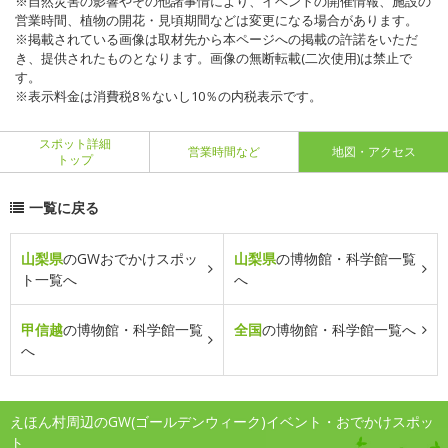
※自然災害の影響やその他諸事情により、イベントの開催情報、施設の
営業時間、植物の開花・見頃期間などは変更になる場合があります。
※掲載されている画像は取材先から本ページへの掲載の許諾をいただ
き、提供されたものとなります。画像の無断転載(二次使用)は禁止で
す。
※表示料金は消費税8％ないし10％の内税表示です。
スポット詳細
営業時間など
地図・アクセス
トップ
一覧に戻る
山梨県
のGWおでかけスポッ
山梨県
の博物館・科学館一覧
ト一覧へ
へ
甲信越
の博物館・科学館一覧
全国
の博物館・科学館一覧へ
へ
えほん村周辺のGW(ゴールデンウィーク)イベント・おでかけスポッ
ト