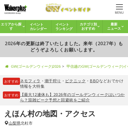
MENU
イベント
イベント
エリアから探
カテゴリ別
最新
カレンダー
ランキング
す
おすすめ
ニュース
2026年の更新は終了いたしました。来年（2027年）も
どうぞよろしくお願いします。
GW(ゴールデンウィーク)2026
甲信越のGW(ゴールデンウィーク)
ネモフィラ
・
潮干狩り
・
ピクニック
・
BBQ
などおでかけ
おすすめ
情報を大特集
【最大12連休も】2026年のゴールデンウィークはいつか
おすすめ
ら？混雑ピーク予想と回避術をご紹介
えほん村の地図・アクセス
山梨県
北杜市