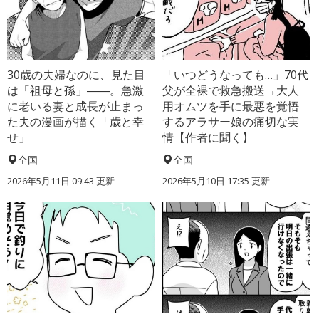
30歳の夫婦なのに、見た目
「いつどうなっても…」70代
は「祖母と孫」――。急激
父が全裸で救急搬送→大人
に老いる妻と成長が止まっ
用オムツを手に最悪を覚悟
た夫の漫画が描く「歳と幸
するアラサー娘の痛切な実
せ」
情【作者に聞く】
全国
全国
2026年5月11日 09:43 更新
2026年5月10日 17:35 更新