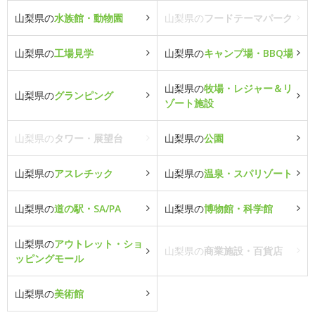
山梨県の
水族館・動物園
山梨県の
フードテーマパーク
山梨県の
工場見学
山梨県の
キャンプ場・BBQ場
山梨県の
牧場・レジャー＆リ
山梨県の
グランピング
ゾート施設
山梨県の
タワー・展望台
山梨県の
公園
山梨県の
アスレチック
山梨県の
温泉・スパリゾート
山梨県の
道の駅・SA/PA
山梨県の
博物館・科学館
山梨県の
アウトレット・ショ
山梨県の
商業施設・百貨店
ッピングモール
山梨県の
美術館