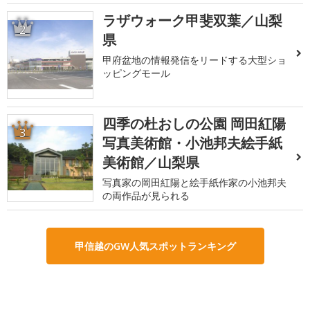
ラザウォーク甲斐双葉／山梨
2
県
甲府盆地の情報発信をリードする大型ショ
ッピングモール
四季の杜おしの公園 岡田紅陽
3
写真美術館・小池邦夫絵手紙
美術館／山梨県
写真家の岡田紅陽と絵手紙作家の小池邦夫
の両作品が見られる
甲信越のGW人気スポットランキング