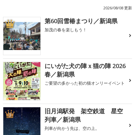
2026/08/08 更新
第60回雪椿まつり／新潟県
1
加茂の春を楽しもう！
にいがた犬の陣ｘ猫の陣 2026
2
春／新潟県
ご要望の多かった初の猫オンリーイベント
旧月潟駅発 架空鉄道 星空
3
列車／新潟県
列車が向かう先は、空の上。