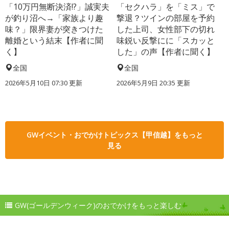
「10万円無断決済!?」誠実夫
「セクハラ」を「ミス」で
が釣り沼へ→「家族より趣
撃退？ツインの部屋を予約
味？」限界妻が突きつけた
した上司、女性部下の切れ
離婚という結末【作者に聞
味鋭い反撃にに「スカッと
く】
した」の声【作者に聞く】
全国
全国
2026年5月10日 07:30 更新
2026年5月9日 20:35 更新
GWイベント・おでかけトピックス【甲信越】をもっと
見る
GW(ゴールデンウィーク)のおでかけをもっと楽しむ