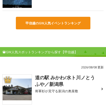
甲信越のGW人気イベントランキング
GW人気スポットランキングから探す【甲信越】
2026/08/08 更新
道の駅 みかわ/水ト川ノとう
1
ふや／新潟県
将軍杉が見守る新潟の奥座敷