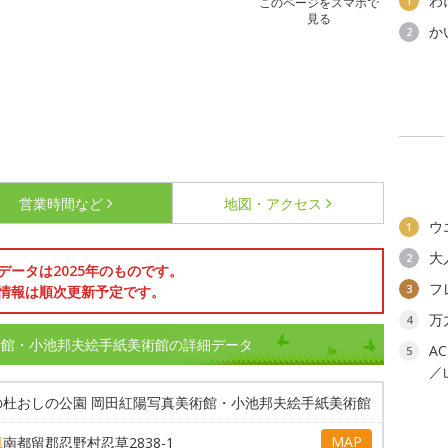
わ
1
このページをスマホで
見る
か
2
営業時間など
地図・アクセス
ウ
1
大
2
データは2025年のものです。
フ
3
情報は順次更新予定です。
万
4
術館・小池邦夫絵手紙美術館の詳細データ
A
5
／
の杜おしの公園 岡田紅陽写真美術館・小池邦夫絵手紙美術館
MAP
県
南都留郡忍野村忍草2838-1