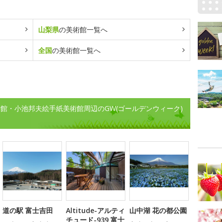
山梨県
の美術館一覧へ
全国
の美術館一覧へ
館・小池邦夫絵手紙美術館周辺のGW(ゴールデンウィーク)
道の駅 富士吉田
Altitude-アルティ
山中湖 花の都公園
チュード-939 富士