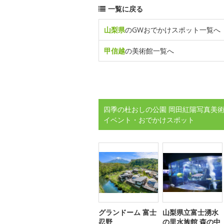
一覧に戻る
山梨県
のGWおでかけスポット一覧へ
甲信越
の美術館一覧へ
四季の杜おしの公園 岡田紅陽写真美術
イベント・おでかけスポット
グランドーム 富士
山梨県立富士湧水
忍野
の里水族館 森の中