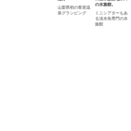
の水族館。
山梨県初の客室温
泉グランピング
ミニシアターもあ
る淡水魚専門の水
族館