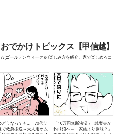
・おでかけトピックス【甲信越】
W(ゴールデンウィーク)の楽しみ方を紹介。家で楽しめるコ
つどうなっても…」70代父
「10万円無断決済!?」誠実夫が
裸で救急搬送→大人用オム
釣り沼へ→「家族より趣味？」