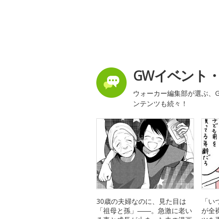
GWイベント
ウォーカー編集部が選ぶ、G
ンテンツも続々！
30歳の夫婦なのに、見た目は
「い
「祖母と孫」――。急激に老い
が全