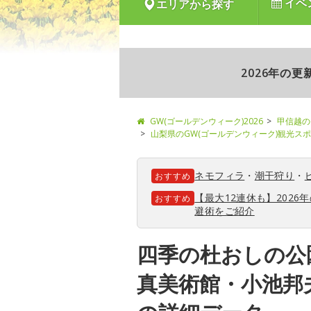
イベ
エリアから探す
2026年の
GW(ゴールデンウィーク)2026
甲信越の
山梨県のGW(ゴールデンウィーク)観光ス
ネモフィラ
・
潮干狩り
・
おすすめ
【最大12連休も】202
おすすめ
避術をご紹介
四季の杜おしの公
真美術館・小池邦