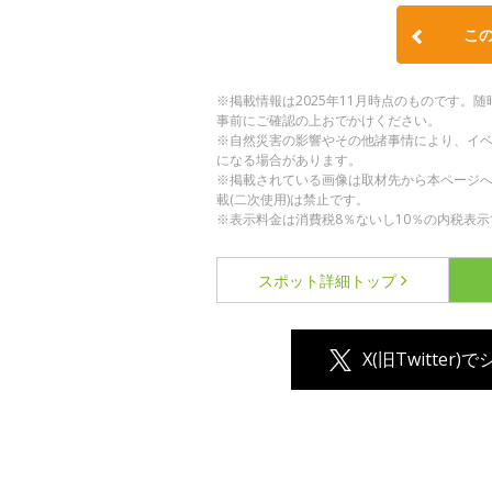
こ
※掲載情報は2025年11月時点のものです
事前にご確認の上おでかけください。
※自然災害の影響やその他諸事情により、イ
になる場合があります。
※掲載されている画像は取材先から本ページ
載(二次使用)は禁止です。
※表示料金は消費税8％ないし10％の内税表示
スポット詳細
トップ
X(旧Twitter)