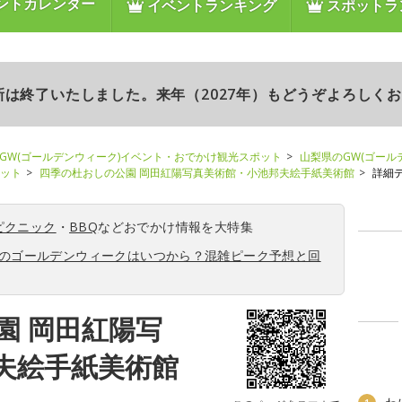
ントカレンダー
イベントランキング
スポットラ
更新は終了いたしました。来年（2027年）もどうぞよろしく
GW(ゴールデンウィーク)イベント・おでかけ観光スポット
山梨県のGW(ゴール
ポット
四季の杜おしの公園 岡田紅陽写真美術館・小池邦夫絵手紙美術館
詳細
ピクニック
・
BBQ
などおでかけ情報を大特集
6年のゴールデンウィークはいつから？混雑ピーク予想と回
園 岡田紅陽写
夫絵手紙美術館