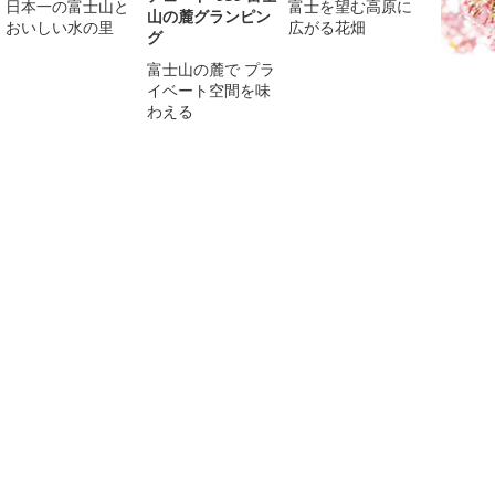
日本一の富士山と
富士を望む高原に
山の麓グランピン
おいしい水の里
広がる花畑
グ
富士山の麓で プラ
イベート空間を味
わえる