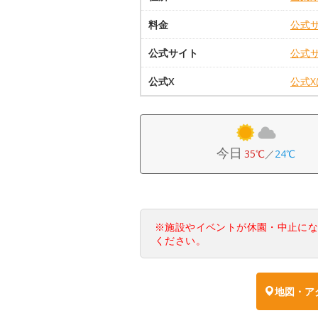
料金
公式
公式サイト
公式
公式X
公式
今日
35℃
／
24℃
※施設やイベントが休園・中止に
ください。
地図・ア