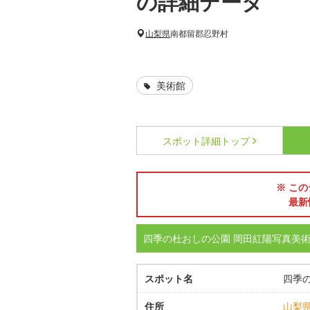
の詳細データ
山梨県
南都留郡忍野村
美術館
スポット詳細
トップ
※ この
最新
四季の杜おしの公園 岡田紅陽写真美
スポット名
四季
住所
山梨