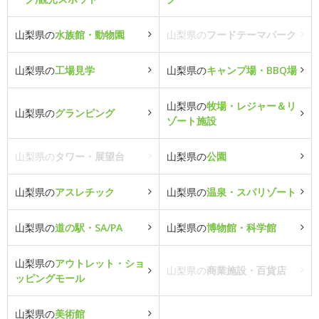
山梨県の
水族館・動物園
山梨県の
フードテーマパーク
山梨県の
工場見学
山梨県の
キャンプ場・BBQ場
山梨県の
牧場・レジャー＆リ
山梨県の
グランピング
ゾート施設
山梨県の
タワー・展望台
山梨県の
公園
山梨県の
アスレチック
山梨県の
温泉・スパリゾート
山梨県の
道の駅・SA/PA
山梨県の
博物館・科学館
山梨県の
アウトレット・ショ
山梨県の
商業施設・百貨店
ッピングモール
山梨県の
美術館