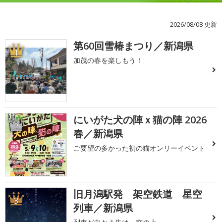
2026/08/08 更新
第60回雪椿まつり／新潟県
1
加茂の春を楽しもう！
にいがた犬の陣ｘ猫の陣 2026
2
春／新潟県
ご要望の多かった初の猫オンリーイベント
旧月潟駅発 架空鉄道 星空
3
列車／新潟県