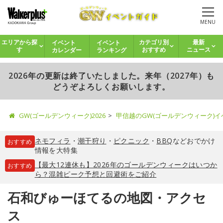
MENU
イベント
イベント
エリアから探
カテゴリ別
最新
カレンダー
ランキング
す
おすすめ
ニュース
2026年の更新は終了いたしました。来年（2027年）も
どうぞよろしくお願いします。
GW(ゴールデンウィーク)2026
甲信越のGW(ゴールデンウィーク)
ネモフィラ
・
潮干狩り
・
ピクニック
・
BBQ
などおでかけ
おすすめ
情報を大特集
【最大12連休も】2026年のゴールデンウィークはいつか
おすすめ
ら？混雑ピーク予想と回避術をご紹介
石和びゅーほてるの地図・アクセ
ス