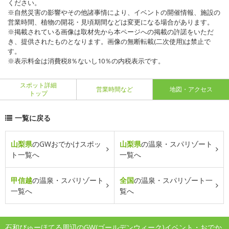
ください。
※自然災害の影響やその他諸事情により、イベントの開催情報、施設の
営業時間、植物の開花・見頃期間などは変更になる場合があります。
※掲載されている画像は取材先から本ページへの掲載の許諾をいただ
き、提供されたものとなります。画像の無断転載(二次使用)は禁止で
す。
※表示料金は消費税8％ないし10％の内税表示です。
スポット詳細
営業時間など
地図・アクセス
トップ
一覧に戻る
山梨県
のGWおでかけスポッ
山梨県
の温泉・スパリゾート
ト一覧へ
一覧へ
甲信越
の温泉・スパリゾート
全国
の温泉・スパリゾート一
一覧へ
覧へ
石和びゅーほてる周辺のGW(ゴールデンウィーク)イベント・おでか