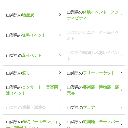
山梨県の
体験イベント・アク
山梨県の
物産展
ティビティ
山梨県の
アニメ・ゲームイベ
山梨県の
無料イベント
ント
山梨県の
動物ふれあいイベン
山梨県の
花イベント
ト
山梨県の
祭り
山梨県の
フリーマーケット
山梨県の
コンサート・音楽関
山梨県の
美術展・博物展・展
連イベント
示会
山梨県の
演劇・講演会
山梨県の
フェア
山梨県の
GW(ゴールデンウィ
山梨県の
遊園地・テーマパー
ーク)観光スポット
ク