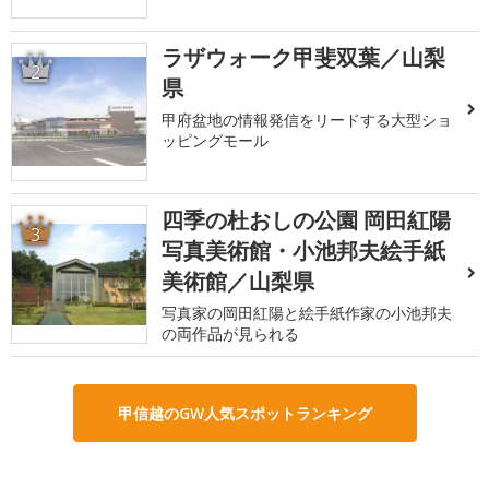
ラザウォーク甲斐双葉／山梨
2
県
甲府盆地の情報発信をリードする大型ショ
ッピングモール
四季の杜おしの公園 岡田紅陽
3
写真美術館・小池邦夫絵手紙
美術館／山梨県
写真家の岡田紅陽と絵手紙作家の小池邦夫
の両作品が見られる
甲信越のGW人気スポットランキング