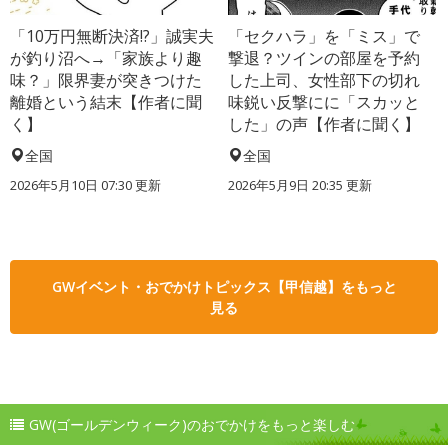
「10万円無断決済!?」誠実夫
「セクハラ」を「ミス」で
が釣り沼へ→「家族より趣
撃退？ツインの部屋を予約
味？」限界妻が突きつけた
した上司、女性部下の切れ
離婚という結末【作者に聞
味鋭い反撃にに「スカッと
く】
した」の声【作者に聞く】
全国
全国
2026年5月10日 07:30 更新
2026年5月9日 20:35 更新
GWイベント・おでかけトピックス【甲信越】をもっと
見る
GW(ゴールデンウィーク)のおでかけをもっと楽しむ