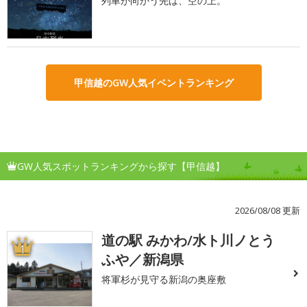
列車が向かう先は、空の上。
甲信越のGW人気イベントランキング
GW人気スポットランキングから探す【甲信越】
2026/08/08 更新
道の駅 みかわ/水ト川ノとう
1
ふや／新潟県
将軍杉が見守る新潟の奥座敷