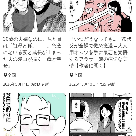
30歳の夫婦なのに、見た目
「いつどうなっても…」70代
は「祖母と孫」――。急激
父が全裸で救急搬送→大人
に老いる妻と成長が止まっ
用オムツを手に最悪を覚悟
た夫の漫画が描く「歳と幸
するアラサー娘の痛切な実
せ」
情【作者に聞く】
全国
全国
2026年5月11日 09:43 更新
2026年5月10日 17:35 更新