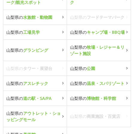
ーク)観光スポット
ク
山梨県の
水族館・動物園
山梨県の
フードテーマパーク
山梨県の
工場見学
山梨県の
キャンプ場・BBQ場
山梨県の
牧場・レジャー＆リ
山梨県の
グランピング
ゾート施設
山梨県の
タワー・展望台
山梨県の
公園
山梨県の
アスレチック
山梨県の
温泉・スパリゾート
山梨県の
道の駅・SA/PA
山梨県の
博物館・科学館
山梨県の
アウトレット・ショ
山梨県の
商業施設・百貨店
ッピングモール