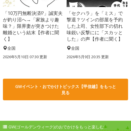
「10万円無断決済!?」誠実夫
「セクハラ」を「ミス」で
が釣り沼へ→「家族より趣
撃退？ツインの部屋を予約
味？」限界妻が突きつけた
した上司、女性部下の切れ
離婚という結末【作者に聞
味鋭い反撃にに「スカッと
く】
した」の声【作者に聞く】
全国
全国
2026年5月10日 07:30 更新
2026年5月9日 20:35 更新
GWイベント・おでかけトピックス【甲信越】をもっと
見る
GW(ゴールデンウィーク)のおでかけをもっと楽しむ