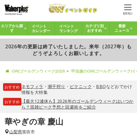
MENU
イベント
イベント
エリアから探
カテゴリ別
最新
カレンダー
ランキング
す
おすすめ
ニュース
2026年の更新は終了いたしました。来年（2027年）も
どうぞよろしくお願いします。
GW(ゴールデンウィーク)2026
甲信越のGW(ゴールデンウィーク)
ネモフィラ
・
潮干狩り
・
ピクニック
・
BBQ
などおでかけ
おすすめ
情報を大特集
【最大12連休も】2026年のゴールデンウィークはいつか
おすすめ
ら？混雑ピーク予想と回避術をご紹介
華やぎの章 慶山
山梨県
笛吹市