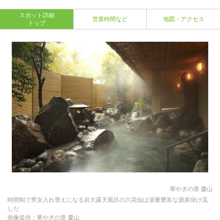
スポット詳細
営業時間など
地図・アクセス
トップ
華やぎの章 慶山
時間制で男女入れ替えになる岩大露天風呂の六花仙は湯量豊富な源泉掛け流
しだ
画像提供：華やぎの章 慶山