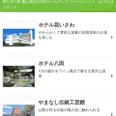
華やぎの章 慶山周辺のGW(ゴールデンウィーク)イベント・おでかけ
スポット
ホテル花いさわ
やわらかくて豊富な湯量の自噴源泉のお湯
を楽しむ
ホテル八田
1日の疲れをワイン風呂で癒せる贅沢な温
泉
やまなし伝統工芸館
山梨が誇る伝統の職人技に触れられる