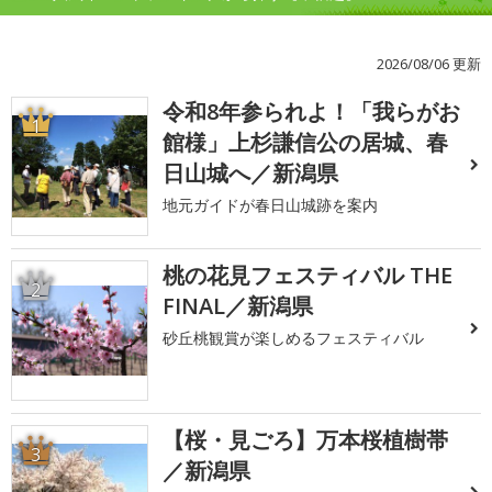
2026/08/06 更新
令和8年参られよ！「我らがお
1
館様」上杉謙信公の居城、春
日山城へ／新潟県
地元ガイドが春日山城跡を案内
桃の花見フェスティバル THE
2
FINAL／新潟県
砂丘桃観賞が楽しめるフェスティバル
【桜・見ごろ】万本桜植樹帯
3
／新潟県