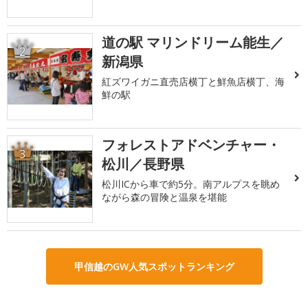
道の駅 マリンドリーム能生／
2
新潟県
紅ズワイガニ直売店横丁と鮮魚店横丁、海
鮮の駅
フォレストアドベンチャー・
3
松川／長野県
松川ICから車で約5分。南アルプスを眺め
ながら森の冒険と温泉を堪能
甲信越のGW人気スポットランキング