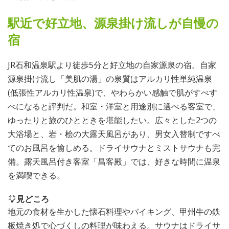
駅近で好立地、源泉掛け流しが自慢の
宿
JR石和温泉駅より徒歩5分と好立地の自家源泉の宿。自家
源泉掛け流し「美肌の湯」の泉質はアルカリ性単純温泉
(低張性アルカリ性温泉)で、やわらかい感触で肌がすべす
べになると評判だ。和室・洋室と用途別に選べる客室で、
ゆったりと旅のひとときを堪能したい。広々とした2つの
大浴場と、岩・桧の大露天風呂があり、男女入替制ですべ
てのお風呂を愉しめる。ドライサウナとミストサウナも完
備。露天風呂付き客室「昌客殿」では、好きな時間に温泉
を満喫できる。
見どころ
地元の食材を生かした懐石料理やバイキング、甲州牛の鉄
板焼き処で心づくしの料理が味わえる。サウナはドライサ