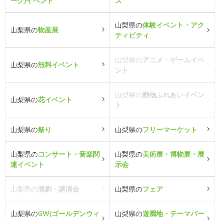
ーク)イベント
ス
山梨県の
体験イベント・アク
山梨県の
物産展
ティビティ
山梨県の
アニメ・ゲームイベ
山梨県の
無料イベント
ント
山梨県の
動物ふれあいイベン
山梨県の
花イベント
ト
山梨県の
祭り
山梨県の
フリーマーケット
山梨県の
コンサート・音楽関
山梨県の
美術展・博物展・展
連イベント
示会
山梨県の
演劇・講演会
山梨県の
フェア
山梨県の
GW(ゴールデンウィ
山梨県の
遊園地・テーマパー