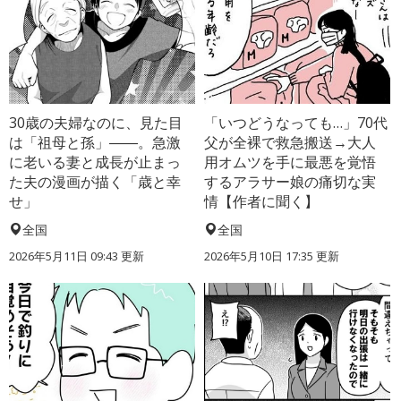
30歳の夫婦なのに、見た目
「いつどうなっても…」70代
は「祖母と孫」――。急激
父が全裸で救急搬送→大人
に老いる妻と成長が止まっ
用オムツを手に最悪を覚悟
た夫の漫画が描く「歳と幸
するアラサー娘の痛切な実
せ」
情【作者に聞く】
全国
全国
2026年5月11日 09:43 更新
2026年5月10日 17:35 更新