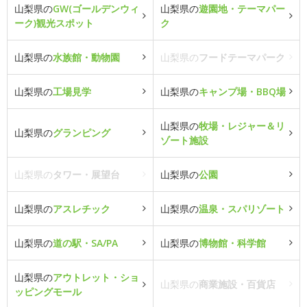
山梨県の
GW(ゴールデンウィ
山梨県の
遊園地・テーマパー
ーク)観光スポット
ク
山梨県の
水族館・動物園
山梨県の
フードテーマパーク
山梨県の
工場見学
山梨県の
キャンプ場・BBQ場
山梨県の
牧場・レジャー＆リ
山梨県の
グランピング
ゾート施設
山梨県の
タワー・展望台
山梨県の
公園
山梨県の
アスレチック
山梨県の
温泉・スパリゾート
山梨県の
道の駅・SA/PA
山梨県の
博物館・科学館
山梨県の
アウトレット・ショ
山梨県の
商業施設・百貨店
ッピングモール