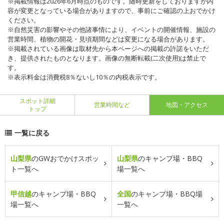
※掲載情報は2026年6月時点のものです。随時更新をしておりますが内
容が変更となっている場合がありますので、事前にご確認の上おでかけ
ください。
※自然災害の影響やその他諸事情により、イベントの開催情報、施設の
営業時間、植物の開花・見頃期間などは変更になる場合があります。
※掲載されている画像は取材先から本ページへの掲載の許諾をいただ
き、提供されたものとなります。画像の無断転載(二次使用)は禁止で
す。
※表示料金は消費税8％ないし10％の内税表示です。
スポット詳細
営業時間など
地図・アクセス
トップ
一覧に戻る
山梨県
のGWおでかけスポッ
山梨県
のキャンプ場・BBQ
ト一覧へ
場一覧へ
甲信越
のキャンプ場・BBQ
全国
のキャンプ場・BBQ場
場一覧へ
一覧へ