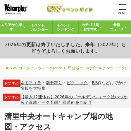
MENU
イベント
イベント
エリアから探
カテゴリ別
最新
カレンダー
ランキング
す
おすすめ
ニュース
2026年の更新は終了いたしました。来年（2027年）も
どうぞよろしくお願いします。
GW(ゴールデンウィーク)2026
甲信越のGW(ゴールデンウィーク)
ネモフィラ
・
潮干狩り
・
ピクニック
・
BBQ
などおでかけ
おすすめ
情報を大特集
【最大12連休も】2026年のゴールデンウィークはいつか
おすすめ
ら？混雑ピーク予想と回避術をご紹介
清里中央オートキャンプ場の地
図・アクセス