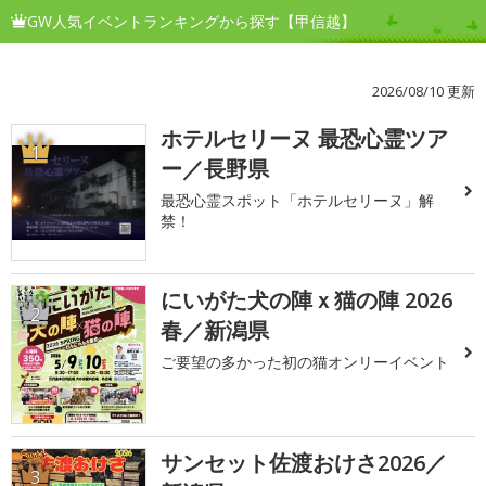
GW人気イベントランキングから探す【甲信越】
2026/08/10 更新
ホテルセリーヌ 最恐心霊ツア
1
ー／長野県
最恐心霊スポット「ホテルセリーヌ」解
禁！
にいがた犬の陣ｘ猫の陣 2026
2
春／新潟県
ご要望の多かった初の猫オンリーイベント
サンセット佐渡おけさ2026／
3