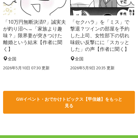
「10万円無断決済!?」誠実夫
「セクハラ」を「ミス」で
が釣り沼へ→「家族より趣
撃退？ツインの部屋を予約
味？」限界妻が突きつけた
した上司、女性部下の切れ
離婚という結末【作者に聞
味鋭い反撃にに「スカッと
く】
した」の声【作者に聞く】
全国
全国
2026年5月10日 07:30 更新
2026年5月9日 20:35 更新
GWイベント・おでかけトピックス【甲信越】をもっと
見る