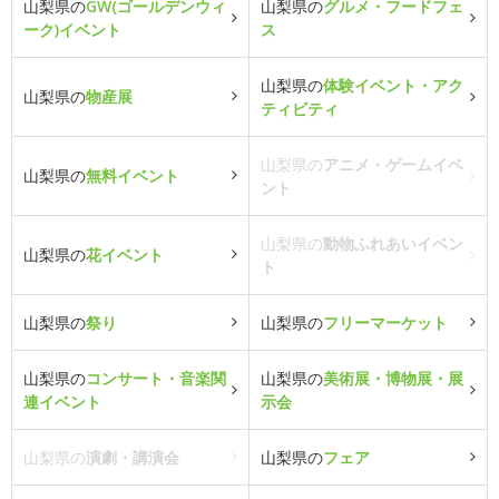
山梨県の
GW(ゴールデンウィ
山梨県の
グルメ・フードフェ
ーク)イベント
ス
山梨県の
体験イベント・アク
山梨県の
物産展
ティビティ
山梨県の
アニメ・ゲームイベ
山梨県の
無料イベント
ント
山梨県の
動物ふれあいイベン
山梨県の
花イベント
ト
山梨県の
祭り
山梨県の
フリーマーケット
山梨県の
コンサート・音楽関
山梨県の
美術展・博物展・展
連イベント
示会
山梨県の
演劇・講演会
山梨県の
フェア