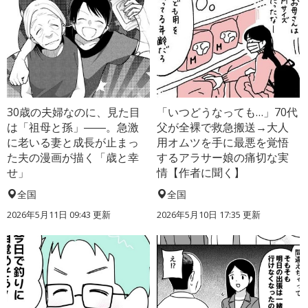
30歳の夫婦なのに、見た目
「いつどうなっても…」70代
は「祖母と孫」――。急激
父が全裸で救急搬送→大人
に老いる妻と成長が止まっ
用オムツを手に最悪を覚悟
た夫の漫画が描く「歳と幸
するアラサー娘の痛切な実
せ」
情【作者に聞く】
全国
全国
2026年5月11日 09:43 更新
2026年5月10日 17:35 更新