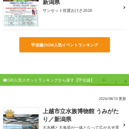
新潟県
サンセット佐渡おけさ2026
甲信越のGW人気イベントランキング
GW人気スポットランキングから探す【甲信越】
2026/08/10 更新
上越市立水族博物館 うみがた
1
り／新潟県
大水槽と大海原が一体となって広がる光景