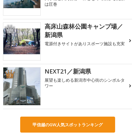
は圧巻
高床山森林公園キャンプ場／
2
新潟県
電源付きサイトがありスポーツ施設も充実
NEXT21／新潟県
3
展望も楽しめる新潟市中心街のシンボルタ
ワー
甲信越のGW人気スポットランキング