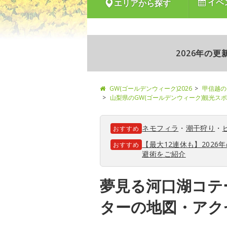
イベ
エリアから探す
2026年の
GW(ゴールデンウィーク)2026
甲信越の
山梨県のGW(ゴールデンウィーク)観光ス
ネモフィラ
・
潮干狩り
・
おすすめ
【最大12連休も】202
おすすめ
避術をご紹介
夢見る河口湖コテ
ターの地図・アク