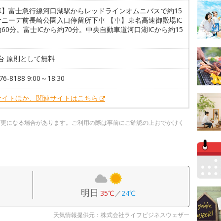
車】富士急行線河口湖駅からレッドラインオムニバスで約15
サニーデ前長崎公園入口停留所下車 【車】東名高速御殿場IC
60分。富士ICから約70分。中央自動車道河口湖ICから約15
0台 原則として無料
76-8188 9:00～18:30
サイトほか、関連サイトはこちら
変更になる場合があります。ご利用の際は事前にご確認の上おでかけく
明日
35℃
／
24℃
天気情報提供元：株式会社ライフビジネスウェザー