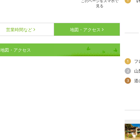
【
1
このページをスマホで
見る
営業時間など
地図・アクセス
の地図・アクセス
フ
1
山
2
道
3