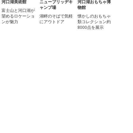
河口湖美術館
ニューブリッヂキ
河口湖おもちゃ博
ャンプ場
物館
富士山と河口湖が
望めるロケーショ
湖畔のそばで気軽
懐かしのおもちゃ
ンが魅力
にアウトドア
類コレクション約
8000点を展示