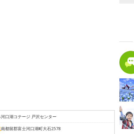
る河口湖コテージ 戸沢センター
県
南都留郡富士河口湖町大石2578