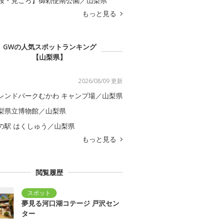
桜・見ごろ】御勅使南公園／山梨県
もっと見る
GWの人気スポットランキング
【山梨県】
2026/08/09 更新
レンドパークむかわ キャンプ場／山梨県
梨県立博物館／山梨県
の駅 はくしゅう／山梨県
もっと見る
閲覧履歴
夢見る河口湖コテージ 戸沢セン
ター