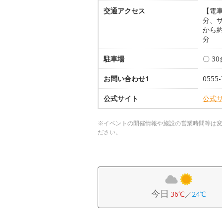
交通アクセス
【電
分、
から約
分
駐車場
〇 3
お問い合わせ1
0555-
公式サイト
公式
※イベントの開催情報や施設の営業時間等は
ださい。
今日
36℃
／
24℃