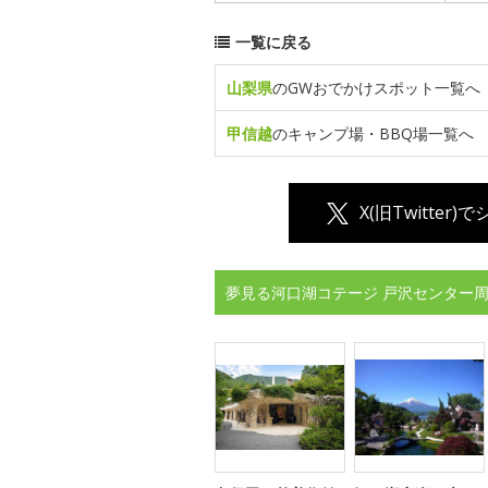
一覧に戻る
山梨県
のGWおでかけスポット一覧へ
甲信越
のキャンプ場・BBQ場一覧へ
X(旧Twitter)
夢見る河口湖コテージ 戸沢センター周