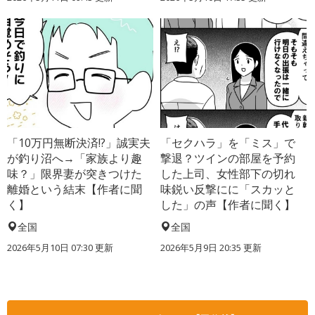
「10万円無断決済!?」誠実夫
「セクハラ」を「ミス」で
が釣り沼へ→「家族より趣
撃退？ツインの部屋を予約
味？」限界妻が突きつけた
した上司、女性部下の切れ
離婚という結末【作者に聞
味鋭い反撃にに「スカッと
く】
した」の声【作者に聞く】
全国
全国
2026年5月10日 07:30 更新
2026年5月9日 20:35 更新