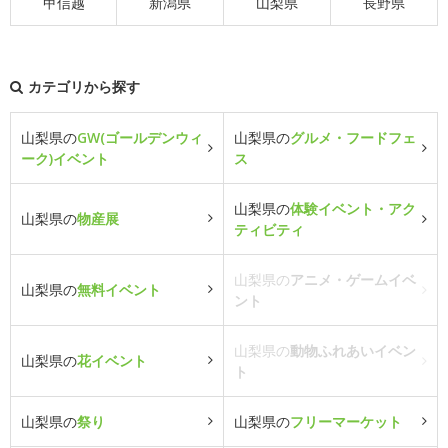
甲信越
新潟県
山梨県
長野県
カテゴリから探す
山梨県の
GW(ゴールデンウィ
山梨県の
グルメ・フードフェ
ーク)イベント
ス
山梨県の
体験イベント・アク
山梨県の
物産展
ティビティ
山梨県の
アニメ・ゲームイベ
山梨県の
無料イベント
ント
山梨県の
動物ふれあいイベン
山梨県の
花イベント
ト
山梨県の
祭り
山梨県の
フリーマーケット