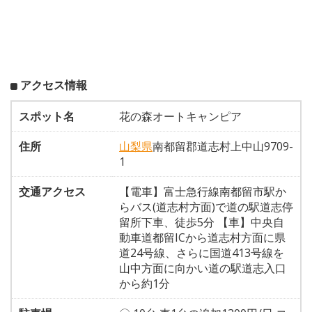
アクセス情報
スポット名
花の森オートキャンピア
住所
山梨県
南都留郡道志村上中山9709-
1
交通アクセス
【電車】富士急行線南都留市駅か
らバス(道志村方面)で道の駅道志停
留所下車、徒歩5分 【車】中央自
動車道都留ICから道志村方面に県
道24号線、さらに国道413号線を
山中方面に向かい道の駅道志入口
から約1分