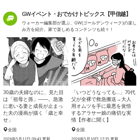
GWイベント・おでかけトピックス【甲信越】
ウォーカー編集部が選ぶ、GW(ゴールデンウィーク)の楽し
み方を紹介。家で楽しめるコンテンツも続々！
30歳の夫婦なのに、見た目
「いつどうなっても…」70代
は「祖母と孫」――。急激
父が全裸で救急搬送→大人
に老いる妻と成長が止まっ
用オムツを手に最悪を覚悟
た夫の漫画が描く「歳と幸
するアラサー娘の痛切な実
せ」
情【作者に聞く】
全国
全国
2026年5月11日 09:43 更新
2026年5月10日 17:35 更新