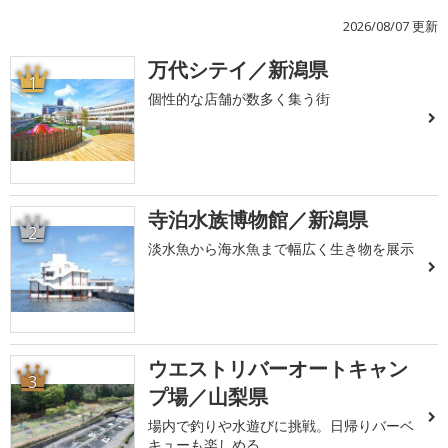
2026/08/07 更新
万代シテイ／新潟県
1
個性的な店舗が数多く集う街
寺泊水族博物館／新潟県
2
淡水魚から海水魚まで幅広く生き物を展示
ウエストリバーオートキャン
3
プ場／山梨県
場内で釣りや水遊びに挑戦。日帰りバーベ
キューも楽しめる