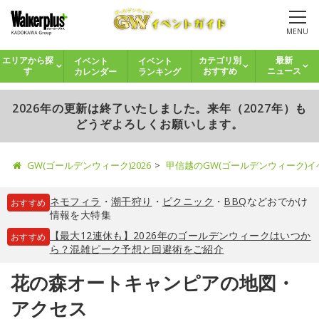
MENU
イベント
イベント
エリアから探
カテゴリ別
最新
カレンダー
ランキング
す
おすすめ
ニュース
2026年の更新は終了いたしました。来年（2027年）も
どうぞよろしくお願いします。
GW(ゴールデンウィーク)2026
甲信越のGW(ゴールデンウィーク)
ネモフィラ
・
潮干狩り
・
ピクニック
・
BBQ
などおでかけ
おすすめ
情報を大特集
【最大12連休も】2026年のゴールデンウィークはいつか
おすすめ
ら？混雑ピーク予想と回避術をご紹介
花の森オートキャンピアの地図・
アクセス