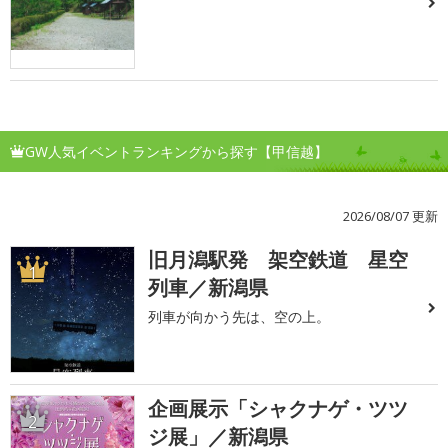
GW人気イベントランキングから探す【甲信越】
2026/08/07 更新
旧月潟駅発 架空鉄道 星空
1
列車／新潟県
列車が向かう先は、空の上。
企画展示「シャクナゲ・ツツ
2
ジ展」／新潟県