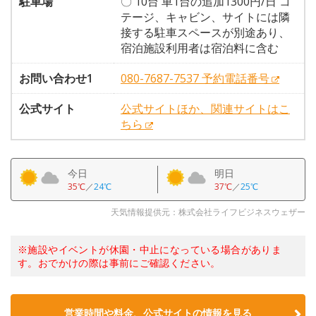
駐車場
〇 10台 車1台の追加1300円/日 コ
テージ、キャビン、サイトには隣
接する駐車スペースが別途あり、
宿泊施設利用者は宿泊料に含む
お問い合わせ1
080-7687-7537 予約電話番号
公式サイト
公式サイトほか、関連サイトはこ
ちら
今日
明日
35℃
／
24℃
37℃
／
25℃
天気情報提供元：株式会社ライフビジネスウェザー
※施設やイベントが休園・中止になっている場合がありま
す。おでかけの際は事前にご確認ください。
営業時間や料金、公式サイトの情報を見る