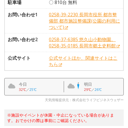
駐車場
〇 810台 無料
お問い合わせ1
0258-39-2230 長岡市役所 都市整
備部 都市施設整備課(公園の利用に
ついて)
お問い合わせ2
0258-37-6385 悠久山小動物園。
0258-35-0185 長岡市郷土史料館
公式サイト
公式サイトほか、関連サイトはこ
ちら
今日
明日
32℃
／
25℃
29℃
／
26℃
天気情報提供元：株式会社ライフビジネスウェザー
※施設やイベントが休園・中止になっている場合がありま
す。おでかけの際は事前にご確認ください。