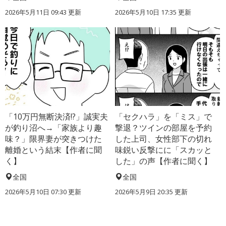
2026年5月11日 09:43 更新
2026年5月10日 17:35 更新
「10万円無断決済!?」誠実夫
「セクハラ」を「ミス」で
が釣り沼へ→「家族より趣
撃退？ツインの部屋を予約
味？」限界妻が突きつけた
した上司、女性部下の切れ
離婚という結末【作者に聞
味鋭い反撃にに「スカッと
く】
した」の声【作者に聞く】
全国
全国
2026年5月10日 07:30 更新
2026年5月9日 20:35 更新