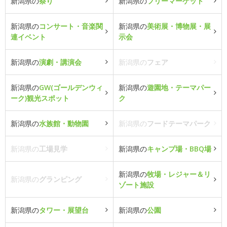
新潟県の
祭り
新潟県の
フリーマーケット
新潟県の
コンサート・音楽関
新潟県の
美術展・博物展・展
連イベント
示会
新潟県の
演劇・講演会
新潟県の
フェア
新潟県の
GW(ゴールデンウィ
新潟県の
遊園地・テーマパー
ーク)観光スポット
ク
新潟県の
水族館・動物園
新潟県の
フードテーマパーク
新潟県の
工場見学
新潟県の
キャンプ場・BBQ場
新潟県の
牧場・レジャー＆リ
新潟県の
グランピング
ゾート施設
新潟県の
タワー・展望台
新潟県の
公園