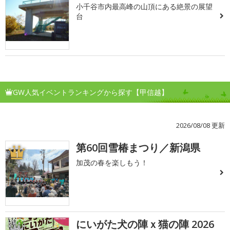
小千谷市内最高峰の山頂にある絶景の展望
台
GW人気イベントランキングから探す【甲信越】
2026/08/08 更新
第60回雪椿まつり／新潟県
1
加茂の春を楽しもう！
にいがた犬の陣ｘ猫の陣 2026