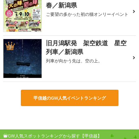
2
春／新潟県
ご要望の多かった初の猫オンリーイベント
旧月潟駅発 架空鉄道 星空
3
列車／新潟県
列車が向かう先は、空の上。
甲信越のGW人気イベントランキング
GW人気スポットランキングから探す【甲信越】