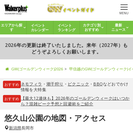
MENU
イベント
イベント
エリアから探
カテゴリ別
最新
カレンダー
ランキング
す
おすすめ
ニュース
2026年の更新は終了いたしました。来年（2027年）も
どうぞよろしくお願いします。
GW(ゴールデンウィーク)2026
甲信越のGW(ゴールデンウィーク)
ネモフィラ
・
潮干狩り
・
ピクニック
・
BBQ
などおでかけ
おすすめ
情報を大特集
【最大12連休も】2026年のゴールデンウィークはいつか
おすすめ
ら？混雑ピーク予想と回避術をご紹介
悠久山公園の地図・アクセス
新潟県
長岡市