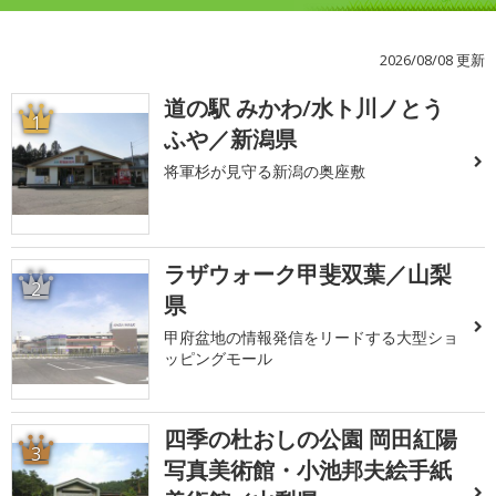
2026/08/08 更新
道の駅 みかわ/水ト川ノとう
1
ふや／新潟県
将軍杉が見守る新潟の奥座敷
ラザウォーク甲斐双葉／山梨
2
県
甲府盆地の情報発信をリードする大型ショ
ッピングモール
四季の杜おしの公園 岡田紅陽
3
写真美術館・小池邦夫絵手紙