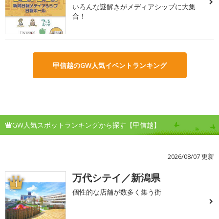
いろんな謎解きがメディアシップに大集
合！
甲信越のGW人気イベントランキング
GW人気スポットランキングから探す【甲信越】
2026/08/07 更新
万代シテイ／新潟県
1
個性的な店舗が数多く集う街