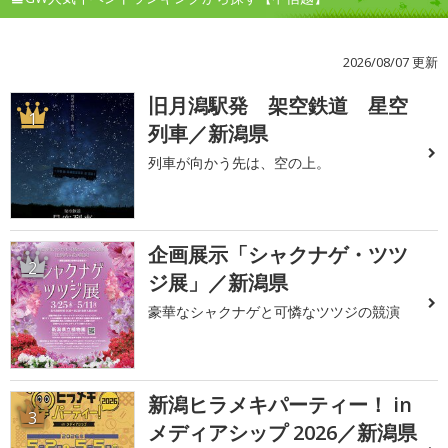
2026/08/07 更新
旧月潟駅発 架空鉄道 星空
1
列車／新潟県
列車が向かう先は、空の上。
企画展示「シャクナゲ・ツツ
2
ジ展」／新潟県
豪華なシャクナゲと可憐なツツジの競演
新潟ヒラメキパーティー！ in
3
メディアシップ 2026／新潟県