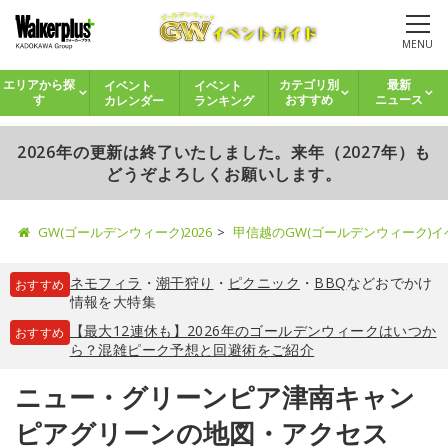
MENU
イベント
イベント
エリアから探
カテゴリ別
最新
カレンダー
ランキング
す
おすすめ
ニュース
2026年の更新は終了いたしました。来年（2027年）も
どうぞよろしくお願いします。
GW(ゴールデンウィーク)2026
甲信越のGW(ゴールデンウィーク)
ネモフィラ
・
潮干狩り
・
ピクニック
・
BBQ
などおでかけ
おすすめ
情報を大特集
【最大12連休も】2026年のゴールデンウィークはいつか
おすすめ
ら？混雑ピーク予想と回避術をご紹介
ニュー・グリーンピア津南キャン
ピアグリーンの地図・アクセス