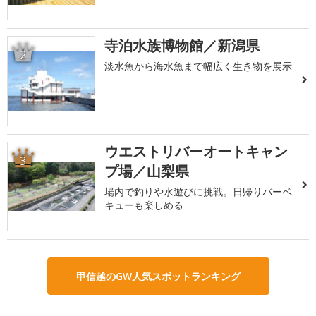
寺泊水族博物館／新潟県
2
淡水魚から海水魚まで幅広く生き物を展示
ウエストリバーオートキャン
3
プ場／山梨県
場内で釣りや水遊びに挑戦。日帰りバーベ
キューも楽しめる
甲信越のGW人気スポットランキング