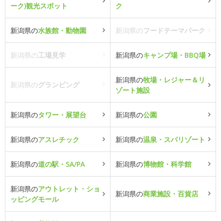
ーク)観光スポット
ク
新潟県の
水族館・動物園
新潟県の
フードテーマパーク
新潟県の
工場見学
新潟県の
キャンプ場・BBQ場
新潟県の
牧場・レジャー＆リ
新潟県の
グランピング
ゾート施設
新潟県の
タワー・展望台
新潟県の
公園
新潟県の
アスレチック
新潟県の
温泉・スパリゾート
新潟県の
道の駅・SA/PA
新潟県の
博物館・科学館
新潟県の
アウトレット・ショ
新潟県の
商業施設・百貨店
ッピングモール