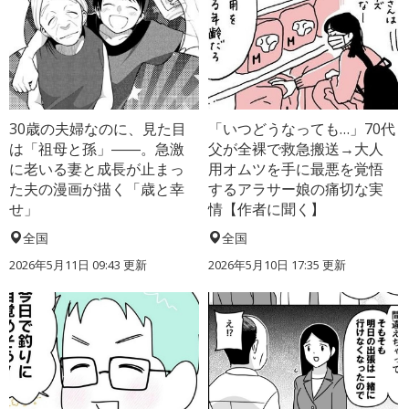
30歳の夫婦なのに、見た目
「いつどうなっても…」70代
は「祖母と孫」――。急激
父が全裸で救急搬送→大人
に老いる妻と成長が止まっ
用オムツを手に最悪を覚悟
た夫の漫画が描く「歳と幸
するアラサー娘の痛切な実
せ」
情【作者に聞く】
全国
全国
2026年5月11日 09:43 更新
2026年5月10日 17:35 更新