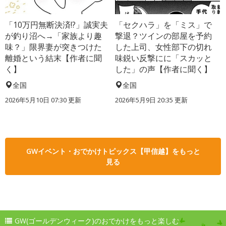
「10万円無断決済!?」誠実夫
「セクハラ」を「ミス」で
が釣り沼へ→「家族より趣
撃退？ツインの部屋を予約
味？」限界妻が突きつけた
した上司、女性部下の切れ
離婚という結末【作者に聞
味鋭い反撃にに「スカッと
く】
した」の声【作者に聞く】
全国
全国
2026年5月10日 07:30 更新
2026年5月9日 20:35 更新
GWイベント・おでかけトピックス【甲信越】をもっと
見る
GW(ゴールデンウィーク)のおでかけをもっと楽しむ