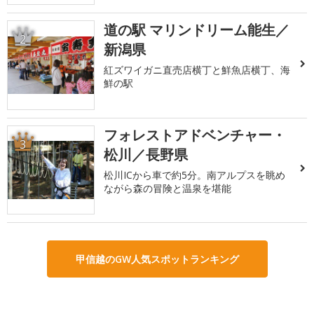
道の駅 マリンドリーム能生／
2
新潟県
紅ズワイガニ直売店横丁と鮮魚店横丁、海
鮮の駅
フォレストアドベンチャー・
3
松川／長野県
松川ICから車で約5分。南アルプスを眺め
ながら森の冒険と温泉を堪能
甲信越のGW人気スポットランキング