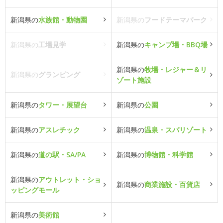
新潟県の
水族館・動物園
新潟県の
フードテーマパーク
新潟県の
工場見学
新潟県の
キャンプ場・BBQ場
新潟県の
牧場・レジャー＆リ
新潟県の
グランピング
ゾート施設
新潟県の
タワー・展望台
新潟県の
公園
新潟県の
アスレチック
新潟県の
温泉・スパリゾート
新潟県の
道の駅・SA/PA
新潟県の
博物館・科学館
新潟県の
アウトレット・ショ
新潟県の
商業施設・百貨店
ッピングモール
新潟県の
美術館