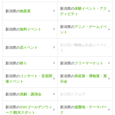
新潟県の
体験イベント・アク
新潟県の
物産展
ティビティ
新潟県の
アニメ・ゲームイベ
新潟県の
無料イベント
ント
新潟県の
動物ふれあいイベン
新潟県の
花イベント
ト
新潟県の
祭り
新潟県の
フリーマーケット
新潟県の
コンサート・音楽関
新潟県の
美術展・博物展・展
連イベント
示会
新潟県の
演劇・講演会
新潟県の
フェア
新潟県の
GW(ゴールデンウィ
新潟県の
遊園地・テーマパー
ーク)観光スポット
ク