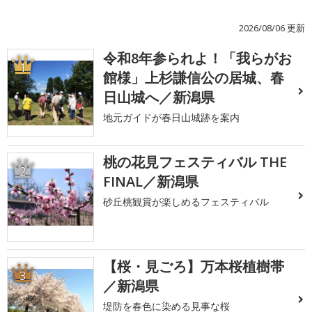
2026/08/06 更新
令和8年参られよ！「我らがお
1
館様」上杉謙信公の居城、春
日山城へ／新潟県
地元ガイドが春日山城跡を案内
桃の花見フェスティバル THE
2
FINAL／新潟県
砂丘桃観賞が楽しめるフェスティバル
【桜・見ごろ】万本桜植樹帯
3
／新潟県
堤防を春色に染める見事な桜