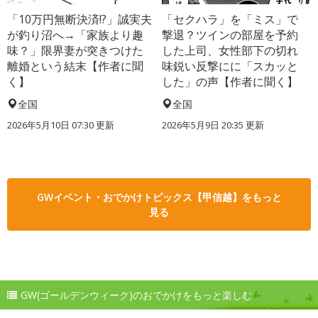
「10万円無断決済!?」誠実夫
「セクハラ」を「ミス」で
が釣り沼へ→「家族より趣
撃退？ツインの部屋を予約
味？」限界妻が突きつけた
した上司、女性部下の切れ
離婚という結末【作者に聞
味鋭い反撃にに「スカッと
く】
した」の声【作者に聞く】
全国
全国
2026年5月10日 07:30 更新
2026年5月9日 20:35 更新
GWイベント・おでかけトピックス【甲信越】をもっと
見る
GW(ゴールデンウィーク)のおでかけをもっと楽しむ