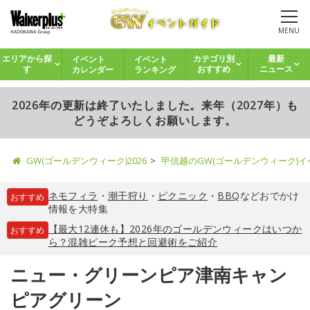
MENU
イベント
イベント
エリアから探
カテゴリ別
最新
カレンダー
ランキング
す
おすすめ
ニュース
2026年の更新は終了いたしました。来年（2027年）も
どうぞよろしくお願いします。
GW(ゴールデンウィーク)2026
甲信越のGW(ゴールデンウィーク)
ネモフィラ
・
潮干狩り
・
ピクニック
・
BBQ
などおでかけ
おすすめ
情報を大特集
【最大12連休も】2026年のゴールデンウィークはいつか
おすすめ
ら？混雑ピーク予想と回避術をご紹介
ニュー・グリーンピア津南キャン
ピアグリーン