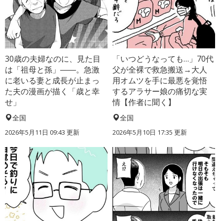
30歳の夫婦なのに、見た目
「いつどうなっても…」70代
は「祖母と孫」――。急激
父が全裸で救急搬送→大人
に老いる妻と成長が止まっ
用オムツを手に最悪を覚悟
た夫の漫画が描く「歳と幸
するアラサー娘の痛切な実
せ」
情【作者に聞く】
全国
全国
2026年5月11日 09:43 更新
2026年5月10日 17:35 更新